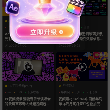
AE模板
AE模板
三维
卡通模板
弥散风
HUD
交互
信息
Ae+Pr模板 酸性流体渐变弥散
Ae模板 30款半透明玻璃弥散
光彩色动态背景视频素材
发光浮窗组件渐变数据信息图
表卡片
2026-07-02
2026-06-22
PR工程模板prproj
视频素材
mv
三维
卡点模板
中国风
元旦
卡通形象
Pr视频模板 潮流音乐节演唱会
视频素材 16个4K中国新年马
背景屏幕滚动大标题视频包装
年祥云月亮灯笼红包叠加层M
框pr模板
OV动画