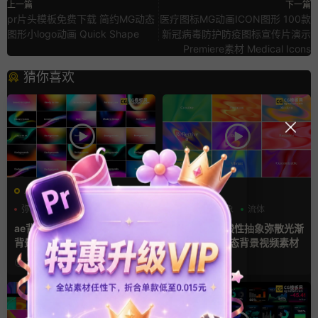
上一篇
下一篇
pr片头模板免费下载 简约MG动态
医疗图标MG动画ICON图形 100款
图形小logo动画 Quick Shape
新冠病毒防护防疫图标宣传片演示
Premiere素材 Medical Icons
猜你喜欢
AE模板
AE模板
弥散风
抽象
流体
弥散风
抽象
流体
ae背景模板 4K渐变色彩动态
AE+PR模板 酸性抽象弥散光渐
背景循环动画AE模板
变动画流体动态背景视频素材
3周前
4周前