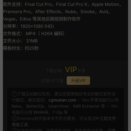
软件支持：Final Cut Pro，Final Cut Pro X，Apple Motion，
Premiere Pro，After Effects，Nuke，Smoke，Avid，
Vegas，Edius 等其他后期视频制作软件
分辨率：1920×1080 (HD)
文件格式：.MP4（ H264 编码）
文件大小： 31MB
模板时长：约20秒
VIP
下载价格
专享
仅限VIP下载
升级VIP
①下载后如解压失败，建议您使用相对专业的解压软件进
行解压，解压密码：
cgmuban.com
-- Mac苹果电脑可以用
Keka
，
BetterZip
，
Unarchiver
，
RAR Extractor
等 -- Win
电脑可以用
WinRAR
，
7-Zip
等
②Premiere软件版本号不符合要求，可以尝试
Pr工程文件
降级工具
③对于任何问题：下载链接无效，丢失某些文件等，请
提