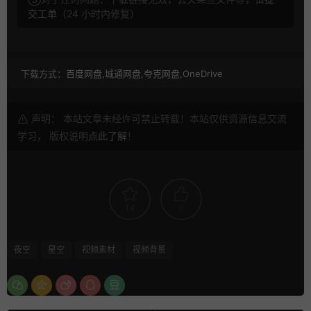
交工单
（24 小时内修复）
下载方式：
百度网盘,城通网盘,夸克网盘,OneDrive
声明： 本站文章未经许可禁止转载！本站仅供资源信息交流
学习， 版权说明
点此了解
！
14
0
夜空
星空
视频素材
视频背景