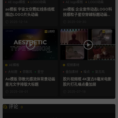
AE logo模板
LOGO动画
AE logo模板
LOGO动画
三维
企业宣传模板
ae模板 宇宙太空霓虹线条线框
ae模板 企业宣传动态LOGO科
描边LOGO片头动画
技感粒子星空穿越标题动画视
频片头
2025-12-14
2025-09-30
AE模板
视频素材
大标题
弥散风
星空
叠加素材
噪点
复古风
Ae模板 弥散光感流体背景动画
胶片视频框 4K复古8毫米电影
星光文字排版大标题
胶片打孔噪点叠加层
2025-08-01
2025-07-18
评论
0