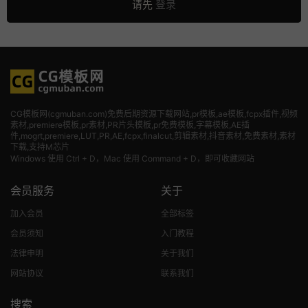
请先
登录
CG模板网(cgmuban.com)免费后期资源下载网站,pr模板,ae模板,fcpx插件,视频
素材
,premiere模板,pr素材,PR片头模板,pr免费模板,字幕模板,AE插
件,mogrt,premiere,LUT,PR,AE,fcpx,finalcut,剪辑素材,抖音素材,免费素材,素材
下载,支持M芯片
Windows 使用 Ctrl + D，Mac 使用 Command + D，即可收藏网站
会员服务
关于
加入会员
全部标签
会员须知
入门教程
法律申明
关于我们
网站协议
联系我们
搜索