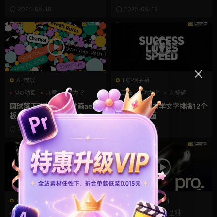
2025-05-18
2025-05-13
AE模板
FCPX字幕
MG动画
儿童
动力学
三维
动力学
大标题
圆球落下动力学图形动画ae模
fcpx插件 动力学文字排版12个
板
标题入出动画
2025-05-09
2025-05-09
AE模板
PR工程模板prproj
LOGO动画
三维
动力学
三维
动力学
塑料