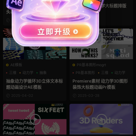
Ae模板 动力学3D图形海报片
Pr模板 3D动力学大标题排版
头视频开场
2025-05-08
2025-04-22
AE模板
PR基本图形mogrt
三维
动力学
抽象
PR基本图形
三维
动力学
抽象动力学循环3D立体文本标
Premiere素材 动力学3D图形
题动画设计AE模板
装饰大标题动画Pr模板
2025-04-02
2025-03-28