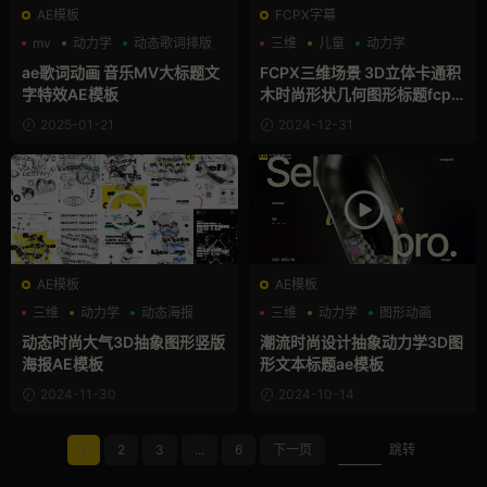
AE模板
FCPX字幕
mv
动力学
动态歌词排版
三维
儿童
动力学
ae歌词动画 音乐MV大标题文
FCPX三维场景 3D立体卡通积
字特效AE模板
木时尚形状几何图形标题fcpx
插件
2025-01-21
2024-12-31
AE模板
AE模板
三维
动力学
动态海报
三维
动力学
图形动画
动态时尚大气3D抽象图形竖版
潮流时尚设计抽象动力学3D图
海报AE模板
形文本标题ae模板
2024-11-30
2024-10-14
1
2
3
...
6
下一页
跳转