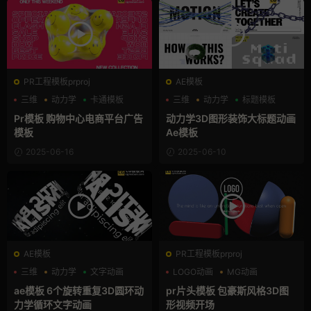
PR工程模板prproj
AE模板
三维
动力学
卡通模板
三维
动力学
标题模板
Pr模板 购物中心电商平台广告
动力学3D图形装饰大标题动画
模板
Ae模板
2025-06-16
2025-06-10
AE模板
PR工程模板prproj
三维
动力学
文字动画
LOGO动画
MG动画
pr logo模板
ae模板 6个旋转重复3D圆环动
pr片头模板 包豪斯风格3D图
力学循环文字动画
形视频开场