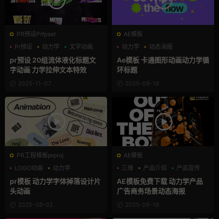
PR预设Prfpset
AE模板
Pr预设
动力学
文字动画
动力学
动态海报
卡通模板
pr预设 20组流体液化标题文
Ae模板 卡通图形动画动力学循
字动画 力学拉伸文本特效
环标题
2025-11-07
2025-08-18
PR工程模板prproj
AE模板
LOGO动画
动力学
三维
产品介绍
产品宣传
卡通模板
pr模板 动力学字体掉落设计片
AE模板免费下载 动力学产品
头动画
广告商务场景动态海报
2025-08-02
2025-06-18