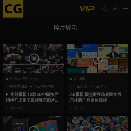
照片展示
PR基本图形mogrt
AE模板
PR基本图形
企业宣传模板
产品介绍
产品宣传
幻灯片
产品展示
Pr视频模板 10款3D空间多屏
AE模板 横竖屏多场景图文展
切换开场相册视频展示照片墙
示排版产品宣传视频
pr模板
6小时前
3天前