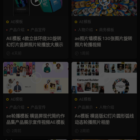
AE模板
AE模板
产品介绍
产品宣传
人物介绍
商务模板
产品展示
幻灯片
AE模板 4款立体环绕3D旋转
ae照片墙模板 130张图片旋转
幻灯片竖屏照片轮播放大展示
照片轮播视频
4天前
1周前
AE模板
AE模板
产品介绍
产品宣传
产品展示
人物介绍
产品展示
团队介绍
ae轮播模板 横竖屏现代简约作
Ae模板 横竖版幻灯片圆形弧线
品集产品展示宣传视频AE模板
动态轮播照片相册
2周前
2周前