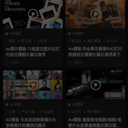
AE模板
AE模板
回忆
复古风
幻灯片
复古风
婚礼模板
幻灯片
ae照片模板 12组复古胶片幻灯
Ae模板 毕业季泛黄落叶幻灯片
片拍立得图片展示宣传
校园拍立得照片展示漂浮落下
2周前
4周前
AE模板
AE模板
三维
产品介绍
产品宣传
幻灯片
照片展示
电影风模板
AE模板 卡点活动快剪辑片头
Ae模板 悬疑类电视剧/网剧/电
多屏照片轮播快闪展示
影片头前景遮挡图文展示视频