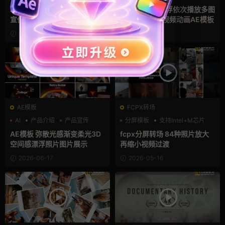
企业宣传模板
AE照片墙模板 视频剪辑广告
Ae模版 照片悬浮依次播放多图
宣传片3D空间悬浮图片展示
轮播排版展示视频动画AE模板
2026-06-19
2026-06-18
AE模板
FCPX转场
AI
产品介绍
产品宣传
分屏模板
支持Intel+M芯片
照片墙
AE模板 弥散光感渐变柔光3D
fcpx分屏转场 84种照片放大
空间感漂浮照片图片展示
再缩小视频过渡
2026-06-17
2026-05-16