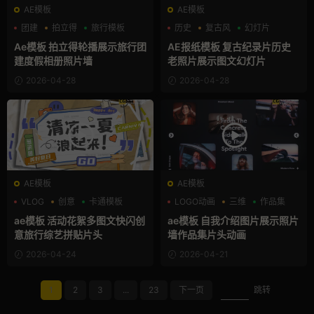
AE模板
AE模板
团建
拍立得
旅行模板
历史
复古风
幻灯片
Ae模板 拍立得轮播展示旅行团
AE报纸模板 复古纪录片历史
建度假相册照片墙
老照片展示图文幻灯片
2026-04-28
2026-04-28
AE模板
AE模板
VLOG
创意
卡通模板
LOGO动画
三维
作品集
ae模板 活动花絮多图文快闪创
ae模板 自我介绍图片展示照片
意旅行综艺拼贴片头
墙作品集片头动画
2026-04-24
2026-04-21
1
2
3
...
23
下一页
跳转