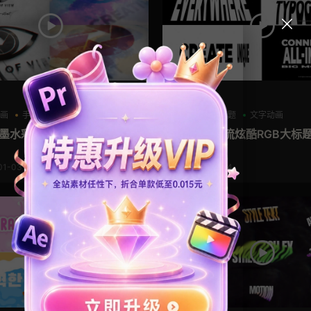
AE模板
动画
手绘风
水墨模板
RGB
大标题
文字动画
 墨水彩晕染LOGO展示片头
Ae模板 潮流炫酷RGB大标
字排版
01-03
2025-12-24