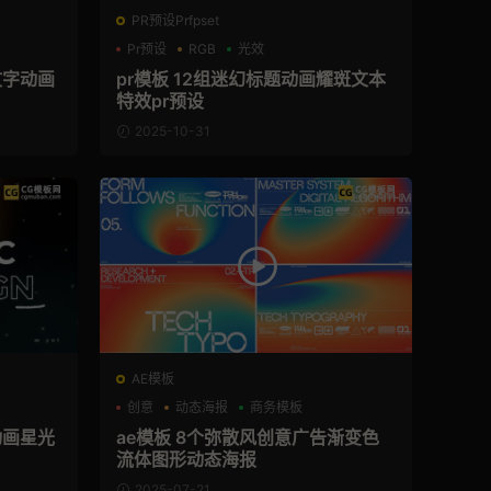
PR预设Prfpset
Pr预设
RGB
光效
文字动画
pr模板 12组迷幻标题动画耀斑文本
特效pr预设
2025-10-31
AE模板
创意
动态海报
商务模板
动画星光
ae模板 8个弥散风创意广告渐变色
流体图形动态海报
2025-07-21