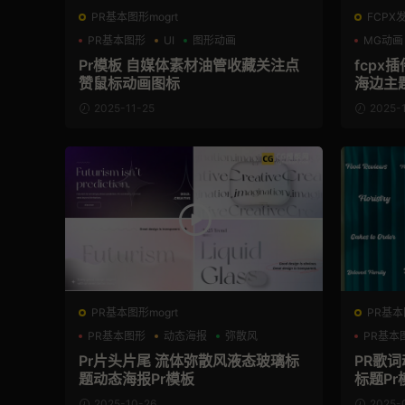
PR基本图形mogrt
FCPX
PR基本图形
UI
图形动画
MG动画
Pr模板 自媒体素材油管收藏关注点
fcpx
赞鼠标动画图标
海边主
2025-11-25
2025-1
PR基本图形mogrt
PR基本
PR基本图形
动态海报
弥散风
PR基本
动态歌
Pr片头片尾 流体弥散风液态玻璃标
PR歌词
题动态海报Pr模板
标题Pr
2025-10-26
2025-