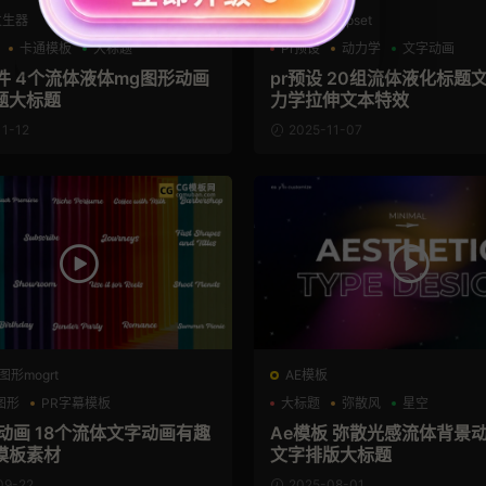
发生器
PR预设Prfpset
卡通模板
大标题
Pr预设
动力学
文字动画
插件 4个流体液体mg图形动画
pr预设 20组流体液化标题
题大标题
力学拉伸文本特效
1-12
2025-11-07
图形mogrt
AE模板
图形
PR字幕模板
大标题
弥散风
星空
词排版
动画 18个流体文字动画有趣
Ae模板 弥散光感流体背景
模板素材
文字排版大标题
09-22
2025-08-01