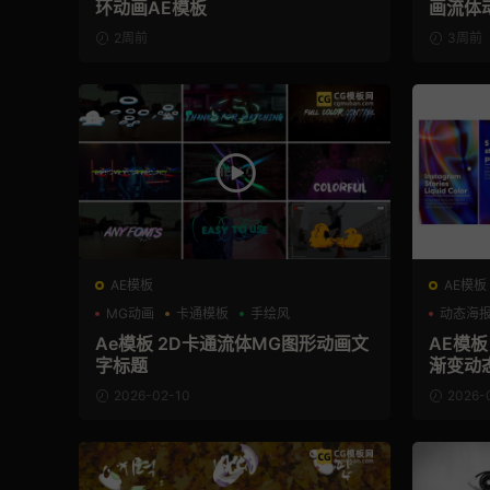
环动画AE模板
画流体
2周前
3周前
AE模板
AE模板
MG动画
卡通模板
手绘风
动态海
Ae模板 2D卡通流体MG图形动画文
AE模
字标题
渐变动
2026-02-10
2026-