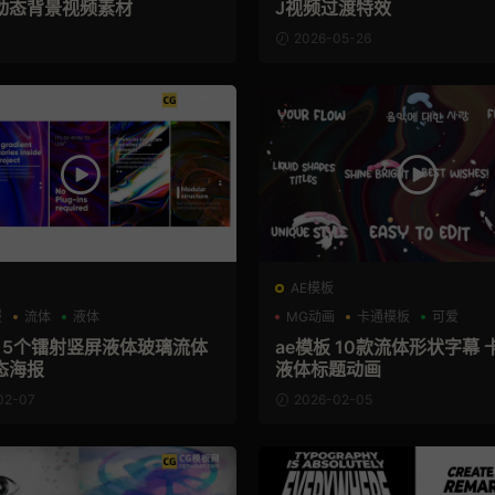
动态背景视频素材
J视频过渡特效
2026-05-26
AE模板
报
流体
液体
MG动画
卡通模板
可爱
板 5个镭射竖屏液体玻璃流体
ae模板 10款流体形状字幕
态海报
液体标题动画
02-07
2026-02-05