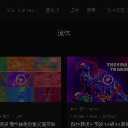
Final Cut Pro
视音频
调色
教程
Pr降级
流体
PR预设Prfpset
抽象
流体
Pr预设
RGB
故障特效
R模板 酸性抽象弥散光渐变动
酸性转场Pr预设 14组4K液