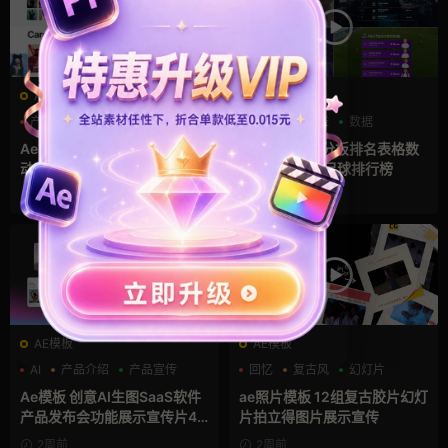
AE模板
AE模板
产品展示
人物介绍
图表
排名表
数据
团队介绍
Ae模板 横竖版幻灯片圆形弧线
AE模板 4K记分板排名表格数
动态轮播照片相册
据统计世界杯足球排行榜
2周前
2周前
AE模板
AE模板
AI
产品介绍
产品宣传
回忆
复古风
幻灯片
Ae模板 创意AI生图SaaS软件
ae照片模板 12组复古胶片幻灯
产品发布会功能展示宣传片4K
片拍立得图片展示宣传
片头
2周前
2周前