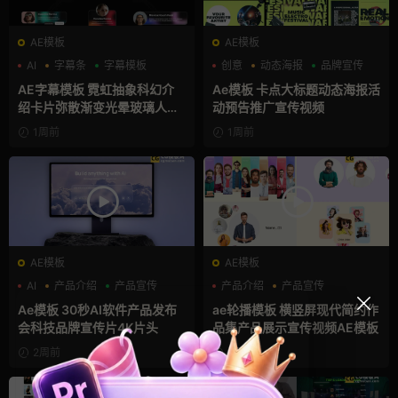
AE模板
AE模板
AI
字幕条
字幕模板
创意
动态海报
品牌宣传
AE字幕模板 霓虹抽象科幻介
Ae模板 卡点大标题动态海报活
绍卡片弥散渐变光晕玻璃人名
动预告推广宣传视频
条
1周前
1周前
AE模板
AE模板
AI
产品介绍
产品宣传
产品介绍
产品宣传
产品展示
Ae模板 30秒AI软件产品发布
ae轮播模板 横竖屏现代简约作
会科技品牌宣传片4K片头
品集产品展示宣传视频AE模板
2周前
2周前