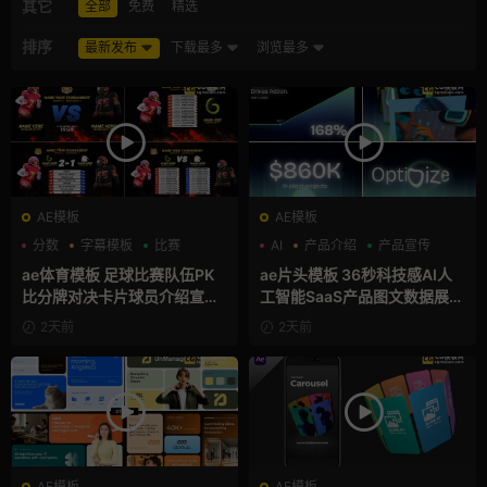
其它
全部
免费
精选
排序
最新发布
下载最多
浏览最多
AE模板
AE模板
分数
字幕模板
比赛
AI
产品介绍
产品宣传
ae体育模板 足球比赛队伍PK
ae片头模板 36秒科技感AI人
比分牌对决卡片球员介绍宣传
工智能SaaS产品图文数据展示
视频AE模板
宣传视频AE模板
2天前
2天前
AE模板
AE模板