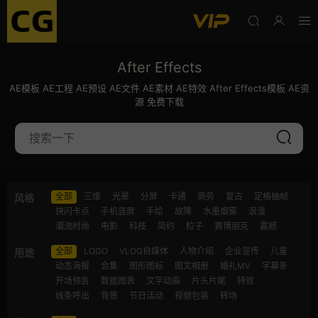
After Effects
AE模板 AE工程 AE预设 AE文件 AE素材 AE特效 After Effects模板 AE资
源 免费下载
全部
三维
光晕
分屏
卡通
商务
复古
定格抽帧
风格
快闪卡点
手机竖屏
手绘
故障
水墨烟雾
浪漫
潮流时尚
电影
科技
简约
粒子
赛博朋克
震撼
全部
LOGO
VLOG自媒体
人物介绍
企业宣传
儿童
用途
动态海报
合集
图形图标
图文相册
婚礼MV
字幕条
开场预告
数据图表
文字动画
片头片尾
特效
线条呼出
背景
节日活动
视频包装
转场