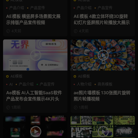
产品介绍
产品宣传
产品介绍
产品宣传
产品展示
产品展示
AE模板 横竖屏多场景图文展
AE模板 4款立体环绕3D旋转
示排版产品宣传视频
幻灯片竖屏照片轮播放大展示
4天前
4天前
AE模板
AE模板
AI
产品介绍
产品宣传
人物介绍
商务模板
幻灯片
Ae模板 AI人工智能SaaS软件
ae照片墙模板 130张图片旋转
产品发布会宣传展示4K片头
照片轮播视频
1周前
1周前