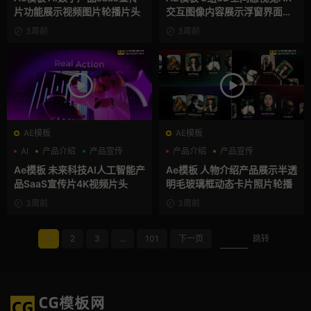
片功能展示视频图片轮播片头
交互图像内容展示浮窗界面动
画
3周前
3周前
AE模板
AE模板
AI
产品介绍
产品宣传
产品介绍
产品宣传
产品展示
Ae模板 未来科技AI人工智能产
Ae模板 人物介绍产品展示半透
品SaaS宣传片4K视频片头
明毛玻璃框动态卡片照片轮播
3周前
3周前
1
2
3
...
101
下一页
跳转