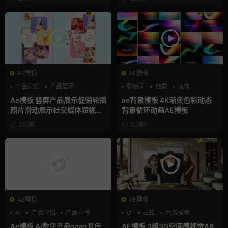
AE模板
AE模板
产品介绍
产品展示
弥散风
抽象
流体
卡通模板
Ae模板 竖屏产品展示促销轮播
ae背景模板 4K渐变色彩动态
照片滑动展示社交媒体短视频
背景循环动画AE模板
片头
2周前
2周前
AE模板
AE模板
AI
产品介绍
产品宣传
UI
三维
商务模板
Ae模板 Ai数字产品saas宣传
AE模板 3组3D空间感视觉AR