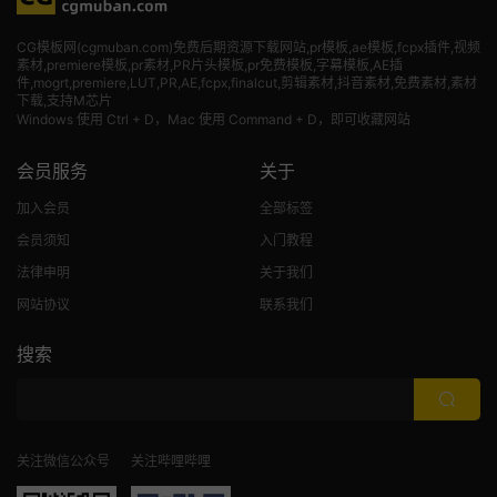
CG模板网(cgmuban.com)免费后期资源下载网站,pr模板,ae模板,fcpx插件,视频
素材
,premiere模板,pr素材,PR片头模板,pr免费模板,字幕模板,AE插
件,mogrt,premiere,LUT,PR,AE,fcpx,finalcut,剪辑素材,抖音素材,免费素材,素材
下载,支持M芯片
Windows 使用 Ctrl + D，Mac 使用 Command + D，即可收藏网站
会员服务
关于
加入会员
全部标签
会员须知
入门教程
法律申明
关于我们
网站协议
联系我们
搜索
关注微信公众号
关注哔哩哔哩