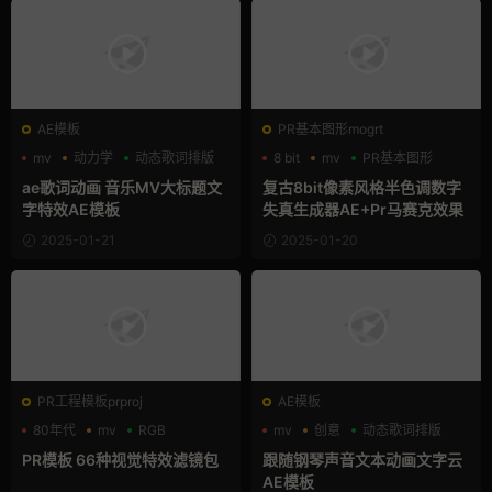
AE模板
PR基本图形mogrt
mv
动力学
动态歌词排版
8 bit
mv
PR基本图形
ae歌词动画 音乐MV大标题文
复古8bit像素风格半色调数字
字特效AE模板
失真生成器AE+Pr马赛克效果
2025-01-21
2025-01-20
PR工程模板prproj
AE模板
80年代
mv
RGB
mv
创意
动态歌词排版
PR模板 66种视觉特效滤镜包
跟随钢琴声音文本动画文字云
AE模板