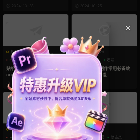
2024-10-28
2024-10-25
视频素材
PR预设Prfpset
mv
TROPIC COLOUR
mv
Pr预设
嘻哈
复古风
贴纸胶带图片素材 Tropic Col
音乐电视MV制作常用必备效
our Tape FX
果包PR特效预设
2024-05-02
2024-04-10
AE模板
AE模板
MG动画
mv
动漫
mv
动态海报
复古风