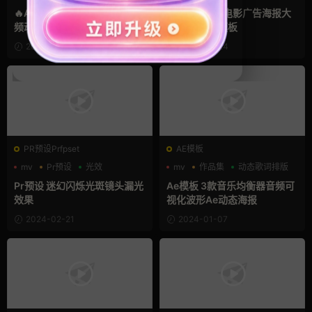
🔥AE模板素材包 漫剪游戏视
12款音乐MV电影广告海报大
频动画叠加素材合集
标题动画Ae模板
2024-04-03
2024-02-24
PR预设Prfpset
AE模板
mv
Pr预设
光效
mv
作品集
动态歌词排版
Pr预设 迷幻闪烁光斑镜头漏光
Ae模板 3款音乐均衡器音频可
效果
视化波形Ae动态海报
2024-02-21
2024-01-07