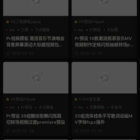
PR工程模板prproj
PR预设Prfpset
mv
三维
卡点模板
mv
Pr预设
大标题
Pr视频模板 潮流音乐节演唱会
Pr预设 16款潮流摇滚音乐MV
背景屏幕滚动大标题视频包装
视频制作定格闪烁抽帧转场pr
框pr模板
模板
2026-02-21
2026-02-10
PR预设Prfpset
FCPX发生器
mv
Pr预设
卡点模板
mv
字幕模板
手绘风
Pr预设 38组酷炫街舞闪烁跳
20组流体线条手写歌词动画M
切转场视频过渡premiere预设
V字体fcpx插件
2026-02-09
2025-03-12