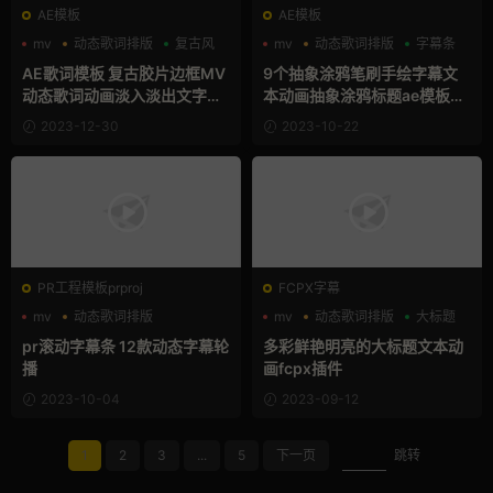
AE模板
AE模板
mv
动态歌词排版
复古风
mv
动态歌词排版
字幕条
AE歌词模板 复古胶片边框MV
9个抽象涂鸦笔刷手绘字幕文
动态歌词动画淡入淡出文字特
本动画抽象涂鸦标题ae模板素
效Ae模板
材
2023-12-30
2023-10-22
PR工程模板prproj
FCPX字幕
mv
动态歌词排版
mv
动态歌词排版
大标题
商务模板
pr滚动字幕条 12款动态字幕轮
多彩鲜艳明亮的大标题文本动
播
画fcpx插件
2023-10-04
2023-09-12
1
2
3
...
5
下一页
跳转