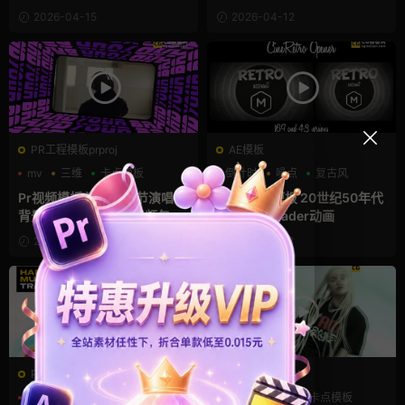
2026-04-15
2026-04-12
PR工程模板prproj
AE模板
mv
三维
卡点模板
倒计时
噪点
复古风
Pr视频模板 潮流音乐节演唱会
Pr模板AE模板 20世纪50年代
背景屏幕滚动大标题视频包装
电影片头Leader动画
框pr模板
2026-02-21
2026-02-18
PR预设Prfpset
PR预设Prfpset
mv
Pr预设
大标题
mv
Pr预设
卡点模板