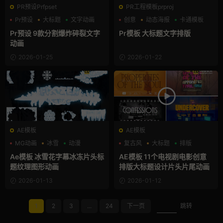
PR预设Prfpset
PR工程模板prproj
Pr预设
大标题
文字动画
创意
动态海报
卡通模板
Pr预设 9款分割爆炸碎裂文字
Pr模板 大标题文字排版
动画
2026-01-25
2026-01-22
AE模板
AE模板
MG动画
冰雪
动漫
复古风
大标题
排版
Ae模板 冰雪花字幕冰冻片头标
AE模板 11个电视剧电影创意
题纹理图形动画
排版大标题设计片头片尾动画
2026-01-13
2026-01-12
1
2
3
...
24
下一页
跳转