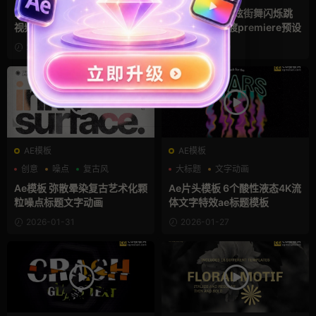
Pr预设 16款潮流摇滚音乐MV
Pr预设 38组酷炫街舞闪烁跳
视频制作定格闪烁抽帧转场pr
切转场视频过渡premiere预设
模板
2026-02-10
2026-02-09
AE模板
AE模板
创意
噪点
复古风
大标题
文字动画
文字特效
Ae模板 弥散晕染复古艺术化颗
Ae片头模板 6个酸性液态4K流
粒噪点标题文字动画
体文字特效ae标题模板
2026-01-31
2026-01-27