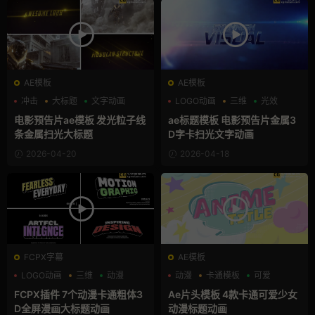
AE模板
AE模板
冲击
大标题
文字动画
LOGO动画
三维
光效
电影预告片ae模板 发光粒子线
ae标题模板 电影预告片金属3
条金属扫光大标题
D字卡扫光文字动画
2026-04-20
2026-04-18
FCPX字幕
AE模板
LOGO动画
三维
动漫
动漫
卡通模板
可爱
FCPX插件 7个动漫卡通粗体3
Ae片头模板 4款卡通可爱少女
D全屏漫画大标题动画
动漫标题动画