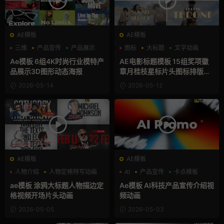
AE模板
AE模板
三维
产品宣传
产品展示
图标
大标题
文字动画
Ae模板 6组4K时尚行业模特产
AE电影标题模板 15组奖项徽
品展示3D图形动态海报
章月桂枝星标片头图标排版元
素
2026-05-14
2026-05-12
AE模板
AE模板
人物介绍
人物定格特写动画
AI
产品宣传
卡点模板
嘻哈
ae模板 涂鸦大标题人物描边定
Ae模板 AI科技产品宣传介绍视
格视频开场片头动画
频动画
2026-05-05
2026-05-03