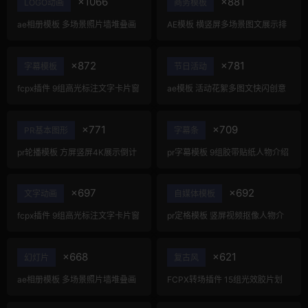
×1066
×881
LOGO动画
商务模板
ae相册模板 多场景照片墙堆叠画
AE模板 横竖屏多场景图文展示排
廊幻灯片宣传视频
版产品宣传视频
×872
×781
字幕模板
节日活动
fcpx插件 9组高光标注文字卡片窗
ae模板 活动花絮多图文快闪创意
口小组件浮窗
旅行综艺拼贴片头
×771
×709
PR基本图形
字幕条
pr轮播模板 方屏竖屏4K展示倒计
pr字幕模板 9组胶带贴纸人物介绍
时轮播图PR模版
角标动画PR模版
×697
×692
文字动画
自媒体模板
fcpx插件 9组高光标注文字卡片窗
pr定格模板 竖屏视频抠像人物介
口小组件浮窗
绍冻结帧画面展示
×668
×621
幻灯片
复古风
ae相册模板 多场景照片墙堆叠画
FCPX转场插件 15组光效胶片划
廊幻灯片宣传视频
痕复古视频过渡