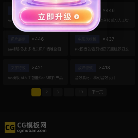
×467
×446
大标题
科技风模板
Ae模板LOGO 12款8-bit动漫画游
ae片头模板 36秒科技感AI人工智
戏风街机标题片头动画
能SaaS产品图文数据展示宣传视
频AE模板
×446
×437
照片展示
电影风模板
ae相册模板 多场景照片墙堆叠画
PR模板 影视剪辑高光朦胧梦幻发
廊幻灯片宣传视频
光RGB辉光柔光
×421
×418
文字特效
故障特效
Ae模板 AI人工智能SaaS软件产品
音效素材：科幻音效设计
发布会宣传展示4K片头
1
2
3
...
13
下一页