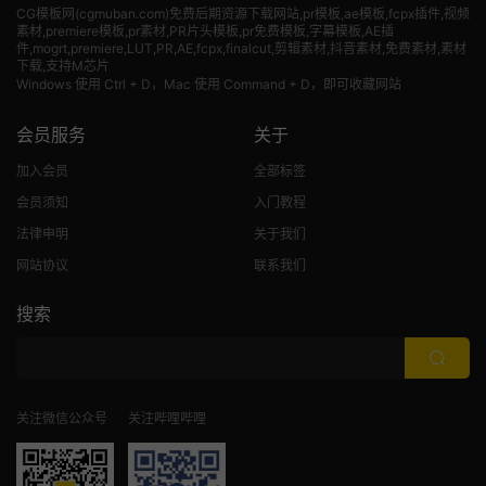
CG模板网(cgmuban.com)免费后期资源下载网站,pr模板,ae模板,fcpx插件,视频
素材
,premiere模板,pr素材,PR片头模板,pr免费模板,字幕模板,AE插
件,mogrt,premiere,LUT,PR,AE,fcpx,finalcut,剪辑素材,抖音素材,免费素材,素材
下载,支持M芯片
Windows 使用 Ctrl + D，Mac 使用 Command + D，即可收藏网站
会员服务
关于
加入会员
全部标签
会员须知
入门教程
法律申明
关于我们
网站协议
联系我们
搜索
关注微信公众号
关注哔哩哔哩