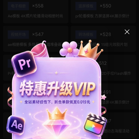
×558
×550
电子相册
竖屏模板
Ae模板 4K照片轮播滑动相册时尚
pr轮播模板 方屏竖屏4K展示倒计
项目介绍产品宣传片视频
时轮播图PR模版
×547
×528
视频开场
转场模板
ae相册模板 多场景照片墙堆叠画
FCPX转场插件 15组光效胶片划
廊幻灯片宣传视频
痕复古视频过渡
×517
×512
企业宣传模板
手绘风
Pr视频模板 10款3D空间多屏切换
FCPX插件 58组2D手绘Flash爆炸
开场相册视频展示照片墙pr模板
火焰能量特效
×504
×491
pr logo模板
动态海报
Pr片头模板 10张照片快闪LOGO
pr轮播模板 方屏竖屏4K展示倒计
动画设计
时轮播图PR模版
×490
×487
MG动画
潮流模板
Ae模板 创意广告动漫画卡通游戏
Ae模板 卡点大标题动态海报活动
片头曲开场
预告推广宣传视频