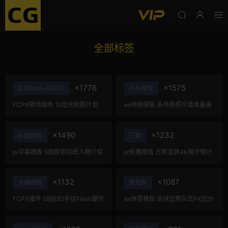
全部标签
×1776
×1575
支持Intel+M芯片
片头模板
FCPX转场插件 15组光效胶片划
ae相册模板 多场景照片墙堆叠画
痕复古视频过渡
廊幻灯片宣传视频
×1490
×1232
标题模板
三维
pr字幕模板 9组胶带贴纸人物介绍
pr轮播模板 方屏竖屏4K展示倒计
角标动画PR模版
时轮播图PR模版
×1132
×1087
卡通模板
游戏风
FCPX插件 58组2D手绘Flash爆炸
ae体育模板 足球比赛队伍PK比分
火焰能量特效
牌对决卡片球员介绍宣传视频AE
模板