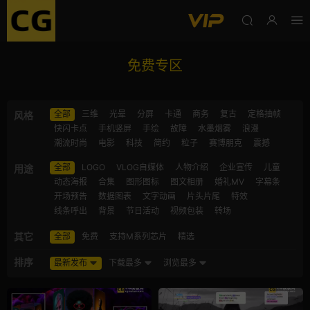
免费专区
全部
三维
光晕
分屏
卡通
商务
复古
定格抽帧
风格
快闪卡点
手机竖屏
手绘
故障
水墨烟雾
浪漫
潮流时尚
电影
科技
简约
粒子
赛博朋克
震撼
全部
LOGO
VLOG自媒体
人物介绍
企业宣传
儿童
用途
动态海报
合集
图形图标
图文相册
婚礼MV
字幕条
开场预告
数据图表
文字动画
片头片尾
特效
线条呼出
背景
节日活动
视频包装
转场
其它
全部
免费
支持M系列芯片
精选
排序
最新发布
下载最多
浏览最多