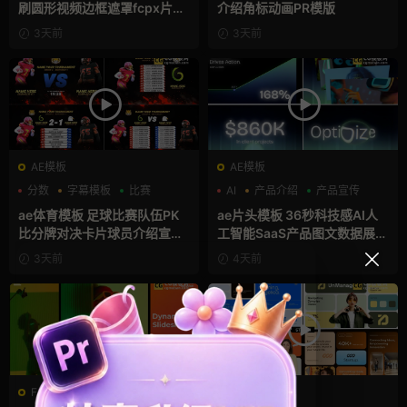
刷圆形视频边框遮罩fcpx片头
介绍角标动画PR模版
插件
3天前
3天前
AE模板
AE模板
分数
字幕模板
比赛
AI
产品介绍
产品宣传
ae体育模板 足球比赛队伍PK
ae片头模板 36秒科技感AI人
比分牌对决卡片球员介绍宣传
工智能SaaS产品图文数据展示
视频AE模板
宣传视频AE模板
3天前
4天前
FCPX发生器
AE模板