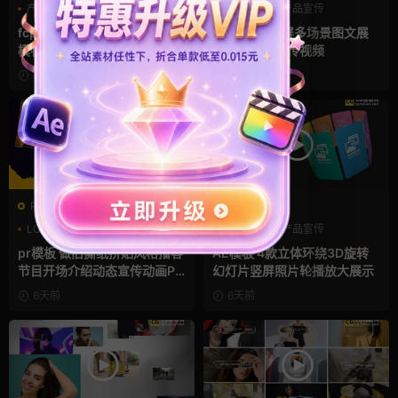
产品宣传
企业宣传模板
产品介绍
产品宣传
分屏模板
产品展示
fcpx插件 34秒14张照片多屏
AE模板 横竖屏多场景图文展
模特产品广告宣传视频相册
示排版产品宣传视频
4天前
5天前
PR基本图形mogrt
AE模板
LOGO动画
PR基本图形
产品介绍
产品宣传
复古风
产品展示
pr模板 做旧撕纸拼贴风格播客
AE模板 4款立体环绕3D旋转
节目开场介绍动态宣传动画PR
幻灯片竖屏照片轮播放大展示
模版
6天前
6天前