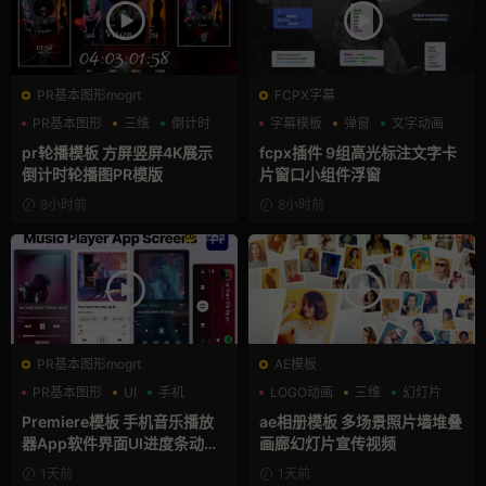
PR基本图形mogrt
FCPX字幕
PR基本图形
三维
倒计时
字幕模板
弹窗
文字动画
pr轮播模板 方屏竖屏4K展示
fcpx插件 9组高光标注文字卡
倒计时轮播图PR模版
片窗口小组件浮窗
8小时前
8小时前
PR基本图形mogrt
AE模板
PR基本图形
UI
手机
LOGO动画
三维
幻灯片
Premiere模板 手机音乐播放
ae相册模板 多场景照片墙堆叠
器App软件界面UI进度条动画
画廊幻灯片宣传视频
视频样机pr模版
1天前
1天前