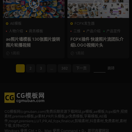
AE模板
FCPX发生器
人物介绍
商务模板
三维
产品介绍
产品宣传
幻灯片
ae照片墙模板 130张图片旋转
FCPX插件 快速照片流团队介
照片轮播视频
绍LOGO视频片头
1周前
1周前
1
2
3
...
362
下一页
跳转
CG模板网(cgmuban.com)免费后期资源下载网站,pr模板,ae模板,fcpx插件,视频
素材
,premiere模板,pr素材,PR片头模板,pr免费模板,字幕模板,AE插
件,mogrt,premiere,LUT,PR,AE,fcpx,finalcut,剪辑素材,抖音素材,免费素材,素材
下载,支持M芯片
Windows 使用 Ctrl + D，Mac 使用 Command + D，即可收藏网站