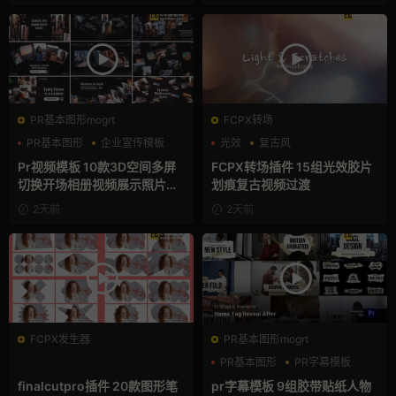
PR基本图形mogrt
FCPX转场
PR基本图形
企业宣传模板
光效
复古风
幻灯片
支持Intel+M芯片
Pr视频模板 10款3D空间多屏
FCPX转场插件 15组光效胶片
切换开场相册视频展示照片墙
划痕复古视频过渡
pr模板
2天前
2天前
FCPX发生器
PR基本图形mogrt
PR基本图形
PR字幕模板
人物介绍
finalcutpro插件 20款图形笔
pr字幕模板 9组胶带贴纸人物