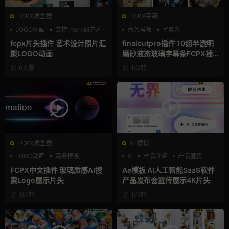
FCPX发生器
FCPX字幕
LOGO动画
支持Intel+M芯片
商务模板
字幕条
汇聚
字幕模板
fcpx片头插件 艺术设计照片汇
finalcutpro插件 10组半透明
聚LOGO动画
磨砂液态玻璃字幕条FCPX插
件
6天前
1周前
FCPX发生器
AE模板
LOGO动画
商务模板
AI
产品介绍
产品宣传
支持Intel+M芯片
FCPX中文插件 玻璃质感AI搜
Ae模板 AI人工智能SaaS软件
索Logo展示片头
产品发布会宣传展示4K片头
1周前
1周前