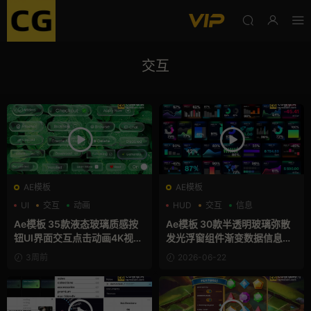
交互
AE模板
AE模板
UI
交互
动画
HUD
交互
信息
Ae模板 35款液态玻璃质感按
Ae模板 30款半透明玻璃弥散
钮UI界面交互点击动画4K视频
发光浮窗组件渐变数据信息图
片头
表卡片
3周前
2026-06-22