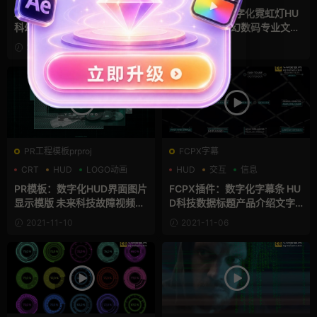
交互
AE模板：超过500个赛博朋克
FCPX插件：数字化霓虹灯HU
科幻未来派全息UI元素素材模
D标题 30组科幻数码专业文字
板合集 Cyberpunk Folder
标题动画预设 支持M1 ProIntr
2021-12-23
2021-11-16
o Sci-Fi
PR工程模板prproj
FCPX字幕
CRT
HUD
LOGO动画
HUD
交互
信息
PR模板：数字化HUD界面图片
FCPX插件：数字化字幕条 HU
显示模版 未来科技故障视频PR
D科技数据标题产品介绍文字
模板 Digital Interface
动画 Cyber Titles
2021-11-10
2021-11-06