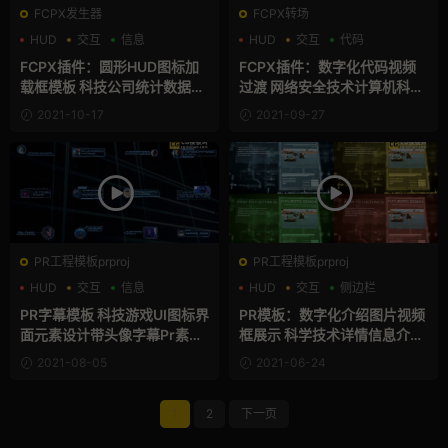
FCPX发生器
FCPX转场
HUD
交互
信息
HUD
交互
代码
FCPX插件：圆形HUD图标加
FCPX插件：数字化代码视频
载框模板 科技公司统计数据展
过渡 网络安全技术计算机科技
示视频缓冲UI界面动画插件 M
转场插件 Matrix Transitions
2021-10-17
2021-09-27
odern Circle Chart Graphic
s
PR工程模板prproj
PR工程模板prproj
HUD
交互
信息
HUD
交互
侧边栏
PR字幕模板 科技游戏UI图标界
PR模板：数字化介绍图片视频
面元素设计带头像字幕Pr素材
框展示 科学技术详情信息介绍
HUD Lower Thirds 1
侧边栏模板 Digital Slidesho
2021-08-05
2021-06-24
w
1
2
下一页