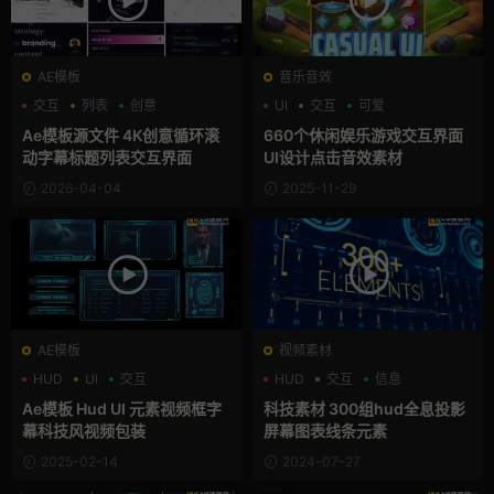
AE模板
音乐音效
交互
列表
创意
UI
交互
可爱
Ae模板源文件 4K创意循环滚
660个休闲娱乐游戏交互界面
动字幕标题列表交互界面
UI设计点击音效素材
2026-04-04
2025-11-29
AE模板
视频素材
HUD
UI
交互
HUD
交互
信息
Ae模板 Hud UI 元素视频框字
科技素材 300组hud全息投影
幕科技风视频包装
屏幕图表线条元素
2025-02-14
2024-07-27