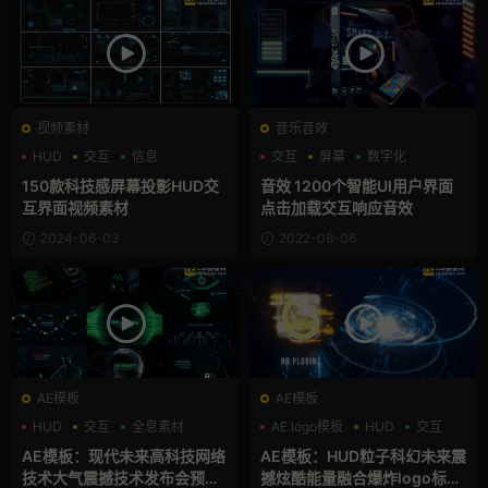
视频素材
音乐音效
HUD
交互
信息
交互
屏幕
数字化
150款科技感屏幕投影HUD交
音效 1200个智能UI用户界面
互界面视频素材
点击加载交互响应音效
2024-06-03
2022-08-06
AE模板
AE模板
HUD
交互
全息素材
AE logo模板
HUD
交互
AE模板：现代未来高科技网络
AE模板：HUD粒子科幻未来震
技术大气震撼技术发布会预告
撼炫酷能量融合爆炸logo标志