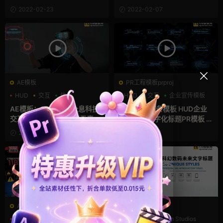
动画AE模板 Cyber Technolo
模板 Energy Fusion Logo Re
2022-02-23
2022-02-07
gy Trailer
veal
AE模板
PR工程模板prproj
HUD
交互
信息
HUD
交互
企业宣传模板
AE模板：20个HUD全息科技
PR科技字幕条模板 HUD企业
交互接口界面设计标题元素素
文字排版数字化标题PR模板 H
材模板 HUD Interface
UD Lower Thirds
2022-01-21
2022-01-16
AE模板
FCPX字幕
HUD
交互
全息素材
HUD
Pixel Film Studios