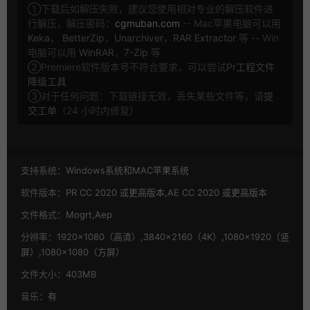
①下载后如解压失败，建议您使用相对专业的解压软件进
行解压，解压密码：
cgmuban.com
-- Mac苹果电脑可以用
Keka
，
BetterZip
，
Unarchiver
，
RAR Extractor
等 -- Win
电脑可以用
WinRAR
，
7-Zip
等
②Premiere软件版本号不符合要求，可以尝试
Pr工程文件
降级工具
③对于任何问题：下载链接无效，丢失某些文件等，请
提
交工单
（24 小时内修复）
支持系统：
Windows系统和MAC苹果系统
软件版本：
PR CC 2020 或更高版本,AE CC 2020 或更高版本
文件格式：
Mogrt,Aep
分辨率：
1920×1080（高清）,3840×2160（4K）,1080×1920（竖
屏）,1080×1080（方屏）
文件大小：
403MB
音乐：
有