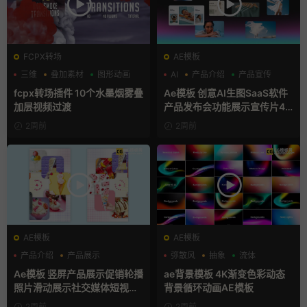
FCPX转场
AE模板
三维
叠加素材
图形动画
AI
产品介绍
产品宣传
fcpx转场插件 10个水墨烟雾叠
Ae模板 创意AI生图SaaS软件
加层视频过渡
产品发布会功能展示宣传片4K
片头
2周前
2周前
AE模板
AE模板
产品介绍
产品展示
弥散风
抽象
流体
卡通模板
Ae模板 竖屏产品展示促销轮播
ae背景模板 4K渐变色彩动态
照片滑动展示社交媒体短视频
背景循环动画AE模板
片头
2周前
2周前