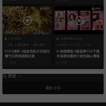
FCPX转场
PR基本图形mogrt
三维
叠加素材
婚礼模板
80年代
VLOG
Y2K
FCPX插件 3组金色粒子光效闪
Pr视频模板 9款竖屏Y2K千禧
耀节日转场视频过渡
年自媒体嘉宾介绍包装pr模板
2周前
2周前
评论
0
请先
登录