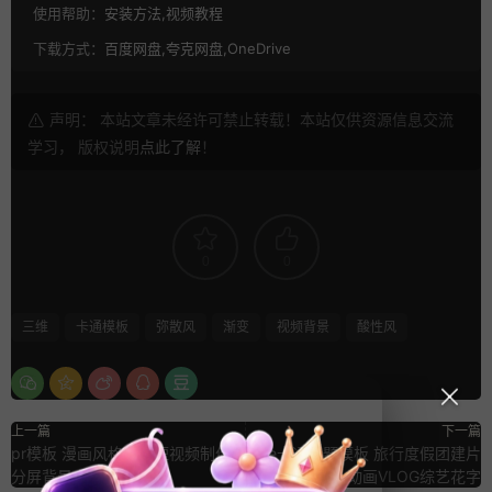
使用帮助：
安装方法,视频教程
下载方式：
百度网盘,夸克网盘,OneDrive
声明： 本站文章未经许可禁止转载！本站仅供资源信息交流
学习， 版权说明
点此了解
！
0
0
三维
卡通模板
弥散风
渐变
视频背景
酸性风
上一篇
下一篇
pr模板 漫画风格竖屏短视频制作
Ae卡通标题模板 旅行度假团建片
分屏背景人物描边素材
头动画VLOG综艺花字