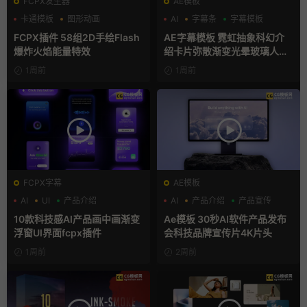
FCPX发生器
AE模板
卡通模板
图形动画
AI
字幕条
字幕模板
手绘风
FCPX插件 58组2D手绘Flash
AE字幕模板 霓虹抽象科幻介
爆炸火焰能量特效
绍卡片弥散渐变光晕玻璃人名
条
1周前
1周前
FCPX字幕
AE模板
AI
UI
产品介绍
AI
产品介绍
产品宣传
10款科技感AI产品画中画渐变
Ae模板 30秒AI软件产品发布
浮窗UI界面fcpx插件
会科技品牌宣传片4K片头
1周前
2周前