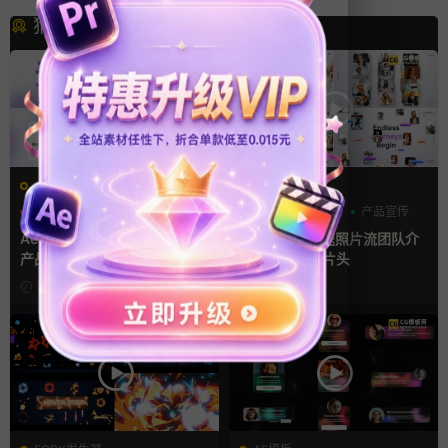
猜你喜欢
AE模板
FCPX发生器
AI
产品介绍
产品宣传
三维
产品介绍
产品宣传
Ae模板 AI人工智能SaaS软件
FCPX插件 快速照片流团队介
产品发布会宣传展示4K片头
绍LOGO视频片头
7天前
1周前