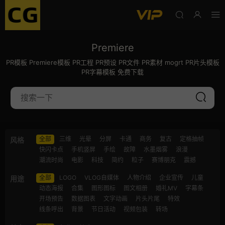
Premiere
PR模板 Premiere模板 PR工程 PR预设 PR文件 PR素材 mogrt PR片头模板
PR字幕模板 免费下载
全部
三维
光晕
分屏
卡通
商务
复古
定格抽帧
风格
快闪卡点
手机竖屏
手绘
故障
水墨烟雾
浪漫
潮流时尚
电影
科技
简约
粒子
赛博朋克
震撼
全部
LOGO
VLOG自媒体
人物介绍
企业宣传
儿童
用途
动态海报
合集
图形图标
图文相册
婚礼MV
字幕条
开场预告
数据图表
文字动画
片头片尾
特效
线条呼出
背景
节日活动
视频包装
转场