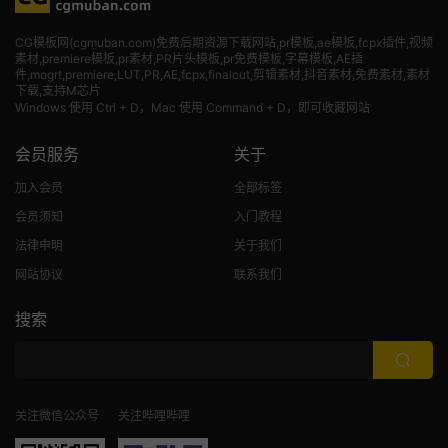
CG模板网(cgmuban.com)免费后期资源下载网站,pr模板,ae模板,fcpx插件,视频
素材
,premiere模板,pr素材,PR片头模板,pr免费模板,字幕模板,AE插
件,mogrt,premiere,LUT,PR,AE,fcpx,finalcut,剪辑素材,抖音素材,免费素材,素材
下载,支持M芯片
Windows 使用 Ctrl + D，Mac 使用 Command + D，即可收藏网站
会员服务
关于
加入会员
全部标签
会员须知
入门教程
法律申明
关于我们
网站协议
联系我们
搜索
关注微信公众号
关注哔哩哔哩