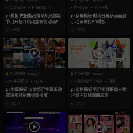
LOGO动画
PR基本图形
产品宣传
分屏模板
复古风
品牌宣传
pr模板 做旧撕纸拼贴风格播客
pr多屏模板 时尚分屏多画面展
节目开场介绍动态宣传动画PR
示动画宣传PR模板
模版
4天前
2周前
PR基本图形mogrt
PR基本图形mogrt
PR字幕模板
VLOG
人物定格特写动画
创意
人物介绍
动态海报
pr字幕模板 12款竖屏字幕条动
pr定格模板 竖屏视频抠像人物
画短视频封面标题排版
介绍冻结帧画面展示
2周前
2周前