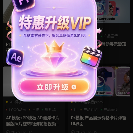
PR基本图形mogrt
PR工程模板prproj
PR基本图形
像素
UI
产品介绍
产品宣传
故障特效
Pr模板mogrt 画面失真像素化
Pr模板 产品宣传滑动展示玻璃
扭曲故障抠像毛刺拉丝效果
卡片弹窗轮播
4周前
2026-07-08
AE模板
PR工程模板prproj
LOGO动画
三维
照片墙
UI
产品介绍
产品宣传
AE模板+PR模板 3D漂浮卡片
Pr模板 产品展示价格卡片弹窗
竖版照片旋转相册轮播视频片
UI界面
头
2026-07-07
2026-07-05