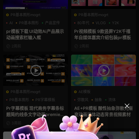
PR基本图形mogrt
PR基本图形mogrt
AI
PR基本图形
产品宣传
80年代
VLOG
Y2K
pr模板下载 UI动效Ai产品展示
Pr视频模板 9款竖屏Y2K千禧
动画搜索栏输入框
年自媒体嘉宾介绍包装pr模板
2周前
2周前
PR基本图形mogrt
AE模板
PR基本图形
PR字幕模板
弥散风
抽象
流体
商务模板
Pr字幕模板 现代商务字幕条标
AE+PR模板 酸性抽象弥散光渐
题简约线条文字动画premiere
变动画流体动态背景视频素材
模板
3周前
4周前