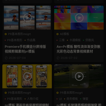
PR基本图形mogrt
AE模板
PR基本图形
作品集
三维
卡通模板
弥散风
分屏模板
Premiere手机横竖分屏排版
Ae+Pr模板 酸性流体渐变弥散
视频剪辑素材pr模板
光彩色动态背景视频素材
2026-07-04
2026-07-02
PR基本图形mogrt
PR基本图形mogrt
PR基本图形
人物介绍
UI
商务模板
弹窗
动漫
pr模板 漫画风格竖屏短视频制
pr模板 毛玻璃质感视频弹窗 图