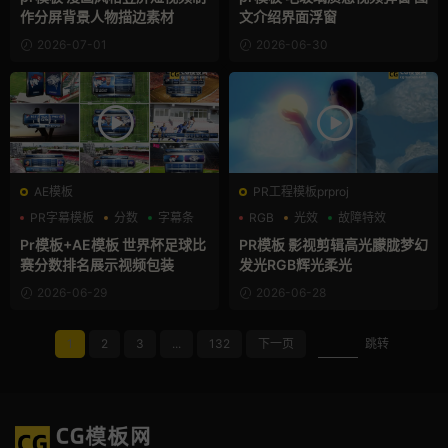
作分屏背景人物描边素材
文介绍界面浮窗
2026-07-01
2026-06-30
AE模板
PR工程模板prproj
PR字幕模板
分数
字幕条
RGB
光效
故障特效
Pr模板+AE模板 世界杯足球比
PR模板 影视剪辑高光朦胧梦幻
赛分数排名展示视频包装
发光RGB辉光柔光
2026-06-29
2026-06-28
1
2
3
...
132
下一页
跳转