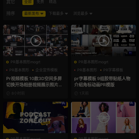
其它
全部
免费
精选
排序
最新发布
下载最多
浏览最多
PR基本图形mogrt
PR基本图形mogrt
PR基本图形
企业宣传模板
PR基本图形
PR字幕模板
幻灯片
人物介绍
Pr视频模板 10款3D空间多屏
pr字幕模板 9组胶带贴纸人物
切换开场相册视频展示照片墙
介绍角标动画PR模版
pr模板
8小时前
1天前
PR基本图形mogrt
PR基本图形mogrt