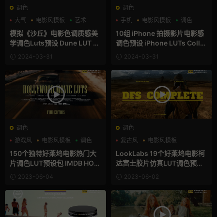
调色
调色
大气
电影风模板
艺术
手机
电影风模板
调色
模拟《沙丘》电影色调质感美
10组 iPhone 拍摄影片电影感
学调色Luts预设 Dune LUT –
调色预设 iPhone LUTs Colle
Colorist Foundry
ction
2024-03-31
2024-03-31
调色
调色
游戏风
电影风模板
调色
复古风
电影风模板
胶片风
150个独特好莱坞电影热门大
LookLabs 19个好莱坞电影柯
片调色LUT预设包 IMDB HOLL
达富士胶片仿真LUT调色预设
YWOOD MOVIE LUTS
包 DFS COMPLETE
2023-06-04
2023-06-02