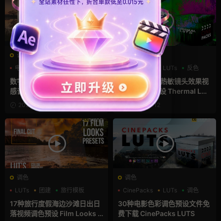
调色
调色
电影风模板
胶片风
调色
CinePacks
LUTs
反色
数字电影的终极版胶片仿真质
16种镜头红外热敏镜头效果视
感调色预设64位 ImpulZ™ LU
频风格调色预设 Thermal LUT
Ts 1.1
s
2022-11-19
2022-06-12
调色
调色
LUTs
团建
旅行模板
CinePacks
LUTs
调色
17种旅行度假海边沙滩日出日
30种电影色彩调色预设文件免
落视频调色预设 Film Looks L
费下载 CinePacks LUTS