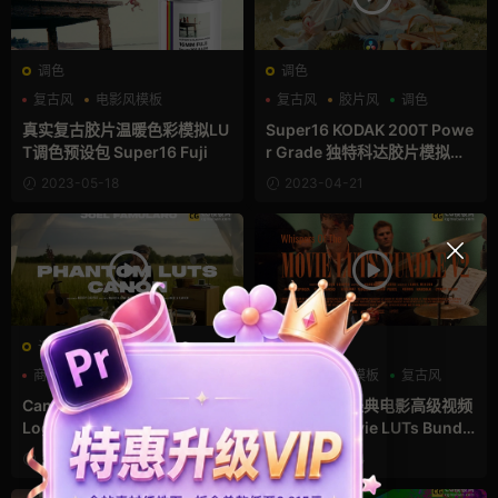
调色
调色
复古风
电影风模板
复古风
胶片风
调色
胶片风
真实复古胶片温暖色彩模拟LU
Super16 KODAK 200T Powe
T调色预设包 Super16 Fuji
r Grade 独特科达胶片模拟调
色节点
2023-05-18
2023-04-21
调色
调色
商业模板
复古风
广告
列表
商业模板
复古风
Canon LUTs 佳能C-Log2 C-
28组好莱坞经典电影高级视频
Log3转阿莱胶片色彩商业调色
调色预设 Movie LUTs Bundle
预设包 Phantom
V2
2023-03-28
2023-03-24