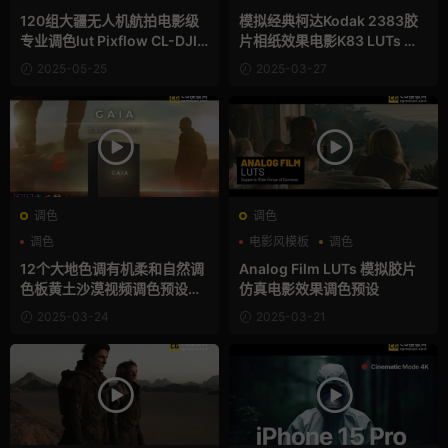
120组大疆无人机航拍电影级
模拟经典柯达Kodak 2383胶
专业调色lut Pixflow CL-DJI
片相纸效果电影K83 LUTs 调
Drone LUTs
色预设
2025-05-25
2025-03-27
调色
调色
调色
电影风模板
调色
12个大地色调有机柔和自然调
Analog Film LUTs 模拟胶片
色板黄土沙漠视频调色预设Ga
仿真电影效果调色预设
ia LUTs
2025-03-24
2025-03-21