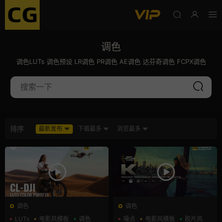
调色
调色LUTs 调色预设 LR调色 PR调色 AE调色 达芬奇调色 FCPX调色
排序
最新发布
下载最多
浏览最多
调色
调色
LUTs
电影风模板
调色
噪点
电影风模板
胶片风