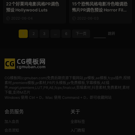
22个好莱坞电影风格PR调色
15个恐怖风格电影冷色暗调恐
预设 Hollywood Luts
怖片PR调色预设 Horror Film
Color Grades LUTs
2022-06-04
2022-06-03
1
2
3
...
6
下一页
跳转
CG模板网(cgmuban.com)免费后期资源下载网站,pr模板,ae模板,fcpx插件,视频
素材
,premiere模板,pr素材,PR片头模板,pr免费模板,字幕模板,AE插
件,mogrt,premiere,LUT,PR,AE,fcpx,finalcut,剪辑素材,抖音素材,免费素材,素材
下载,支持M芯片
Windows 使用 Ctrl + D，Mac 使用 Command + D，即可收藏网站
会员服务
关于
加入会员
全部标签
会员须知
入门教程