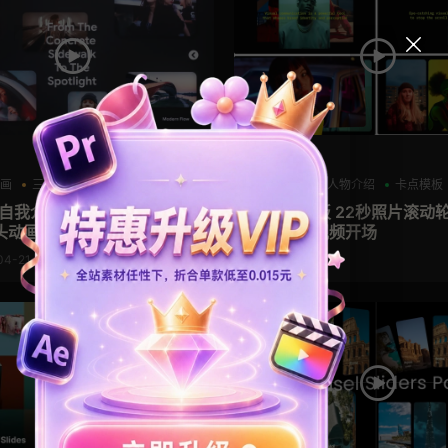
AE模板
动画
三维
作品集
产品介绍
人物介绍
卡点模板
板 自我介绍图片展示照片墙作
ae相册模板 22秒照片滚动
头动画
翻页展示视频开场
04-21
2026-04-11