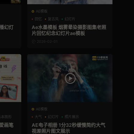
AE模板
回忆
复古风
幻灯片
轮播幻灯
Ae水墨模板 烟雾晕染摄影图集老照
片回忆纪念幻灯片ae模板
2026-02-01
AE模板
基本图形
大气
幻灯片
照片展示
可爱画笔
AE电子相册 1分32秒缓慢简约大气
视差照片图文展示