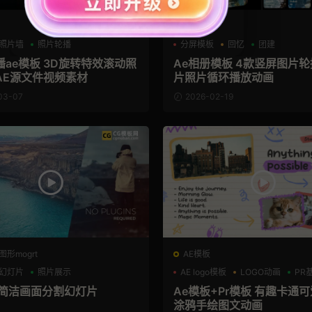
AE模板
照片墙
照片轮播
分屏模板
回忆
团建
ae模板 3D旋转特效滚动照
Ae相册模板 4款竖屏图片
AE源文件视频素材
片照片循环播放动画
03-07
2026-02-19
图形mogrt
AE模板
幻灯片
照片展示
AE logo模板
LOGO动画
PR
 简洁画面分割幻灯片
Ae模板+Pr模板 有趣卡通
涂鸦手绘图文动画