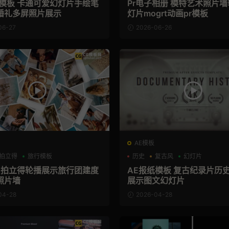
册模板 卡通可爱幻灯片手绘笔
Pr电子相册 模特艺术照片
婚礼多屏照片展示
灯片mogrt动画pr模板
06-27
2026-06-26
AE模板
拍立得
旅行模板
历史
复古风
幻灯片
板 拍立得轮播展示旅行团建度
AE报纸模板 复古纪录片历
照片墙
展示图文幻灯片
04-28
2026-04-28