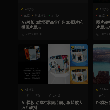
AE模板
AE模板
三维
商业模板
幻灯片
三维
AE模板 3款竖屏商业广告3D照片轮
图片轮播
播图片展示
片展示
2026-03-11
2026-
AE模板
PR基本
三维
摄像机
照片轮播
大气
Ae模板 动态柱状图片展示旋转放大
Pr模板
照片轮播