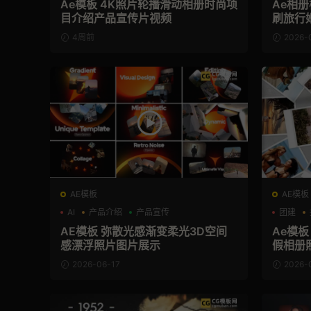
Ae模板 4K照片轮播滑动相册时尚项
Ae相
目介绍产品宣传片视频
刷旅行
4周前
2026-
AE模板
AE模板
AI
产品介绍
产品宣传
团建
AE模板 弥散光感渐变柔光3D空间
Ae模
感漂浮照片图片展示
假相册
2026-06-17
2026-