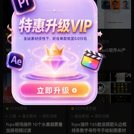
FCPX字幕
FCPX发生器
AI
UI
产品介绍
产品介绍
产品宣传
产品展示
10款科技感AI产品画中画渐变
FCPX插件 3组SaaS软件Ai产
浮窗UI界面fcpx插件
品宣传Promo片头
2周前
2周前
FCPX转场
FCPX发生器
三维
叠加素材
图形动画
叠加素材
图形动画
手绘风
fcpx转场插件 10个水墨烟雾叠
fcpx插件 135款涂鸦箭头边框
加层视频过渡
线条数字母符号手绘贴图素材