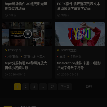
字幕模板
fcpx转场插件 30组光影光斑
FCPX插件 循环选项列表文本
视频过渡动画
滚动歌词字幕文字动画
3周前
3周前
FCPX转场
FCPX发生器
分屏模板
支持Intel+M芯片
三维
卡通模板
照片墙
支持Intel+M芯片
fcpx分屏转场 84种照片放大
finalcutpro插件 卡通3D阴影
再缩小视频过渡
扫光字母数字符号
2026-05-16
2026-05-08
1
2
3
...
97
下一页
跳转