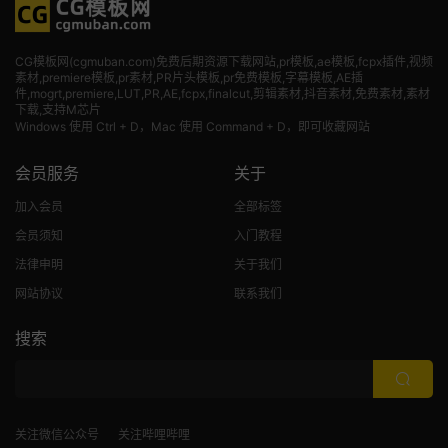
CG模板网(cgmuban.com)免费后期资源下载网站,pr模板,ae模板,fcpx插件,视频
素材
,premiere模板,pr素材,PR片头模板,pr免费模板,字幕模板,AE插
件,mogrt,premiere,LUT,PR,AE,fcpx,finalcut,剪辑素材,抖音素材,免费素材,素材
下载,支持M芯片
Windows 使用 Ctrl + D，Mac 使用 Command + D，即可收藏网站
会员服务
关于
加入会员
全部标签
会员须知
入门教程
法律申明
关于我们
网站协议
联系我们
搜索
关注微信公众号
关注哔哩哔哩