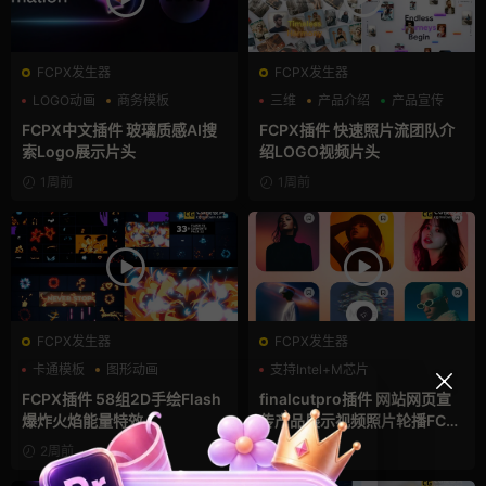
FCPX发生器
FCPX发生器
LOGO动画
商务模板
三维
产品介绍
产品宣传
支持Intel+M芯片
FCPX中文插件 玻璃质感AI搜
FCPX插件 快速照片流团队介
索Logo展示片头
绍LOGO视频片头
1周前
1周前
FCPX发生器
FCPX发生器
卡通模板
图形动画
支持Intel+M芯片
手绘风
FCPX插件 58组2D手绘Flash
finalcutpro插件 网站网页宣
爆炸火焰能量特效
传产品展示视频照片轮播FCP
X插件
2周前
2周前