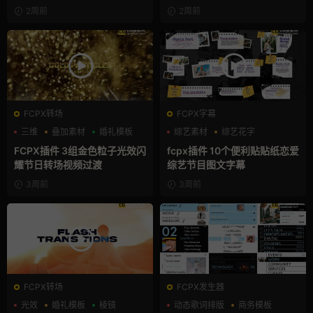
2周前
2周前
FCPX转场
FCPX字幕
三维
叠加素材
婚礼模板
综艺素材
综艺花字
自媒体模板
FCPX插件 3组金色粒子光效闪
fcpx插件 10个便利贴贴纸恋爱
耀节日转场视频过渡
综艺节目图文字幕
3周前
3周前
FCPX转场
FCPX发生器
光效
婚礼模板
棱镜
动态歌词排版
商务模板