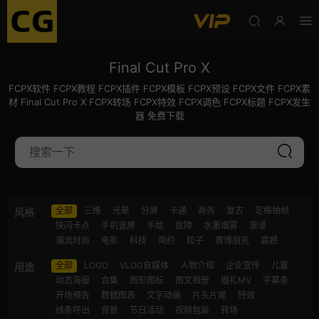
Final Cut Pro X
FCPX软件 FCPX教程 FCPX插件 FCPX模板 FCPX预设 FCPX文件 FCPX素
材 Final Cut Pro X FCPX转场 FCPX特效 FCPX调色 FCPX标题 FCPX发生
器 免费下载
全部
三维
光晕
分屏
卡通
商务
复古
定格抽帧
风格
快闪卡点
手机竖屏
手绘
故障
水墨烟雾
浪漫
潮流时尚
电影
科技
简约
粒子
赛博朋克
震撼
全部
LOGO
VLOG自媒体
人物介绍
企业宣传
儿童
用途
动态海报
合集
图形图标
图文相册
婚礼MV
字幕条
开场预告
数据图表
文字动画
片头片尾
特效
线条呼出
背景
节日活动
视频包装
转场