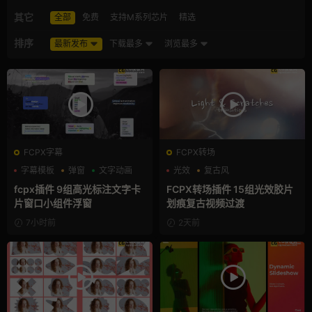
其它
全部
免费
支持M系列芯片
精选
排序
最新发布
下载最多
浏览最多
FCPX字幕
FCPX转场
字幕模板
弹窗
文字动画
光效
复古风
支持Intel+M芯片
fcpx插件 9组高光标注文字卡
FCPX转场插件 15组光效胶片
片窗口小组件浮窗
划痕复古视频过渡
7小时前
2天前