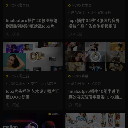
FCPX发生器
FCPX发生器
产品宣传
企业宣传模板
分屏模板
finalcutpro插件 20款图形笔
fcpx插件 34秒14张照片多屏
刷圆形视频边框遮罩fcpx片头
模特产品广告宣传视频相册
插件
3天前
4天前
FCPX发生器
FCPX字幕
LOGO动画
支持Intel+M芯片
商务模板
字幕条
汇聚
字幕模板
fcpx片头插件 艺术设计照片汇
finalcutpro插件 10组半透明
聚LOGO动画
磨砂液态玻璃字幕条FCPX插
件
6天前
1周前