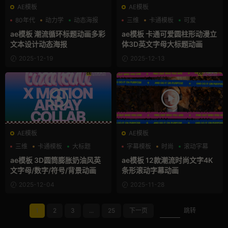
AE模板
AE模板
80年代
动力学
动态海报
三维
卡通模板
可爱
ae模板 潮流循环标题动画多彩
ae模板 卡通可爱圆柱形动漫立
文本设计动态海报
体3D英文字母大标题动画
2025-12-19
2025-12-13
AE模板
AE模板
三维
卡通模板
大标题
字幕模板
时尚
滚动字幕
ae模板 3D圆筒膨胀奶油风英
ae模板 12款潮流时尚文字4K
文字母/数字/符号/背景动画
条形滚动字幕动画
2025-12-04
2025-11-28
1
2
3
...
25
下一页
跳转