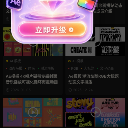
AE动态海报封面模板 10个图
Ae模板 潮流时尚涂鸦拼贴动态
文展示创意大标题动画
海报音乐节乐队成员介绍
2026-01-10
2026-01-09
AE模板
AE模板
动态海报
时尚
潮流模板
RGB
大标题
文字动画
AE模板 4K唱片磁带专辑封面
Ae模板 潮流炫酷RGB大标题
音乐播放可视化循环海报动画
动态文字排版
2026-01-05
2025-12-24