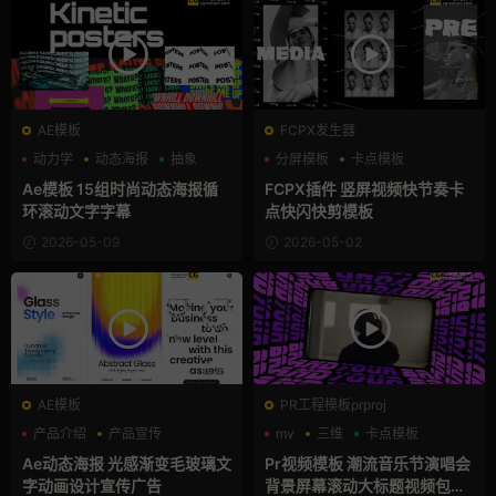
AE模板
FCPX发生器
动力学
动态海报
抽象
分屏模板
卡点模板
快剪模板
Ae模板 15组时尚动态海报循
FCPX插件 竖屏视频快节奏卡
环滚动文字字幕
点快闪快剪模板
2026-05-09
2026-05-02
AE模板
PR工程模板prproj
产品介绍
产品宣传
mv
三维
卡点模板
产品展示
Ae动态海报 光感渐变毛玻璃文
Pr视频模板 潮流音乐节演唱会
字动画设计宣传广告
背景屏幕滚动大标题视频包装