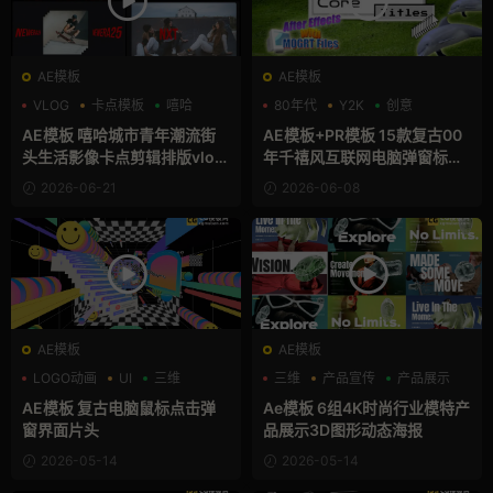
AE模板
AE模板
VLOG
卡点模板
嘻哈
80年代
Y2K
创意
AE模板 嘻哈城市青年潮流街
AE模板+PR模板 15款复古00
头生活影像卡点剪辑排版vlog
年千禧风互联网电脑弹窗标题
视频宣传片
贴图动画
2026-06-21
2026-06-08
AE模板
AE模板
LOGO动画
UI
三维
三维
产品宣传
产品展示
AE模板 复古电脑鼠标点击弹
Ae模板 6组4K时尚行业模特产
窗界面片头
品展示3D图形动态海报
2026-05-14
2026-05-14