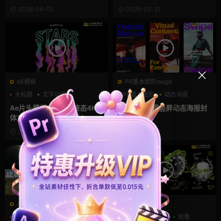
框pr模板
2026-04-15
2026-02-21
AE模板
PR基本图形mogrt
大标题
文字动画
PR基本图形
动态海报
文字特效
噪点
Ae片头模板 6个酸性液态4K流
Pr模板 4款横竖屏动态海报封
体文字特效ae标题模板
面设计
2026-01-27
2026-01-20
AE模板
AE模板
创意
动态海报
大标题
像素
动态海报
抠像