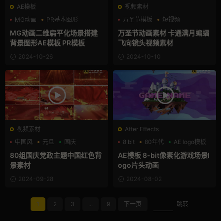
AE模板
视频素材
MG动画
PR基本图形
万圣节模板
短视频
卡通模板
视频素材
MG动画二维扁平化场景搭建
万圣节动画素材 卡通满月蝙蝠
背景图形AE模板 PR模板
飞向镜头视频素材
2024-10-26
2024-10-10
视频素材
After Effects
中国风
元旦
国庆
8 bit
80年代
AE logo模板
80组国庆党政主题中国红色背
AE模板 8-bit像素化游戏场景l
景素材
ogo片头动画
2024-09-28
2024-08-02
1
2
3
...
9
下一页
跳转