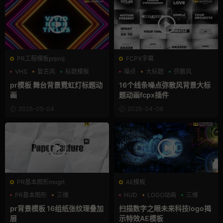
PR工程模板prproj
FCPX字幕
VHS
复古风
标题模板
噪点
大标题
弥散风
pr模板 舞台背景霓虹灯标题动
16个线条噪点弥散风背景大标
画
题动画fcpx插件
2025-05-04
2025-04-06
PR基本图形mogrt
AE模板
PR基本图形
三维
HUD
LOGO动画
三维
叠加素材
pr背景模板 16组纸张纹理叠加
扫描数字之眼未来科技logo揭
层
示特效AE模板