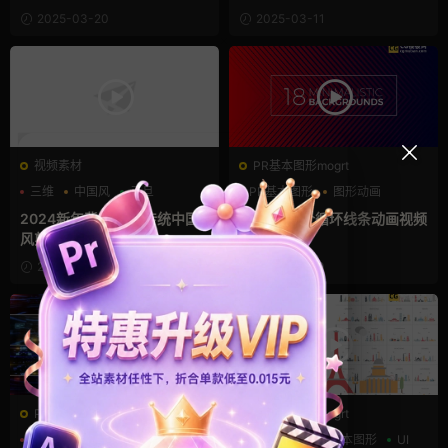
2025-03-20
2025-03-11
视频素材
PR基本图形mogrt
三维
中国风
元旦
PR基本图形
图形动画
游戏风
2024新年背景素材 传统中国
Pr转场 18个循环线条动画视频
风剪纸春节视频素材
过渡mogrt
2025-01-19
2025-01-19
PR基本图形mogrt
PR基本图形mogrt
HUD
三维
代码
MG动画
PR基本图形
UI