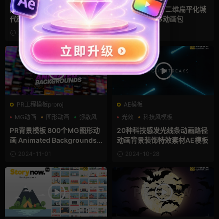
pr背景素材 14个数字化高科技
AE模板 PR模板 二维扁平化城
代码数据动态背景
市建筑图形MG动画包
2024-11-17
2024-11-08
PR工程模板prproj
AE模板
MG动画
图形动画
弥散风
光效
科技风模板
视频背景
PR背景模板 800个MG图形动
20种科技感发光线条动画路径
画 Animated Backgrounds
动画背景装饰特效素材AE模板
Pack
2024-11-01
2024-10-28