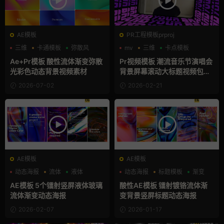
AE模板
PR工程模板prproj
三维
卡通模板
弥散风
mv
三维
卡点模板
Ae+Pr模板 酸性流体渐变弥散
Pr视频模板 潮流音乐节演唱会
光彩色动态背景视频素材
背景屏幕滚动大标题视频包装
框pr模板
2026-07-02
2026-02-21
AE模板
AE模板
动态海报
流体
液体
动态海报
标题模板
渐变
AE模板 5个镭射竖屏液体玻璃
酸性AE模板 镭射镀铬流体渐
流体渐变动态海报
变背景竖屏标题动态海报
2026-02-07
2026-01-17