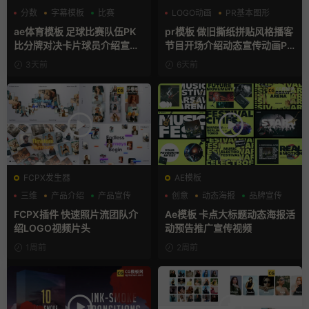
分数
字幕模板
比赛
LOGO动画
PR基本图形
复古风
ae体育模板 足球比赛队伍PK
pr模板 做旧撕纸拼贴风格播客
比分牌对决卡片球员介绍宣传
节目开场介绍动态宣传动画PR
视频AE模板
模版
3天前
6天前
FCPX发生器
AE模板
三维
产品介绍
产品宣传
创意
动态海报
品牌宣传
FCPX插件 快速照片流团队介
Ae模板 卡点大标题动态海报活
绍LOGO视频片头
动预告推广宣传视频
1周前
2周前