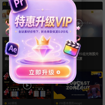
猜你喜欢
AE模板
FCPX转场
LOGO动画
三维
幻灯片
光效
复古风
支持Intel+M芯片
ae相册模板 多场景照片墙堆叠
FCPX转场插件 15组光效胶片
画廊幻灯片宣传视频
划痕复古视频过渡
16小时前
2天前
AE模板
PR基本图形mogrt