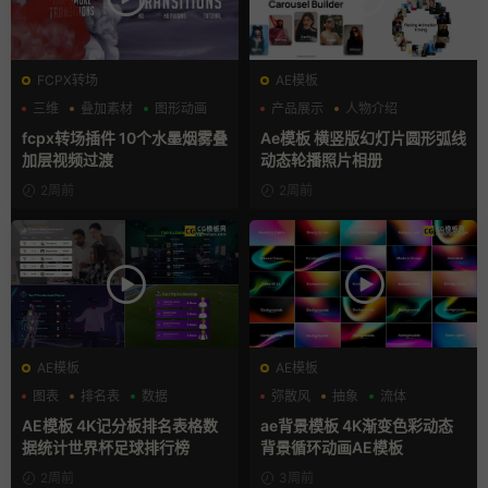
FCPX转场
AE模板
三维
叠加素材
图形动画
产品展示
人物介绍
团队介绍
fcpx转场插件 10个水墨烟雾叠
Ae模板 横竖版幻灯片圆形弧线
加层视频过渡
动态轮播照片相册
2周前
2周前
AE模板
AE模板
图表
排名表
数据
弥散风
抽象
流体
AE模板 4K记分板排名表格数
ae背景模板 4K渐变色彩动态
据统计世界杯足球排行榜
背景循环动画AE模板
2周前
3周前