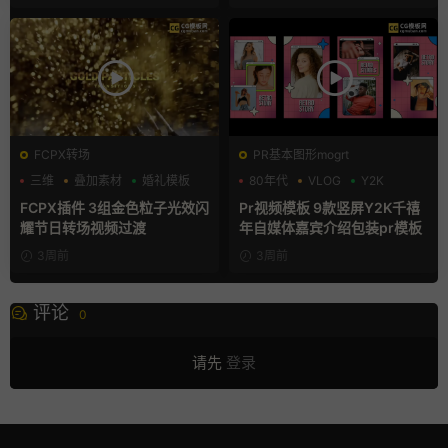
FCPX转场
PR基本图形mogrt
三维
叠加素材
婚礼模板
80年代
VLOG
Y2K
FCPX插件 3组金色粒子光效闪
Pr视频模板 9款竖屏Y2K千禧
耀节日转场视频过渡
年自媒体嘉宾介绍包装pr模板
3周前
3周前
评论
0
请先
登录