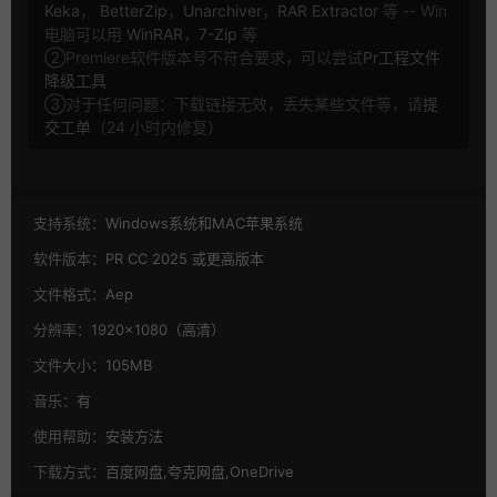
Keka
，
BetterZip
，
Unarchiver
，
RAR Extractor
等 -- Win
电脑可以用
WinRAR
，
7-Zip
等
②Premiere软件版本号不符合要求，可以尝试
Pr工程文件
降级工具
③对于任何问题：下载链接无效，丢失某些文件等，请
提
交工单
（24 小时内修复）
支持系统：
Windows系统和MAC苹果系统
软件版本：
PR CC 2025 或更高版本
文件格式：
Aep
分辨率：
1920×1080（高清）
文件大小：
105MB
音乐：
有
使用帮助：
安装方法
下载方式：
百度网盘,夸克网盘,OneDrive