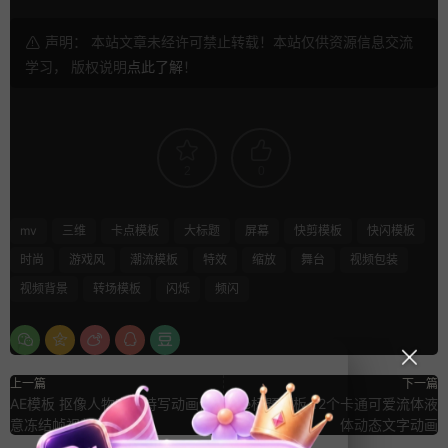
声明： 本站文章未经许可禁止转载！本站仅供资源信息交流
学习， 版权说明
点此了解
！
2
0
mv
三维
卡点模板
大标题
屏幕
快剪模板
快闪模板
时尚
游戏风
潮流模板
特效
缩放
舞台
视频包装
视频背景
转场模板
闪烁
频闪
上一篇
下一篇
AE模板 抠像人物定格特写动画创
ae标题模板 12个卡通可爱流体液
意冻结帧视频包装
体动态文字动画