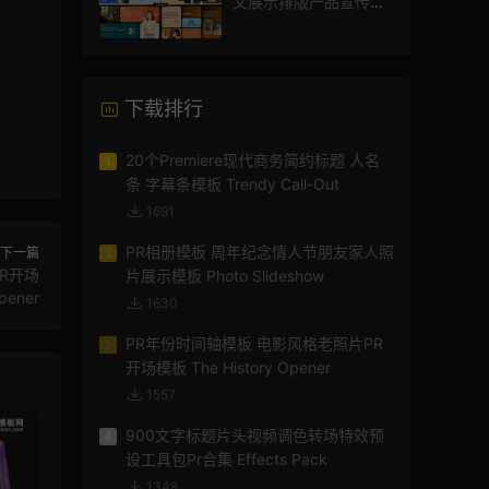
文展示排版产品宣传视
频
下载排行
20个Premiere现代商务简约标题 人名
1
条 字幕条模板 Trendy Call-Out
1691
PR相册模板 周年纪念情人节朋友家人照
下一篇
2
R开场
片展示模板 Photo Slideshow
pener
1630
PR年份时间轴模板 电影风格老照片PR
3
开场模板 The History Opener
1557
900文字标题片头视频调色转场特效预
4
设工具包Pr合集 Effects Pack
1348