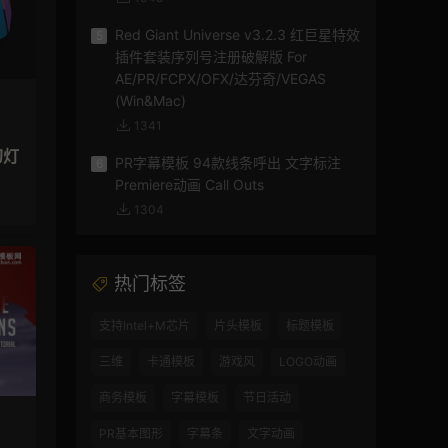
Red Giant Universe v3.2.3 红巨星特效
5
插件套装序列号注册破解版 For
AE/PR/FCPX/OFX/达芬奇/VEGAS
(Win&Mac)
1341
幻灯
PR字幕模板 94款线条呼出 文字标注
6
Premiere动画 Call Outs
1304
热门标签
支持Intel+M芯片
片头模板
标题模板
三维
卡通模板
游戏风
LOGO动画
商务模板
字幕模板
节日活动
PR基本图形
字幕条
文字动画