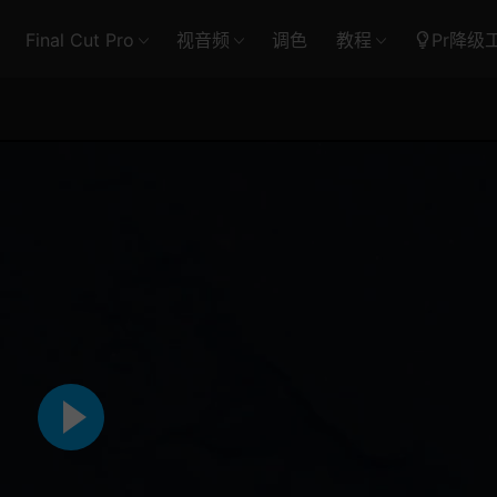
Final Cut Pro
视音频
调色
教程
Pr降级