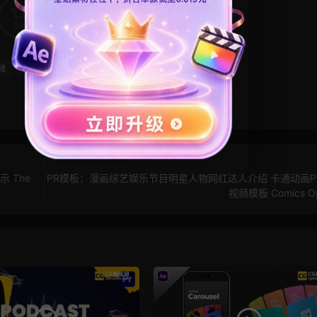
58
0
轴
烟雾
照片展示
电影风模板
 The
PR模板：漫画综艺娱乐节目明星人物网红达人介绍 卡通动画P
视频模板 Comics O