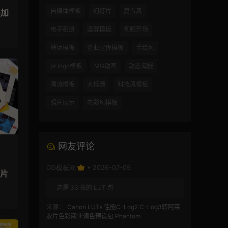
自媒体模板
幻灯片
复古风
叠加
电子相册
竖屏模板
视频开场
转场模板
企业宣传模板
手绘风
pr logo模板
MG动画
动态海报
潮流模板
大标题
科技风模板
照片展示
电影风模板
网友评论
CG模板网
• 2026-07-05
灯片
这是 33 格的 LUT 包
来源：
Canon LUTs 佳能C-Log2 C-Log3转阿莱
胶片色彩商业调色预设包 Phantom