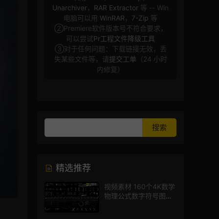
Unarchiver
，
RAR Extractor
等 -- Win
电脑可以用
WinRAR
，
7-Zip
等
②Premiere软件版本号不符合要求，
可以尝试
Pr工程文件降级工具
③对于任何问题：下载链接无效，丢
失某些文件等，请
提交工单
（24 小时
内修复）
精选推荐
视频素材 160个4K数学
物理公式数字符号图标
mg图形动画