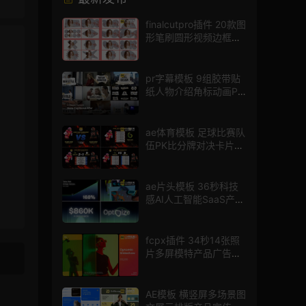
finalcutpro插件 20款图
形笔刷圆形视频边框遮
罩fcpx片头插件
pr字幕模板 9组胶带贴
纸人物介绍角标动画PR
模版
ae体育模板 足球比赛队
伍PK比分牌对决卡片球
员介绍宣传视频AE模板
ae片头模板 36秒科技
感AI人工智能SaaS产品
图文数据展示宣传视频
AE模板
fcpx插件 34秒14张照
片多屏模特产品广告宣
传视频相册
AE模板 横竖屏多场景图