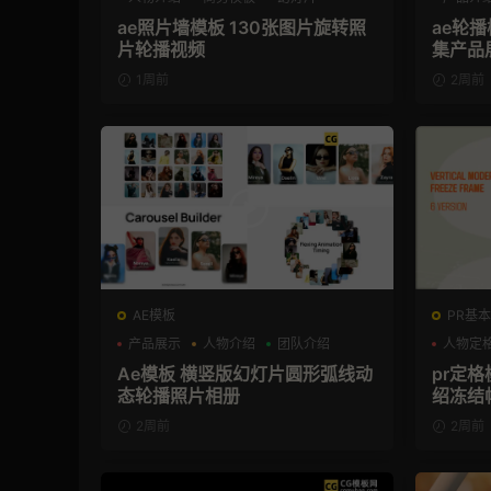
ae照片墙模板 130张图片旋转照
ae轮
片轮播视频
集产品
1周前
2周前
AE模板
PR基本
产品展示
人物介绍
团队介绍
人物定
Ae模板 横竖版幻灯片圆形弧线动
pr定
态轮播照片相册
绍冻结
2周前
2周前