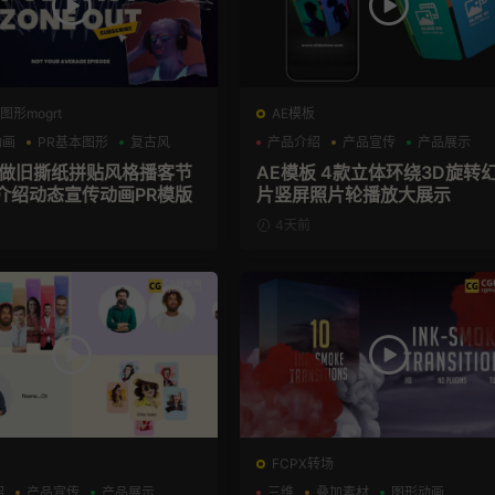
图形mogrt
AE模板
动画
PR基本图形
复古风
产品介绍
产品宣传
产品展示
板 做旧撕纸拼贴风格播客节
AE模板 4款立体环绕3D旋转
介绍动态宣传动画PR模版
片竖屏照片轮播放大展示
4天前
FCPX转场
绍
产品宣传
产品展示
三维
叠加素材
图形动画