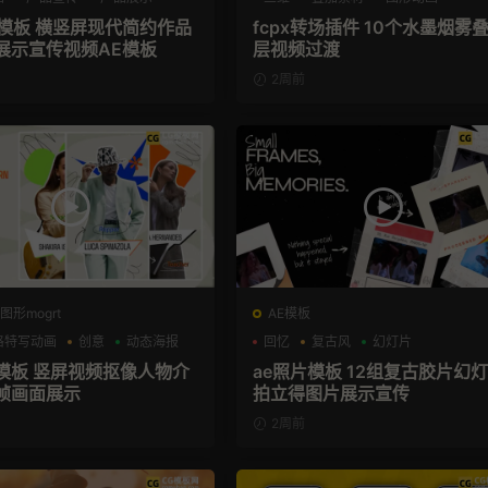
播模板 横竖屏现代简约作品
fcpx转场插件 10个水墨烟雾
展示宣传视频AE模板
层视频过渡
2周前
图形mogrt
AE模板
格特写动画
创意
动态海报
回忆
复古风
幻灯片
格模板 竖屏视频抠像人物介
ae照片模板 12组复古胶片幻
帧画面展示
拍立得图片展示宣传
2周前