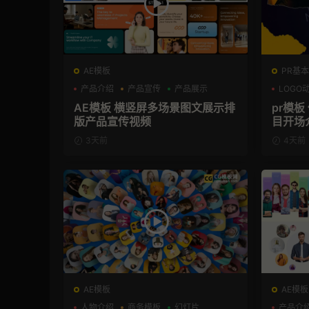
AE模板
PR基本
产品介绍
产品宣传
产品展示
LOGO
AE模板 横竖屏多场景图文展示排
pr模
版产品宣传视频
目开场
3天前
4天前
AE模板
AE模板
人物介绍
商务模板
幻灯片
产品介