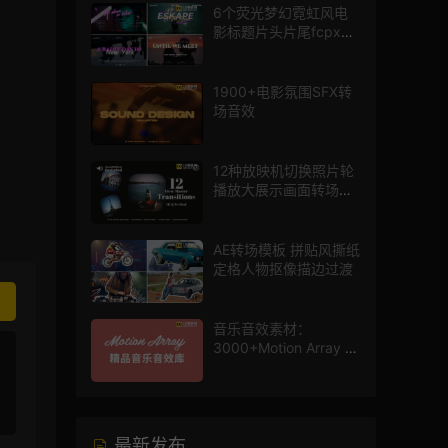
6个荧光梦幻霓虹风电
影标题片头片尾fcpx插
件
1900+电影氛围SFX转
场音效
12种放映机切换照片轮
播放大展示画面转场动
画AE模板
AE转场模板 拼贴风撕纸
定格人物抠像描边过渡
音乐音效素材：
3000+Motion Array 影
片配乐音效素材库
最新发布