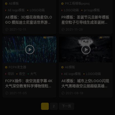
AE模板
PR工程模板prproj
AE logo模板
LOGO动画
LOGO动画
pr logo模板
三维
元旦
AE模板：3D烟花夜晚星空LO
PR模板：圣诞节元旦新年模板
GO 模拟迪士尼童话世界游乐
星空粒子引导线生成圣诞树视
园城堡视频开场片头模板 Fair
频模板 Christmas Wishes L
2021-12-11
2021-11-29
y Tale World
ogo Reveal
FCPX发生器
AE模板
培训
夜空
大气
AE logo模板
LOGO动画
三维
FCPX插件：夜空流星字幕 4K
AE模板：城市上空LOGO闪现
大气深空教育科学博物馆粒子
大气黑暗夜空云层超级英雄出
文字动画fcpx插件 Starfall Op
场发光徽标 Super Hero Logo
2021-11-05
2021-08-18
ening Titles
Reveal
1
2
下一页