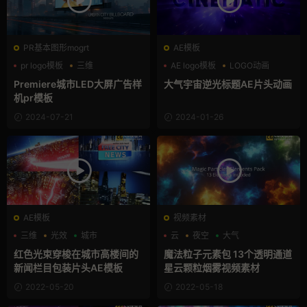
PR基本图形mogrt
AE模板
pr logo模板
三维
AE logo模板
LOGO动画
商业模板
三维
Premiere城市LED大屏广告样
大气宇宙逆光标题AE片头动画
机pr模板
2024-07-21
2024-01-26
AE模板
视频素材
三维
光效
城市
云
夜空
大气
红色光束穿梭在城市高楼间的
魔法粒子元素包 13个透明通道
新闻栏目包装片头AE模板
星云颗粒烟雾视频素材
2022-05-20
2022-05-18