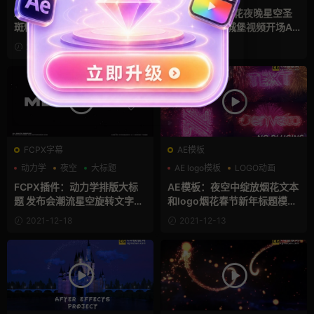
AE模板：星空夜晚烟花梦幻光
AE模板：3D烟花夜晚星空圣
斑粒子虚化背景浪漫视频片头
诞模拟迪士尼城堡视频开场AE
标题AE模板 Bokeh Christma
模板 Christmas Castle
2021-12-28
2021-12-19
s Message
FCPX字幕
AE模板
动力学
夜空
大标题
AE logo模板
LOGO动画
中国风
FCPX插件：动力学排版大标
AE模板：夜空中绽放烟花文本
题 发布会潮流星空旋转文字动
和logo烟花春节新年标题模板
画fcpx插件 Kinetic Typogra
Text & Logo Fireworks
2021-12-18
2021-12-13
phy Titles V10