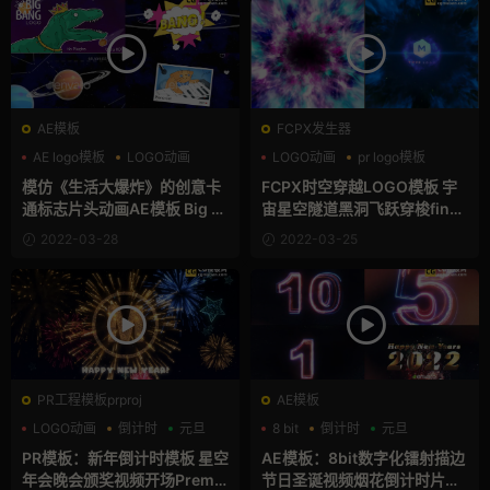
AE模板
FCPX发生器
AE logo模板
LOGO动画
LOGO动画
pr logo模板
儿童
夜空
模仿《生活大爆炸》的创意卡
FCPX时空穿越LOGO模板 宇
通标志片头动画AE模板 Big B
宙星空隧道黑洞飞跃穿梭final
ang Logo
cutpro插件 Space Hole Log
2022-03-28
2022-03-25
o
PR工程模板prproj
AE模板
LOGO动画
倒计时
元旦
8 bit
倒计时
元旦
PR模板：新年倒计时模板 星空
AE模板：8bit数字化镭射描边
年会晚会颁奖视频开场Premie
节日圣诞视频烟花倒计时片头