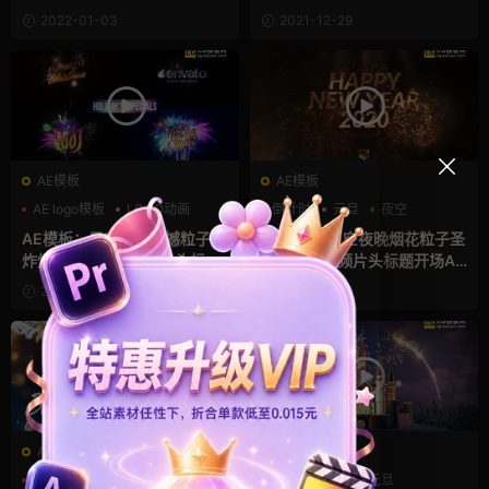
re片头模板 New Year Count
AE模板 New Year Countdow
2022-01-03
2021-12-29
down
n
AE模板
AE模板
AE logo模板
LOGO动画
倒计时
元旦
夜空
元旦
AE模板：星空夜晚震撼粒子爆
AE模板：星空夜晚烟花粒子圣
炸烟雾烟火烟花视频片头标题
诞倒计时视频片头标题开场AE
开场AE模板 Fireworks & Exp
模板 New Year's Eve Elegant
2021-12-29
2021-12-29
losion Logo
Countdown
AE模板
AE模板
圣诞模板
夜空
奢华
三维
儿童
元旦