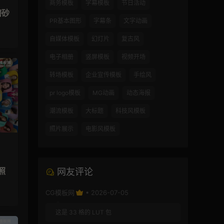
商务模板
字幕模板
节日活动
磨砂
PR基本图形
字幕条
文字动画
自媒体模板
幻灯片
复古风
电子相册
竖屏模板
视频开场
转场模板
企业宣传模板
手绘风
pr logo模板
MG动画
动态海报
潮流模板
大标题
科技风模板
照片展示
电影风模板
照
网友评论
CG模板网
• 2026-07-05
这是 33 格的 LUT 包