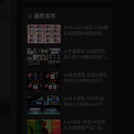
最新发布
finalcutpro插件 20款图
形笔刷圆形视频边框遮
罩fcpx片头插件
pr字幕模板 9组胶带贴
纸人物介绍角标动画PR
模版
ae体育模板 足球比赛队
伍PK比分牌对决卡片球
员介绍宣传视频AE模板
ae片头模板 36秒科技
感AI人工智能SaaS产品
图文数据展示宣传视频
AE模板
fcpx插件 34秒14张照
片多屏模特产品广告宣
传视频相册