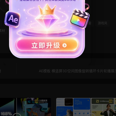
1
0
图表
屏幕
弥散风
弹窗
数据
未来
浮窗
游戏风
素材
透明通道
册
AE模板 横竖屏3D空间图像旋转循环卡片轮播展