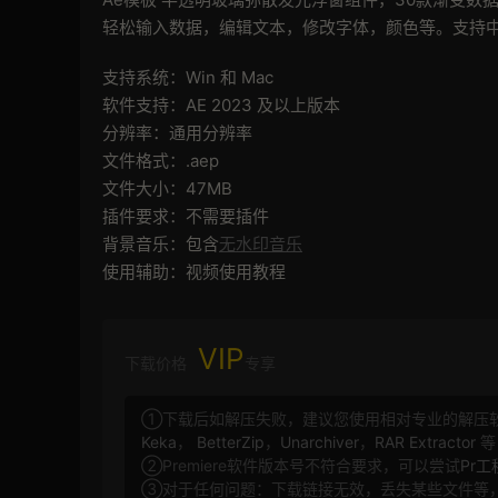
轻松输入数据，编辑文本，修改字体，颜色等。支持
支持系统：Win 和 Mac
软件支持：AE 2023 及以上版本
分辨率：通用分辨率
文件格式：.aep
文件大小：47MB
插件要求：不需要插件
背景音乐：包含
无水印音乐
使用辅助：视频使用教程
VIP
下载价格
专享
①下载后如解压失败，建议您使用相对专业的解压
Keka
，
BetterZip
，
Unarchiver
，
RAR Extractor
等
②Premiere软件版本号不符合要求，可以尝试
Pr
③对于任何问题：下载链接无效，丢失某些文件等