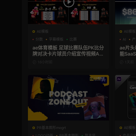
AE模板
AE模板
分数
字幕模板
比赛
AI
产
ae体育模板 足球比赛队伍PK比分
ae片头模板 36秒科
牌对决卡片球员介绍宣传视频AE
能Sa
模板
频AE
16小时前
1天前
PR基本图形mogrt
AE模板
LOGO动画
PR基本图形
复古风
产品介