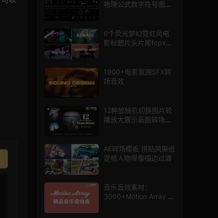
物理公式数字符号图标
mg图形动画
6个荧光梦幻霓虹风电
影标题片头片尾fcpx插
件
1900+电影氛围SFX转
场音效
12种放映机切换照片轮
播放大展示画面转场动
画AE模板
AE转场模板 拼贴风撕纸
定格人物抠像描边过渡
音乐音效素材：
3000+Motion Array 影
片配乐音效素材库