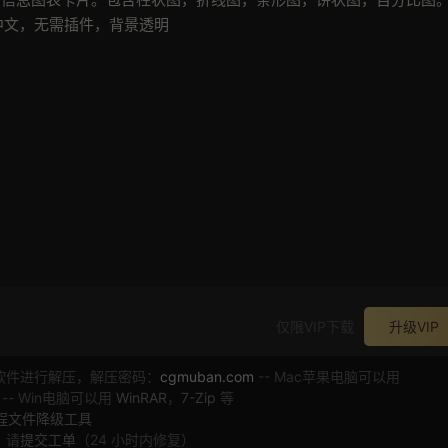
中文，无需插件，背景透明
仅限VIP下载
升级VIP
软件进行解压，解压密码：
cgmuban.com
-- Mac苹果电脑可以用
 -- Win电脑可以用
WinRAR
，
7-Zip
等
工程文件降级工具
，请
提交工单
（24 小时内修复）