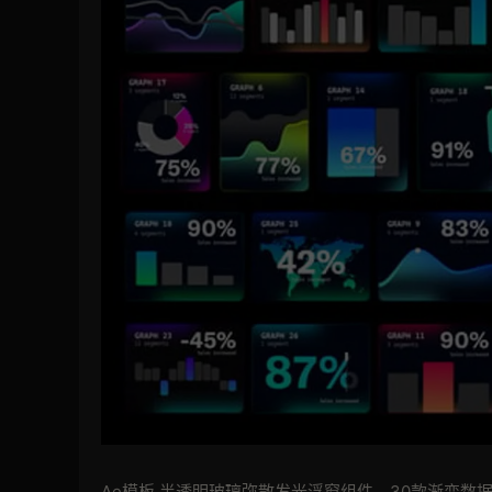
Ae模板 半透明玻璃弥散发光浮窗组件，30款渐变