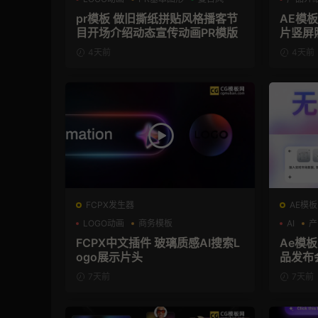
pr模板 做旧撕纸拼贴风格播客节
AE模
目开场介绍动态宣传动画PR模版
片竖屏
4天前
4天前
FCPX发生器
AE模板
LOGO动画
商务模板
AI
产
支持Intel+M芯片
FCPX中文插件 玻璃质感AI搜索L
Ae模板
ogo展示片头
品发布
7天前
7天前