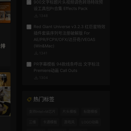
900文字标题片头视频调色转场特效预
4
设工具包Pr合集 Effects Pack
1348
Red Giant Universe v3.2.3 红巨星特效
5
插件套装序列号注册破解版 For
AE/PR/FCPX/OFX/达芬奇/VEGAS
示排
(Win&Mac)
1341
PR字幕模板 94款线条呼出 文字标注
6
Premiere动画 Call Outs
1304
热门标签
支持Intel+M芯片
片头模板
标题模板
三维
卡通模板
游戏风
LOGO动画