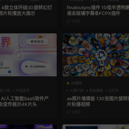
板 4款立体环绕3D旋转幻灯
finalcutpro插件 10组半透明
照片轮播放大展示
液态玻璃字幕条FCPX插件
6天前
AE模板
品介绍
产品宣传
人物介绍
商务模板
幻灯片
 AI人工智能SaaS软件产
ae照片墙模板 130张图片旋转
会宣传展示4K片头
片轮播视频
1周前