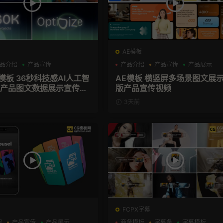
AE模板
品介绍
产品宣传
产品介绍
产品宣传
产品展示
技感AI人工智
AE模板 横竖屏多场景图文展
aS产品图文数据展示宣传视
版产品宣传视频
模板
3天前
FCPX字幕
绍
产品宣传
产品展示
商务模板
字幕条
字幕模板