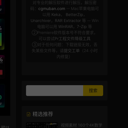
对专业的解压软件进行解压，解压密
码：
cgmuban.com
-- Mac苹果电脑可
以用
Keka
，
BetterZip
，
Unarchiver
，
RAR Extractor
等 -- Win
电脑可以用
WinRAR
，
7-Zip
等
②Premiere软件版本号不符合要求，
可以尝试
Pr工程文件降级工具
③对于任何问题：下载链接无效，丢
失某些文件等，请
提交工单
（24 小时
内修复）
精选推荐
视频素材 160个4K数学
。可以