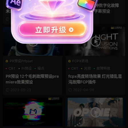
PR动态标题 8个故障网格科技
PR文字特效 16种数字化故障
未来文本动画premiere模板
噪点premiere字幕预设
2023-08-13
2023-06-19
PR预设Prfpset
FCPX转场
CRT
Pr预设
噪点
CRT
光效
故障特效
PR预设 12个毛刺故障预设pre
fcpx亮度转场效果 灯光错乱混
miere效果预设
沌故障FCP插件
2023-05-23
2023-04-09