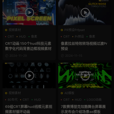
视频素材
PR预设Prfpset
CRT
HUD
像素
CRT
Pr预设
像素
CRT动画 150个hud科技元素
像素拉丝特效转场视频过渡Pr
数字化代码背景边框视频素材
预设
2024-11-29
2024-11-15
视频素材
AE模板
80年代
CRT
HUD
CRT
HUD
LOGO动画
69组CRT屏幕hud线框元素视
7款赛博朋克炫酷舞台屏幕展
频素材循环动画
示发布会介绍场景ae模板