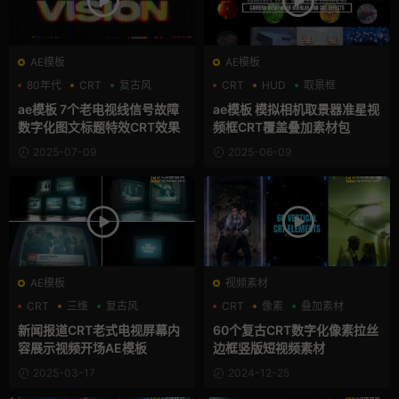
AE模板
AE模板
80年代
CRT
复古风
CRT
HUD
取景框
ae模板 7个老电视线信号故障
ae模板 模拟相机取景器准星视
数字化图文标题特效CRT效果
频框CRT覆盖叠加素材包
2025-07-09
2025-06-09
AE模板
视频素材
CRT
三维
复古风
CRT
像素
叠加素材
新闻报道CRT老式电视屏幕内
60个复古CRT数字化像素拉丝
容展示视频开场AE模板
边框竖版短视频素材
2025-03-17
2024-12-25