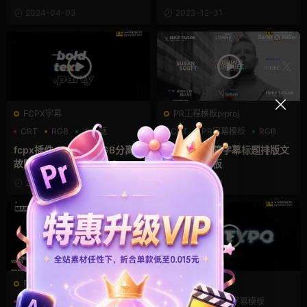
2024-04-03
2023-12-31
FCPX字幕
PR工程模板prproj
CRT
RGB
大标题
CRT
PR字幕模板
RGB
fcpx插件 12个粗体RGB分离
RGB毛刺故障字幕标题排版文
故障闪烁标题
本动画pr模板
2023-09-08
2023-08-21
PR工程模板prproj
PR预设Prfpset
CRT
RGB
故障特效
CRT
噪点
字幕模板