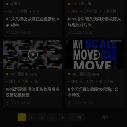
AE模板
FCPX发生器
AE logo模板
CRT
CRT
分屏模板
卡点模板
LOGO动画
AE片头模板 故障扭曲像素化lo
fcpx插件 街头快闪分屏故障大
go动画
标题设计片头
2023-04-08
2023-03-31
PR工程模板prproj
PR工程模板prproj
CRT
创意
噪点
CRT
大标题
文字动画
PR标题动画 潮流街头故障噪点
8个闪烁震动故障大标题pr文
胶带贴纸标题
本特效
2023-03-02
2023-02-20
1
2
3
...
9
下一页
跳转