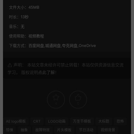
文件大小：
45MB
时长：
13秒
音乐：
无
使用帮助：
视频教程
下载方式：
百度网盘,城通网盘,夸克网盘,OneDrive
声明： 本站文章未经许可禁止转载！本站仅供资源信息交流
学习， 版权说明
点此了解
！
4
0
AE logo模板
CRT
LOGO动画
万圣节模板
大标题
恐怖
惊悚
抽象
故障特效
片头模板
节日活动
视频背景