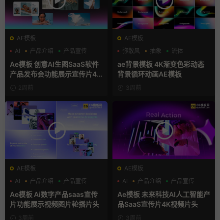
AE模板
AE模板
AI
产品介绍
产品宣传
弥散风
抽象
流体
Ae模板 创意AI生图SaaS软件
ae背景模板 4K渐变色彩动态
产品发布会功能展示宣传片4K
背景循环动画AE模板
片头
2周前
3周前
AE模板
AE模板
AI
产品介绍
产品宣传
AI
产品介绍
产品宣传
Ae模板 Ai数字产品saas宣传
Ae模板 未来科技AI人工智能产
片功能展示视频图片轮播片头
品SaaS宣传片4K视频片头
3周前
3周前