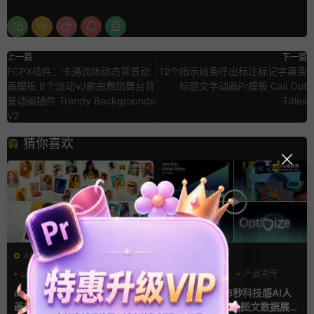
上一篇
下一篇
FCPX插件：卡通流体动态背景动
12个指示线条呼出标注标记字幕条
画模板 8个流动VJ歌曲舞蹈舞台背
标题文字动画Pr模板 Call Out
景动画插件 Trendy Backgrounds
Titles
V2
猜你喜欢
AE模板
AE模板
LOGO动画
三维
幻灯片
AI
产品介绍
产品宣传
ae相册模板 多场景照片墙堆叠
ae片头模板 36秒科技感AI人
画廊幻灯片宣传视频
工智能SaaS产品图文数据展示