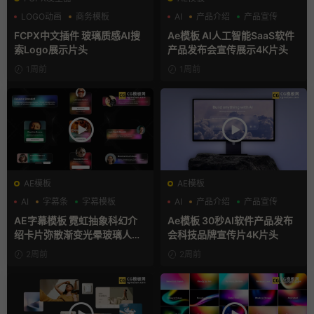
LOGO动画
商务模板
AI
产品介绍
产品宣传
支持Intel+M芯片
FCPX中文插件 玻璃质感AI搜
Ae模板 AI人工智能SaaS软件
索Logo展示片头
产品发布会宣传展示4K片头
1周前
1周前
AE模板
AE模板
AI
字幕条
字幕模板
AI
产品介绍
产品宣传
AE字幕模板 霓虹抽象科幻介
Ae模板 30秒AI软件产品发布
绍卡片弥散渐变光晕玻璃人名
会科技品牌宣传片4K片头
条
2周前
2周前