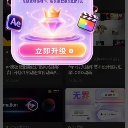
宣传视频AE模板
13小时前
3天前
PR基本图形mogrt
FCPX发生器
LOGO动画
PR基本图形
LOGO动画
支持Intel+M芯片
复古风
汇聚
pr模板 做旧撕纸拼贴风格播客
fcpx片头插件 艺术设计照片汇
节目开场介绍动态宣传动画PR
聚LOGO动画
模版
5天前
6天前
FCPX发生器
AE模板