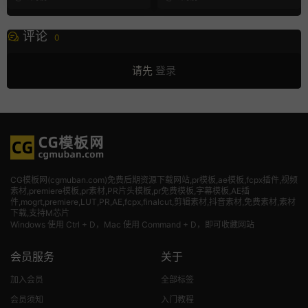
评论
0
请先
登录
CG模板网(cgmuban.com)免费后期资源下载网站,pr模板,ae模板,fcpx插件,视频
素材
,premiere模板,pr素材,PR片头模板,pr免费模板,字幕模板,AE插
件,mogrt,premiere,LUT,PR,AE,fcpx,finalcut,剪辑素材,抖音素材,免费素材,素材
下载,支持M芯片
Windows 使用 Ctrl + D，Mac 使用 Command + D，即可收藏网站
会员服务
关于
加入会员
全部标签
会员须知
入门教程