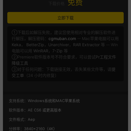
免费
下载价格
立即下载
①下载后如解压失败，建议您使用相对专业的解压软件进
行解压，解压密码：
cgmuban.com
-- Mac苹果电脑可以用
Keka
，
BetterZip
，
Unarchiver
，
RAR Extractor
等 -- Win
电脑可以用
WinRAR
，
7-Zip
等
②Premiere软件版本号不符合要求，可以尝试
Pr工程文件
降级工具
③对于任何问题：下载链接无效，丢失某些文件等，请
提
交工单
（24 小时内修复）
支持系统：
Windows系统和MAC苹果系统
软件版本：
AE CS6 或更高版本
文件格式：
Aep
分辨率：
3840×2160（4K）