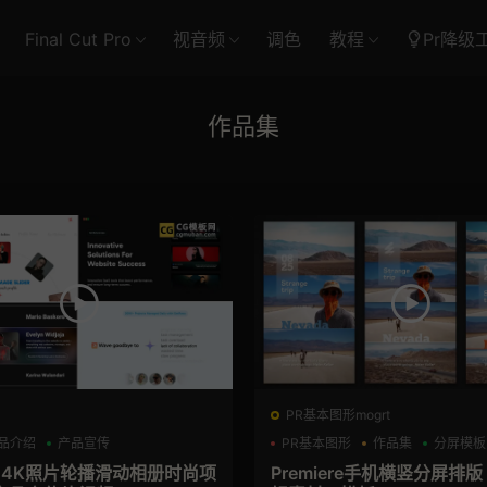
Final Cut Pro
视音频
调色
教程
Pr降级
作品集
PR基本图形mogrt
品介绍
产品宣传
PR基本图形
作品集
分屏模板
板 4K照片轮播滑动相册时尚项
Premiere手机横竖分屏排版