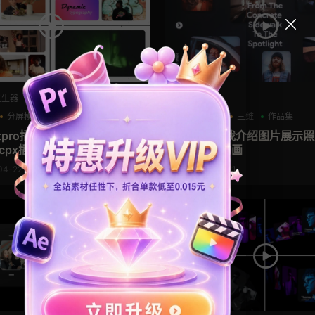
发生器
AE模板
分屏模板
品牌宣传
LOGO动画
三维
作品集
lcutpro插件 时尚活动快剪作品
ae模板 自我介绍图片展示
cpx插件
品集片头动画
04-22
2026-04-21