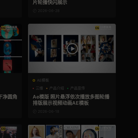
片轮播快闪展示
2026-06-28
AE模板
三维
产品介绍
产品宣传
干净圆角
Ae模版 照片悬浮依次播放多图轮播
排版展示视频动画AE模板
2026-06-18