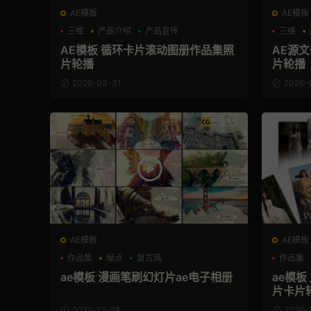
AE模板
AE模板
三维
产品介绍
产品宣传
三维
AE模板 循环卡片滚动图册作品集照
AE源
片轮播
片轮播
2026-03-31
2026-
AE模板
AE模板
作品集
噪点
复古风
作品集
ae模板 漫画笔刷幻灯片ae电子相册
ae模
片卡片
2025-12-08
2025-