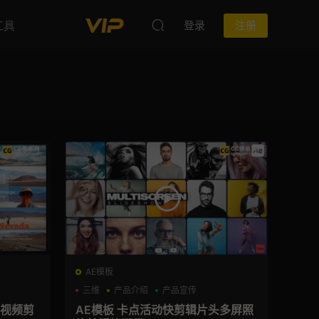
工具
登录
注册
AE模板
三维
产品介绍
产品宣传
 视频剪
AE模板 卡点活动快剪辑片头多屏照