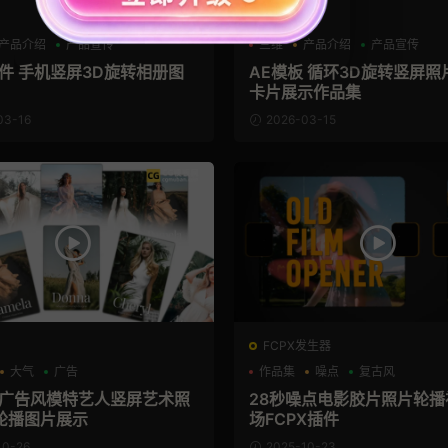
AE模板
产品介绍
产品宣传
三维
产品介绍
产品宣传
文件 手机竖屏3D旋转相册图
AE模板 循环3D旋转竖屏照
卡片展示作品集
03-16
2026-03-15
FCPX发生器
大气
广告
作品集
噪点
复古风
板 广告风模特艺人竖屏艺术照
28秒噪点电影胶片照片轮播
轮播图片展示
场FCPX插件
10-26
2025-10-23