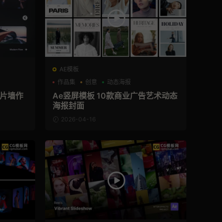
AE模板
作品集
创意
动态海报
照片墙作
Ae竖屏模板 10款商业广告艺术动态
海报封面
2026-04-16