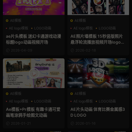
AE模板
AE模板
AE logo模板
LOGO动画
AE logo模板
LOGO动画
卡通形象
三维
ae片头模板 迷幻卡通游戏动漫
AE照片墙模板 15秒竖版照片
标题logo动画视频开场
悬浮轮流播放视频开场logo动
画
2026-04-09
2026-02-18
AE模板
AE模板
AE logo模板
LOGO动画
AE logo模板
LOGO动画
PR基本图形
三维
Ae模板+Pr模板 有趣卡通可爱
AE片头动画 体育比赛金属感3
画笔涂鸦手绘图文动画
D LOGO
2026-01-21
2026-01-16