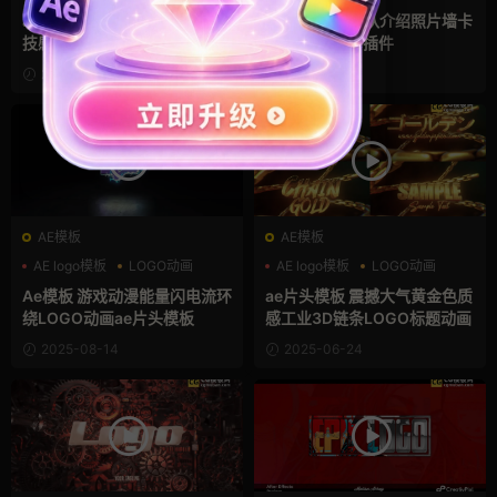
企业宣传模板
三维
ae模板 企业宣传动态LOGO科
ae模板 企业团队介绍照片墙卡
技感粒子星空穿越标题动画视
点视频片头Ae插件
频片头
2025-09-30
2025-09-27
AE模板
AE模板
AE logo模板
LOGO动画
AE logo模板
LOGO动画
动漫
三维
Ae模板 游戏动漫能量闪电流环
ae片头模板 震撼大气黄金色质
绕LOGO动画ae片头模板
感工业3D链条LOGO标题动画
2025-08-14
2025-06-24