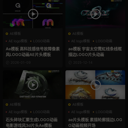
AE模板
AE模板
AE logo模板
LOGO动画
AE logo模板
LOGO动画
像素
三维
Ae模板 高科技感信号故障像素
ae模板 宇宙太空霓虹线条线框
风LOGO动画AE片头模板
描边LOGO片头动画
2026-01-09
2025-12-14
AE模板
AE模板
AE logo模板
LOGO动画
AE logo模板
LOGO动画
三维
三维
石头碎块汇聚生成LOGO动画
ae片头模板 素描轮廓描边LOG
电影游戏风3d片头Ae模板
O动画视频开场