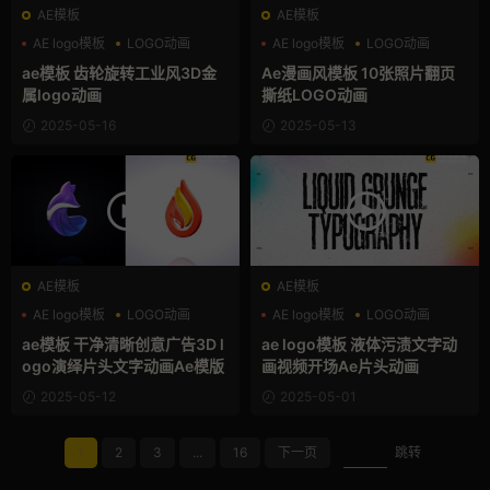
AE模板
AE模板
AE logo模板
LOGO动画
AE logo模板
LOGO动画
三维
动漫
ae模板 齿轮旋转工业风3D金
Ae漫画风模板 10张照片翻页
属logo动画
撕纸LOGO动画
2025-05-16
2025-05-13
AE模板
AE模板
AE logo模板
LOGO动画
AE logo模板
LOGO动画
三维
创意
ae模板 干净清晰创意广告3D l
ae logo模板 液体污渍文字动
ogo演绎片头文字动画Ae模版
画视频开场Ae片头动画
2025-05-12
2025-05-01
1
2
3
...
16
下一页
跳转