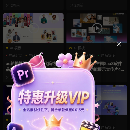
2周前
2周前
AE模板
AE模板
产品介绍
产品宣传
AI
产品介绍
产品宣传
产品展示
ae轮播模板 横竖屏现代简约作
Ae模板 创意AI生图SaaS软件
品集产品展示宣传视频AE模板
产品发布会功能展示宣传片4K
片头
2周前
2周前
PR基本图形mogrt
AE模板
AI
PR基本图形
产品宣传
AI
产品介绍
产品宣传