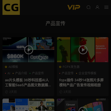
产品宣传
AE模板
FCPX发生器
AI
产品介绍
产品宣传
产品宣传
企业宣传模板
分屏模板
ae片头模板 36秒科技感AI人
fcpx插件 34秒14张照片多屏
工智能SaaS产品图文数据展示
模特产品广告宣传视频相册
宣传视频AE模板
2天前
2天前