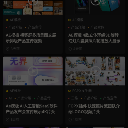
AE模板
AE模板
产品介绍
产品宣传
产品介绍
产品宣传
产品展示
产品展示
AE模板 横竖屏多场景图文展
AE模板 4款立体环绕3D旋转
示排版产品宣传视频
幻灯片竖屏照片轮播放大展示
3天前
4天前
AE模板
FCPX发生器
AI
产品介绍
产品宣传
三维
产品介绍
产品宣传
Ae模板 AI人工智能SaaS软件
FCPX插件 快速照片流团队介
产品发布会宣传展示4K片头
绍LOGO视频片头
1周前
1周前