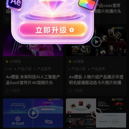
pr模板下载 UI动效Ai产品展示
Ae模板 Ai数字产品saas宣传
动画搜索栏输入框
片功能展示视频图片轮播片头
2周前
2周前
AE模板
AE模板
AI
产品介绍
产品宣传
产品介绍
产品宣传
产品展示
Ae模板 未来科技AI人工智能产
Ae模板 人物介绍产品展示半透
品SaaS宣传片4K视频片头
明毛玻璃框动态卡片照片轮播
3周前
3周前