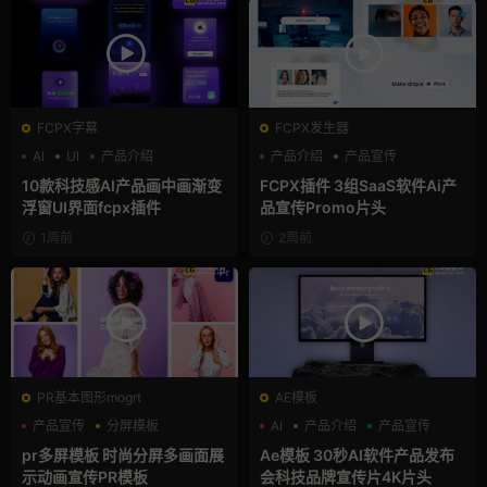
FCPX字幕
FCPX发生器
AI
UI
产品介绍
产品介绍
产品宣传
产品展示
10款科技感AI产品画中画渐变
FCPX插件 3组SaaS软件Ai产
浮窗UI界面fcpx插件
品宣传Promo片头
1周前
2周前
PR基本图形mogrt
AE模板
产品宣传
分屏模板
AI
产品介绍
产品宣传
品牌宣传
pr多屏模板 时尚分屏多画面展
Ae模板 30秒AI软件产品发布
示动画宣传PR模板
会科技品牌宣传片4K片头