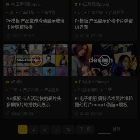
PR工程模板prproj
PR工程模板prproj
UI
产品介绍
产品宣传
UI
产品介绍
产品宣传
Pr模板 产品宣传滑动展示玻璃
Pr模板 产品展示价格卡片弹窗
卡片弹窗轮播
UI界面
2026-07-08
2026-07-05
AE模板
PR基本图形mogrt
三维
产品介绍
产品宣传
PR基本图形
三维
产品介绍
AE模板 卡点活动快剪辑片头
Pr电子相册 模特艺术照片墙轮
多屏照片轮播快闪展示
播幻灯片mogrt动画pr模板
2026-06-28
2026-06-26
1
2
3
...
13
下一页
跳转