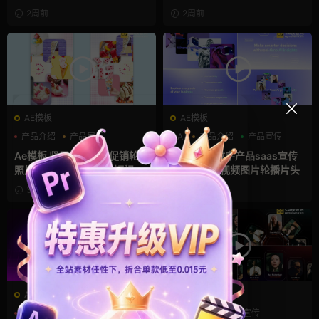
片头
2周前
2周前
AE模板
AE模板
产品介绍
产品展示
AI
产品介绍
产品宣传
卡通模板
Ae模板 竖屏产品展示促销轮播
Ae模板 Ai数字产品saas宣传
照片滑动展示社交媒体短视频
片功能展示视频图片轮播片头
片头
3周前
3周前
AE模板
AE模板
AI
产品介绍
产品宣传
产品介绍
产品宣传