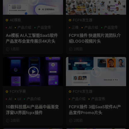
AE模板
FCPX发生器
AI
产品介绍
产品宣传
三维
产品介绍
产品宣传
Ae模板 AI人工智能SaaS软件
FCPX插件 快速照片流团队介
产品发布会宣传展示4K片头
绍LOGO视频片头
1周前
2周前
FCPX字幕
FCPX发生器
AI
UI
产品介绍
产品介绍
产品宣传
产品展示
10款科技感AI产品画中画渐变
FCPX插件 3组SaaS软件Ai产
浮窗UI界面fcpx插件
品宣传Promo片头
2周前
2周前