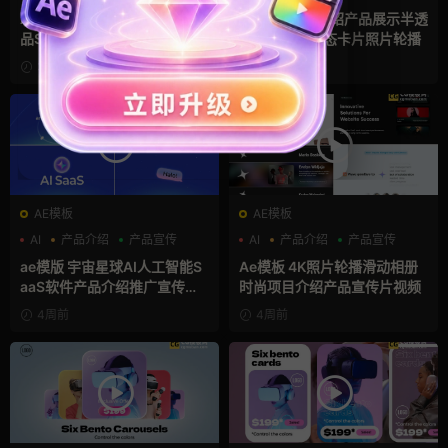
产品展示
Ae模板 未来科技AI人工智能产
Ae模板 人物介绍产品展示半透
品SaaS宣传片4K视频片头
明毛玻璃框动态卡片照片轮播
3周前
3周前
AE模板
AE模板
AI
产品介绍
产品宣传
AI
产品介绍
产品宣传
ae模版 宇宙星球AI人工智能S
Ae模板 4K照片轮播滑动相册
aaS软件产品介绍推广宣传片A
时尚项目介绍产品宣传片视频
e模板
4周前
4周前