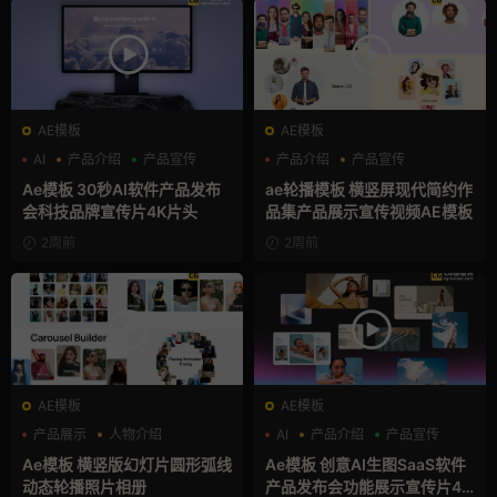
AE模板
AE模板
AI
产品介绍
产品宣传
产品介绍
产品宣传
产品展示
Ae模板 30秒AI软件产品发布
ae轮播模板 横竖屏现代简约作
会科技品牌宣传片4K片头
品集产品展示宣传视频AE模板
2周前
2周前
AE模板
AE模板
产品展示
人物介绍
AI
产品介绍
产品宣传
团队介绍
Ae模板 横竖版幻灯片圆形弧线
Ae模板 创意AI生图SaaS软件
动态轮播照片相册
产品发布会功能展示宣传片4K