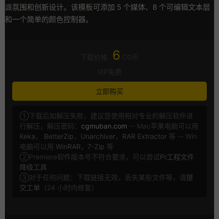
派氛围和创新设计。该模板可添加 5 个媒体、8 个可编辑文本层
和一个简单的颜色控制器。
6
下载价格
CG币
VIP免费
立即购买
①下载后如解压失败，建议您使用相对专业的解压软件进
行解压，解压密码：
cgmuban.com
-- Mac苹果电脑可以用
Keka
，
BetterZip
，
Unarchiver
，
RAR Extractor
等 -- Win
电脑可以用
WinRAR
，
7-Zip
等
②Premiere软件版本号不符合要求，可以尝试
Pr工程文件
降级工具
③对于任何问题：下载链接无效，丢失某些文件等，请
提
交工单
（24 小时内修复）