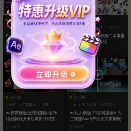
PR基本图形mogrt
AE模板
PR基本图形
UI
手机
LOGO动画
三维
幻灯片
Premiere模板 手机音乐播放
ae相册模板 多场景照片墙堆叠
器App软件界面UI进度条动画
画廊幻灯片宣传视频
视频样机pr模版
1天前
1天前
AE模板
AE模板
分数
字幕模板
比赛
AI
产品介绍
产品宣传
ae体育模板 足球比赛队伍PK
ae片头模板 36秒科技感AI人
比分牌对决卡片球员介绍宣传
工智能SaaS产品图文数据展示
视频AE模板
宣传视频AE模板
3天前
4天前