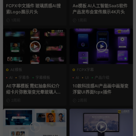
支持Intel+M芯片
FCPX中文插件 玻璃质感AI搜
Ae模板 AI人工智能SaaS软件
索Logo展示片头
产品发布会宣传展示4K片头
1周前
1周前
AE模板
FCPX字幕
AI
字幕条
字幕模板
AI
UI
产品介绍
AE字幕模板 霓虹抽象科幻介
10款科技感AI产品画中画渐变
绍卡片弥散渐变光晕玻璃人名
浮窗UI界面fcpx插件
条
2周前
2周前