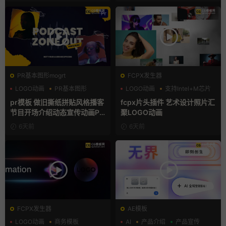
PR基本图形mogrt
FCPX发生器
LOGO动画
PR基本图形
LOGO动画
支持Intel+M芯片
复古风
汇聚
pr模板 做旧撕纸拼贴风格播客
fcpx片头插件 艺术设计照片汇
节目开场介绍动态宣传动画PR
聚LOGO动画
模版
6天前
6天前
FCPX发生器
AE模板
LOGO动画
商务模板
AI
产品介绍
产品宣传