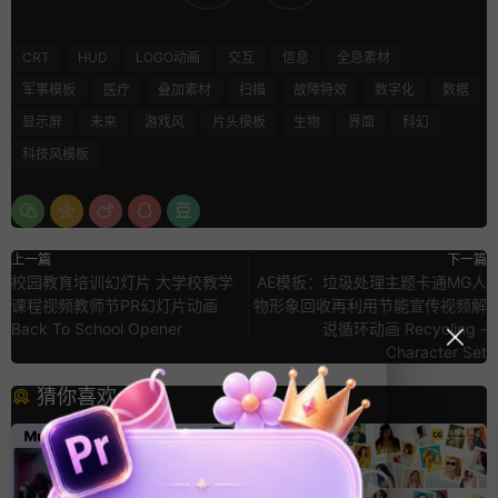
CRT
HUD
LOGO动画
交互
信息
全息素材
军事模板
医疗
叠加素材
扫描
故障特效
数字化
数据
显示屏
未来
游戏风
片头模板
生物
界面
科幻
科技风模板
上一篇
下一篇
校园教育培训幻灯片 大学校教学
AE模板：垃圾处理主题卡通MG人
课程视频教师节PR幻灯片动画
物形象回收再利用节能宣传视频解
Back To School Opener
说循环动画 Recycling -
Character Set
猜你喜欢