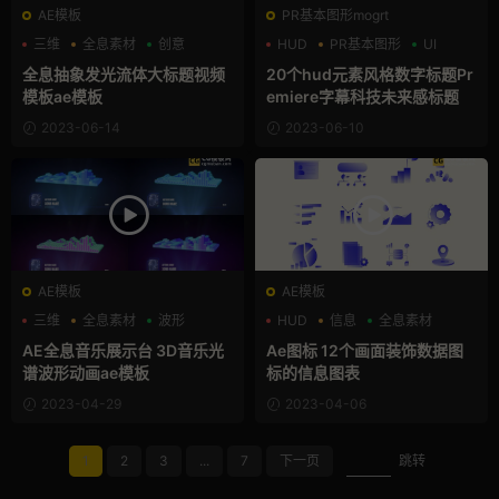
AE模板
PR基本图形mogrt
三维
全息素材
创意
HUD
PR基本图形
UI
全息抽象发光流体大标题视频
20个hud元素风格数字标题Pr
模板ae模板
emiere字幕科技未来感标题
2023-06-14
2023-06-10
AE模板
AE模板
三维
全息素材
波形
HUD
信息
全息素材
AE全息音乐展示台 3D音乐光
Ae图标 12个画面装饰数据图
谱波形动画ae模板
标的信息图表
2023-04-29
2023-04-06
1
2
3
...
7
下一页
跳转