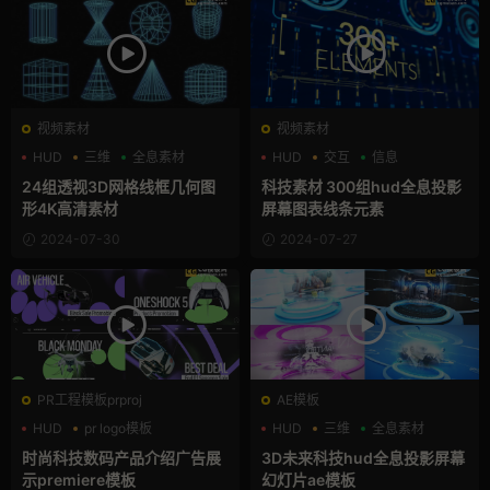
视频素材
视频素材
HUD
三维
全息素材
HUD
交互
信息
24组透视3D网格线框几何图
科技素材 300组hud全息投影
形4K高清素材
屏幕图表线条元素
2024-07-30
2024-07-27
PR工程模板prproj
AE模板
HUD
pr logo模板
HUD
三维
全息素材
产品介绍
时尚科技数码产品介绍广告展
3D未来科技hud全息投影屏幕
示premiere模板
幻灯片ae模板