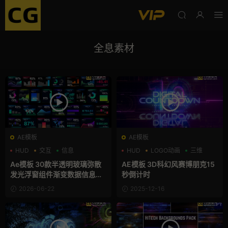
全息素材
AE模板
AE模板
HUD
交互
信息
HUD
LOGO动画
三维
Ae模板 30款半透明玻璃弥散
AE模板 3D科幻风赛博朋克15
发光浮窗组件渐变数据信息图
秒倒计时
表卡片
2026-06-22
2025-12-16