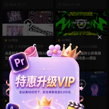
2024-07-11
2024-07-09
AE模板
AE模板
三维
全息素材
动力学
CRT
HUD
LOGO动画
全息抽象动力学文字特效AE源
7款赛博朋克炫酷舞台屏幕展
文件
示发布会介绍场景ae模板
2024-03-29
2023-12-31
AE模板
AE模板
三维
代码
全息素材
AI
HUD
三维