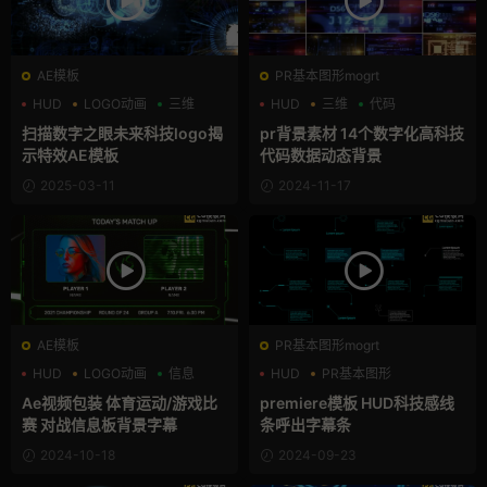
AE模板
PR基本图形mogrt
HUD
LOGO动画
三维
HUD
三维
代码
扫描数字之眼未来科技logo揭
pr背景素材 14个数字化高科技
示特效AE模板
代码数据动态背景
2025-03-11
2024-11-17
AE模板
PR基本图形mogrt
HUD
LOGO动画
信息
HUD
PR基本图形
全息素材
Ae视频包装 体育运动/游戏比
premiere模板 HUD科技感线
赛 对战信息板背景字幕
条呼出字幕条
2024-10-18
2024-09-23