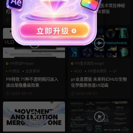
3D立方体全息屏幕显示科幻幻
AI数字人工智能技术项目神经
灯片AE科技模板
网络科技片头AE模板
2023-11-24
2023-11-17
PR预设Prfpset
PR基本图形mogrt
Pr预设
全息素材
HUD
PR基本图形
UI
叠加素材
PR特效 71种不透明频闪淡入
pr全息模板 未来科幻HUD生物
淡出渐隐叠画效果
化学图表信息UI动画
2023-09-15
2023-09-01