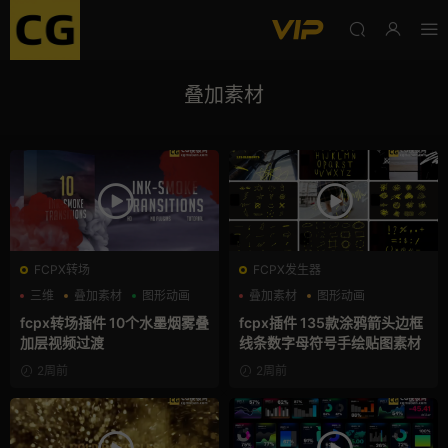
叠加素材
FCPX转场
FCPX发生器
三维
叠加素材
图形动画
叠加素材
图形动画
手绘风
fcpx转场插件 10个水墨烟雾叠
fcpx插件 135款涂鸦箭头边框
加层视频过渡
线条数字母符号手绘贴图素材
2周前
2周前