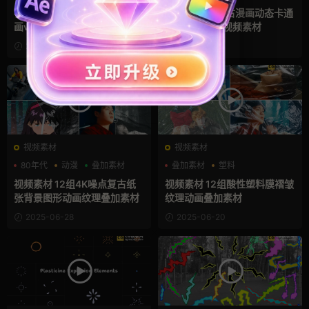
视频素材 30个卡通图标贴纸动
32个自媒体复古漫画动态卡通
画vlog叠加层
贴纸图标动画视频素材
2025-07-02
2025-06-29
视频素材
视频素材
80年代
动漫
叠加素材
叠加素材
塑料
自媒体模板
视频素材 12组4K噪点复古纸
视频素材 12组酸性塑料膜褶皱
张背景图形动画纹理叠加素材
纹理动画叠加素材
2025-06-28
2025-06-20