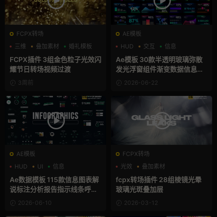
FCPX转场
AE模板
三维
叠加素材
婚礼模板
HUD
交互
信息
FCPX插件 3组金色粒子光效闪
Ae模板 30款半透明玻璃弥散
耀节日转场视频过渡
发光浮窗组件渐变数据信息图
表卡片
3周前
2026-06-22
AE模板
FCPX转场
HUD
UI
信息
光效
叠加素材
支持Intel+M芯片
Ae数据模板 115款信息图表解
fcpx转场插件 28组棱镜光晕
说标注分析报告指示线条呼出
玻璃光斑叠加层
字幕AE模板
2026-06-10
2026-03-12