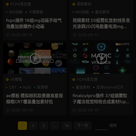
FCPX发生器
视频素材
MG动画
卡通模板
MG动画
叠加素材
叠加素材
图形动画
fcpx插件 18组mg动画手绘气
视频素材 20组霓虹放射线条发
泡叠加层爆炸小动画
光涂鸦2D闪电能量电流mg图
形动画
2025-06-15
2025-06-11
AE模板
FCPX发生器
CRT
HUD
取景框
叠加素材
支持Intel+M芯片
烟雾
ae模板 模拟相机取景器准星视
finalcutpro插件 37组烟雾粒
频框CRT覆盖叠加素材包
子魔法视觉特效合成素材fcpx
插件
2025-06-09
2025-06-07
1
2
3
...
16
下一页
跳转