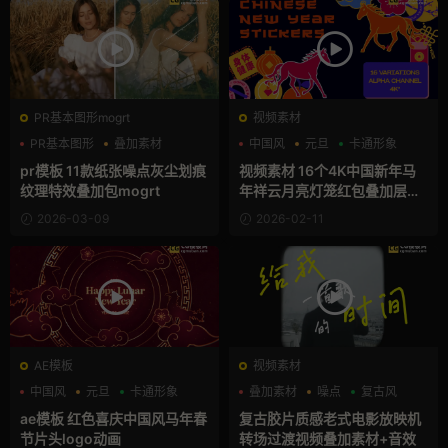
PR基本图形mogrt
视频素材
PR基本图形
叠加素材
中国风
元旦
卡通形象
噪点
pr模板 11款纸张噪点灰尘划痕
视频素材 16个4K中国新年马
纹理特效叠加包mogrt
年祥云月亮灯笼红包叠加层M
OV动画
2026-03-09
2026-02-11
AE模板
视频素材
中国风
元旦
卡通形象
叠加素材
噪点
复古风
ae模板 红色喜庆中国风马年春
复古胶片质感老式电影放映机
节片头logo动画
转场过渡视频叠加素材+音效