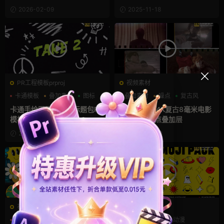
2026-02-09
2025-11-18
PR工程模板prproj
视频素材
卡通模板
叠加素材
图标
叠加素材
噪点
复古风
卡通手绘图形叠加层标题包Pr
胶片视频框 4K复古8毫米电影
模板
胶片打孔噪点叠加层
2025-09-28
2025-07-18
视频素材
视频素材
VLOG
儿童
动漫
VLOG
儿童
动漫