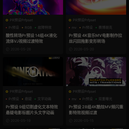
PR预设Prfpset
PR预设Prfpset
Pr预设
RGB
故障特效
mv
Pr预设
赛博朋克
酸性转场Pr预设 14组4K液化
Pr预设 4K音乐MV电影制作拉
流体VJ视频过渡特效
丝闪回拖影变形转场
2026-05-26
2026-05-20
PR预设Prfpset
PR预设Prfpset
Pr预设
悬疑
文字动画
mv
Pr预设
双重曝光
Pr预设 9组切割虚化文本特效
Pr预设 28组4K酷炫MV频闪重
悬疑电影标题片头文字动画
影特效视频过渡
2026-05-19
2026-05-15