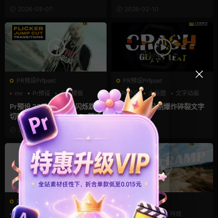
模板
2026-05-07
2026-02-10
PR预设Prfpset
PR预设Prfpset
mv
Pr预设
卡点模板
Pr预设
大标题
文字动画
Pr预设 38组酷炫街舞闪烁跳
Pr预设 9款分割爆炸碎裂文字
切转场视频过渡premiere预设
动画
2026-02-09
2026-01-25
PR预设Prfpset
PR预设Prfpset
Pr预设
梦
液化
Pr预设
变焦
特效