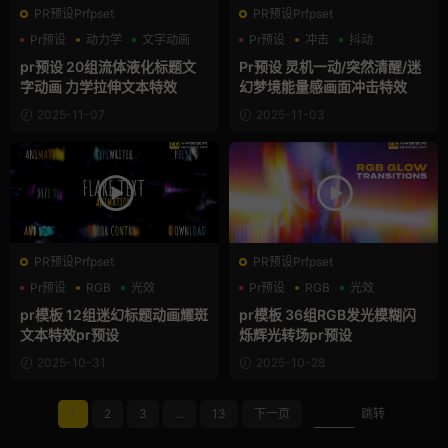
PR预设Prfpset
PR预设Prfpset
Pr预设
动力学
文字动画
Pr预设
冲击
抖动
pr预设 20组流体液化标题文
Pr预设 灵机一动/突然清醒/迷
字动画 力学拉伸文本特效
幻梦境能量感画面冲击特效
2025-11-07
2025-11-03
PR预设Prfpset
PR预设Prfpset
Pr预设
RGB
光效
Pr预设
RGB
光效
pr模板 12组迷幻标题动画耀斑
pr模板 36组RGB发光模糊闪
文本特效pr预设
烁辉光转场pr预设
2025-10-31
2025-10-28
1
2
3
...
13
下一页
跳转