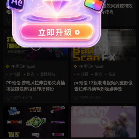
pr预设 18种电影感 梦境幻象/
pr预设 12组升格效果减速特效
喝醉眩晕 扭曲液化画面变形特
视频过渡转场pr模板
效
2025-12-27
2025-11-21
PR预设Prfpset
PR预设Prfpset
Pr预设
像素
故障特效
Pr预设
像素
噪点
PR预设 游戏风拉伸变形失真抽
pr预设 12组老电视频闪重影像
搐故障像素拉丝转场预设
素拉伸抖动毛刺噪点特效
2025-11-15
2025-11-09