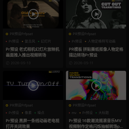
PR预设Prfpset
PR预设Prfpset
Pr预设
复古风
幻灯片
Pr预设
人物定格特写动画
复古风
Pr预设 老式相机幻灯片放映机
PR模板 拼贴撕纸抠像人物定格
画面推入推出视频转场
描边转场Pr预设
2026-05-13
2026-05-11
PR预设Prfpset
PR预设Prfpset
Pr预设
像素
噪点
mv
Pr预设
大标题
Pr预设 黑屏一条线动画老电视
Pr预设 16款潮流摇滚音乐MV
打开关闭效果
视频制作定格闪烁抽帧转场pr