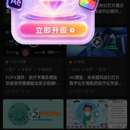
全息素材
PR模板：数字化HUD界面图片
AE模板：科技生物幻灯片展示
显示模版 未来科技故障视频PR
16张研讨会议未来科幻照片视
模板 Digital Interface
频 Technology Slideshow
2021-11-10
2021-10-28
FCPX字幕
AE模板
医疗
字幕条
字幕模板
HUD
化学
医疗
FCPX插件：医疗字幕条模板
AE模板：未来感科技幻灯片
防疫宣传健康献血采访视频fc
数字化生物医药医疗化学成果
px人物产品展示介绍 Medical
科普图文展示 Science Slides
2021-10-21
2021-08-15
Titles and Lower Thirds
how