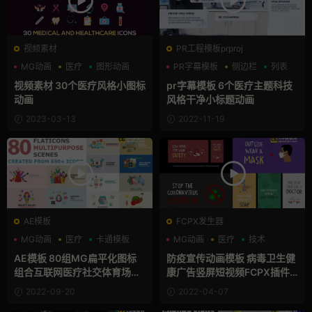
视频素材
PR工程模板prproj
MG动画
医疗
图形动画
PR字幕模板
侧边栏
列表
视频素材 30个医疗风格小图标
pr字幕模板 6个医疗主题科技
动画
风格干净小标题动画
2023-03-13
2022-11-19
AE模板
FCPX发生器
MG动画
医疗
卡通模板
MG动画
医疗
技术
AE模板 80组MG扁平化图标
防疫宣传动画模板 病毒卫生健
组合互联网医疗社交体育场景
康广告竖屏短视频FCPX插件
动画
Covid-19 Explainer Scenes
2022-09-20
2022-04-07
And Stories