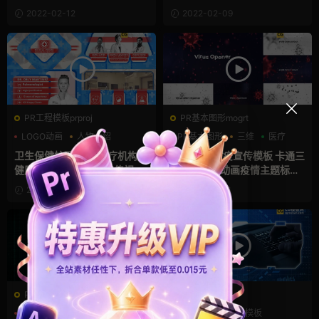
板 Science Fiction Lower Th
疫宣传幻灯片视频元素 Virus I
2022-02-12
2022-02-09
irds
nfection Medical HUD Body
Pack
PR工程模板prproj
PR基本图形mogrt
LOGO动画
人物介绍
PR基本图形
三维
医疗
医疗
卫生保健护理医院/医疗机构/
PR模板：防疫宣传模板 卡通三
健康疗养中心等介绍宣传视频
维病毒飘散动画疫情主题标题
Premiere模板 Medical Prom
片头PR模板 Virus Alert Ope
2022-01-26
2021-12-06
o
ner
PR工程模板prproj
AE模板
CRT
HUD
LOGO动画
HUD
企业宣传模板