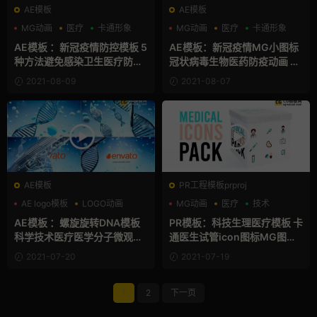
AE模板
AE模板
MG动画
医疗
卡通形象
MG动画
医疗
卡通形象
AE模板 ：新冠疫情防控模板 5
AE模板：新冠疫情MG小图标
种方法避免感染卫生医疗防疫
冠状病毒生物医药防疫动画 C
Do The Five - Help To Stop
orona Virus - Covid-19 Exp
2021-08-09
2021-08-07
Viruses
lainer
AE模板
PR工程模板prproj
AE logo模板
LOGO动画
MG动画
医疗
技术
三维
AE模板 ：螺旋旋转DNA模板
PR模板：科技生理医疗模板 卡
科学技术医疗医学分子微观健
通医生试管icon图标MG图形
康标志展示 Health Logo Rev
动画模板 Medical Icons Pac
2021-07-20
2021-07-19
eal
k
1
2
下一页