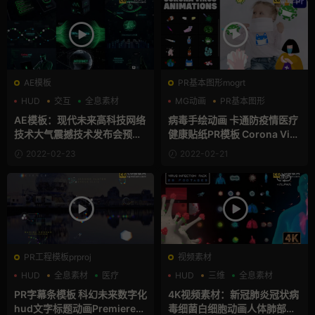
AE模板
PR基本图形mogrt
HUD
交互
全息素材
MG动画
PR基本图形
医疗
AE模板：现代未来高科技网络
病毒手绘动画 卡通防疫情医疗
技术大气震撼技术发布会预告
健康贴纸PR模板 Corona Viru
动画AE模板 Cyber Technolo
s Hand-Drawn Animations
2022-02-23
2022-02-21
gy Trailer
PR工程模板prproj
视频素材
HUD
全息素材
医疗
HUD
三维
全息素材
PR字幕条模板 科幻未来数字化
4K视频素材：新冠肺炎冠状病
hud文字标题动画Premiere模
毒细菌白细胞动画人体肺部防