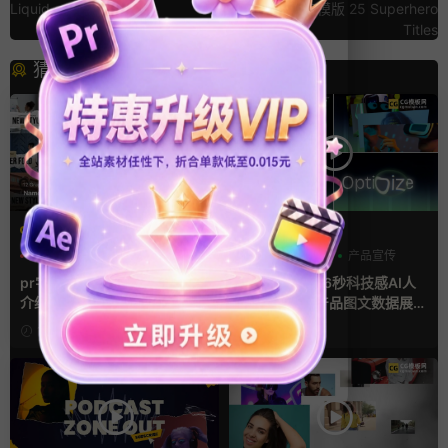
Liquid opener
字宣传开场PR模版 25 Superhero
Titles
猜你喜欢
PR基本图形mogrt
AE模板
PR基本图形
PR字幕模板
AI
产品介绍
产品宣传
人物介绍
pr字幕模板 9组胶带贴纸人物
ae片头模板 36秒科技感AI人
介绍角标动画PR模版
工智能SaaS产品图文数据展示
宣传视频AE模板
13小时前
1天前