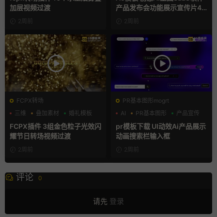
加层视频过渡
产品发布会功能展示宣传片4K
片头
2周前
2周前
FCPX转场
PR基本图形mogrt
三维
叠加素材
婚礼模板
AI
PR基本图形
产品宣传
FCPX插件 3组金色粒子光效闪
pr模板下载 UI动效Ai产品展示
耀节日转场视频过渡
动画搜索栏输入框
2周前
2周前
评论
0
请先
登录