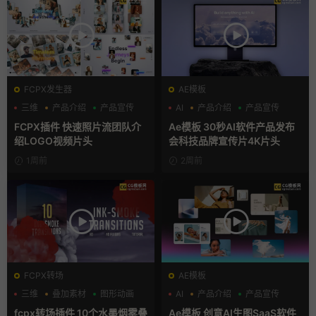
FCPX发生器
AE模板
三维
产品介绍
产品宣传
AI
产品介绍
产品宣传
FCPX插件 快速照片流团队介
Ae模板 30秒AI软件产品发布
绍LOGO视频片头
会科技品牌宣传片4K片头
1周前
2周前
FCPX转场
AE模板
三维
叠加素材
图形动画
AI
产品介绍
产品宣传
fcpx转场插件 10个水墨烟雾叠
Ae模板 创意AI生图SaaS软件