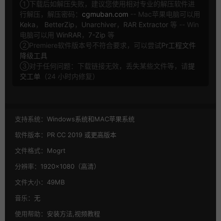
①下载后如解压失败，建议您使用相对专业的解压软件进
行解压，解压密码：
cgmuban.com
-- Mac苹果电脑可以用
Keka
，
BetterZip
，
Unarchiver
，
RAR Extractor
等 -- Win
电脑可以用
WinRAR
，
7-Zip
等
②Premiere软件版本号不符合要求，可以尝试
Pr工程文件
降级工具
③对于任何问题：下载链接无效，丢失某些文件等，请
提
交工单
（24 小时内修复）
支持系统：
Windows系统和MAC苹果系统
软件版本：
PR CC 2019 或更高版本
文件格式：
Mogrt
分辨率：
1920×1080（高清）
文件大小：
49MB
音乐：
无
使用帮助：
安装方法,视频教程