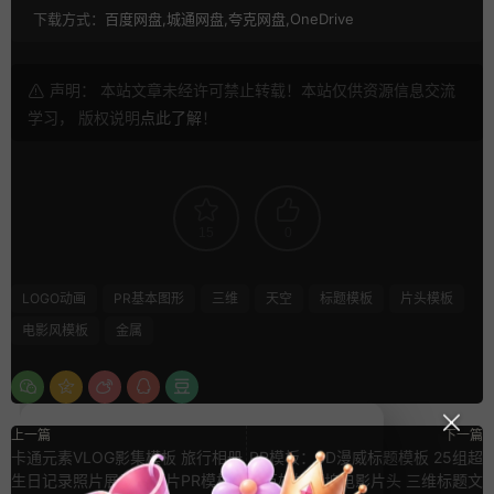
下载方式：
百度网盘,城通网盘,夸克网盘,OneDrive
声明： 本站文章未经许可禁止转载！本站仅供资源信息交流
学习， 版权说明
点此了解
！
15
0
LOGO动画
PR基本图形
三维
天空
标题模板
片头模板
电影风模板
金属
上一篇
下一篇
卡通元素VLOG影集模板 旅行相册
PR模板：3D漫威标题模板 25组超
生日记录照片展示幻灯片PR模板
级英雄好莱坞电影片头 三维标题文