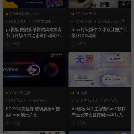
PR基本图形mogrt
FCPX发生器
LOGO动画
PR基本图形
LOGO动画
支持Intel+M芯片
复古风
汇聚
pr模板 做旧撕纸拼贴风格播客
fcpx片头插件 艺术设计照片汇
节目开场介绍动态宣传动画PR
聚LOGO动画
模版
3天前
4天前
FCPX发生器
AE模板
LOGO动画
商务模板
AI
产品介绍
产品宣传
支持Intel+M芯片
FCPX中文插件 玻璃质感AI搜
Ae模板 AI人工智能SaaS软件
索Logo展示片头
产品发布会宣传展示4K片头
7天前
7天前