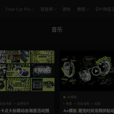
Final Cut Pro
视音频
调色
教程
Pr降级
音乐
AE模板
动态海报
品牌宣传
像素
动态海报
抠像
板 卡点大标题动态海报活动预
Ae模板 潮流时尚涂鸦拼贴