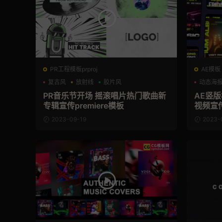
PR工程模板prproj
AE模板
复古风
放射线
胶片风
动态海
PR音乐节开场 摇滚唱片热门歌曲新
AE竖版
专辑宣传premiere模板
视频宣
2023-09-19
2023-