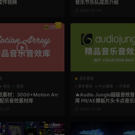
宣传视频
音乐节乐队成员介绍
2026-01-09
荐
效
音乐音效
音乐
音效
新年素材
片头模板
环境音
素材：3000+Motion Arr
🔥Audio Jungle超级音
片配乐音效素材库
库 PR/AE模板片头卡点音乐影视宣
传片后期配乐
02-25
2024-11-24