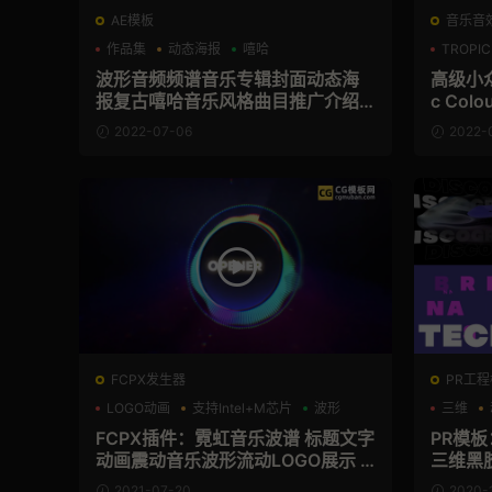
AE模板
音乐音
作品集
动态海报
嘻哈
TROPIC
波形音频频谱音乐专辑封面动态海
高级小众
报复古嘻哈音乐风格曲目推广介绍A
c Colo
E模板
L. 2
2022-07-06
2022-
FCPX发生器
PR工程模
LOGO动画
支持Intel+M芯片
波形
三维
FCPX插件：霓虹音乐波谱 标题文字
PR模
动画震动音乐波形流动LOGO展示 N
三维黑
eon Titles Logo Reveal
模板 Mus
2021-07-20
2020-