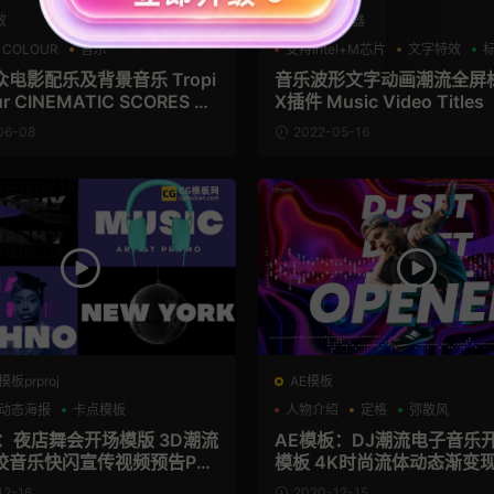
效
FCPX发生器
 COLOUR
音乐
支持Intel+M芯片
文字特效
电影配乐及背景音乐 Tropi
音乐波形文字动画潮流全屏标
ur CINEMATIC SCORES VO
X插件 Music Video Titles
06-08
2022-05-16
板prproj
AE模板
动态海报
卡点模板
人物介绍
定格
弥散风
板：夜店舞会开场模版 3D潮流
AE模板：DJ潮流电子音乐
胶音乐快闪宣传视频预告PR
模板 4K时尚流体动态渐变
ic Artist Promo
标题动画AE模板 Music Ope
12-16
2020-12-15