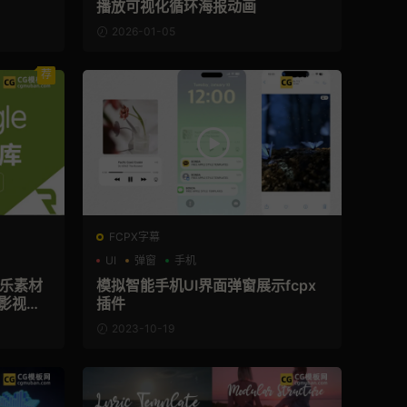
播放可视化循环海报动画
2026-01-05
荐
FCPX字幕
UI
弹窗
手机
效音乐素材
模拟智能手机UI界面弹窗展示fcpx
插件
2023-10-19