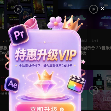
AE模板
报
时尚
潮流模板
三维
全息素材
波形
模板 livehouse音乐活动短
AE全息音乐展示台 3D音乐
传ae模板
形动画ae模板
05-10
2023-04-29