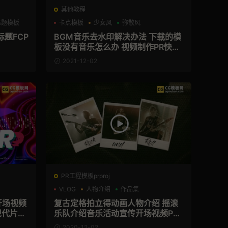
其他教程
标题模板
卡点模板
少女风
弥散风
题FCP
BGM音乐去水印解决办法 下载的模
板没有音乐怎么办 视频制作PR快闪
音乐素材(音频去水印)
2021-12-02
PR工程模板prproj
VLOG
人物介绍
作品集
开场视频
复古定格拍立得动画人物介绍 摇滚
现代片头
乐队介绍音乐活动宣传开场视频PR
ner
模板 Rock N Roll
2020-12-02