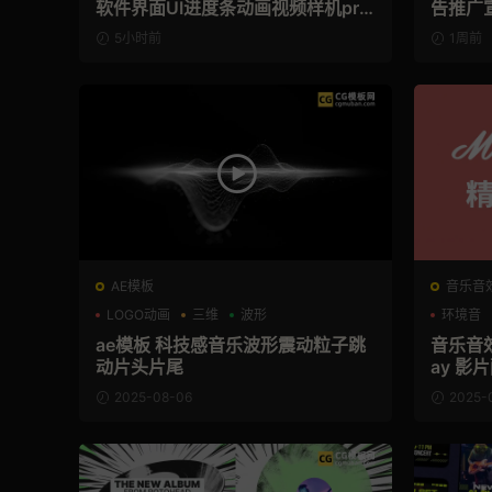
软件界面UI进度条动画视频样机pr
告推广
模版
5小时前
1周前
AE模板
音乐音
LOGO动画
三维
波形
环境音
ae模板 科技感音乐波形震动粒子跳
音乐音效
动片头片尾
ay 影
2025-08-06
2025-