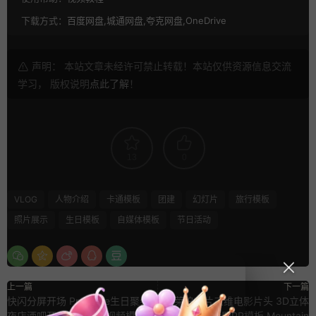
下载方式：
百度网盘,城通网盘,夸克网盘,OneDrive
声明： 本站文章未经许可禁止转载！本站仅供资源信息交流
学习， 版权说明
点此了解
！
13
0
VLOG
人物介绍
卡通模板
团建
幻灯片
旅行模板
照片展示
生日模板
自媒体模板
节日活动
上一篇
下一篇
快闪分屏开场 Premiere生日聚会
好莱坞大片三维电影片头 3D立体
夜店酒吧开业庆祝仪式视频模板
山顶文字标题PR模板 Mountain