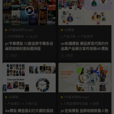
PR基本图形mogrt
AE模板
PR字幕模板
VLOG
产品介绍
产品宣传
人物介绍
产品展示
pr字幕模板 12款竖屏字幕条动
ae轮播模板 横竖屏现代简约作
画短视频封面标题排版
品集产品展示宣传视频AE模板
2周前
2周前
AE模板
PR基本图形mogrt
产品展示
人物介绍
人物定格特写动画
创意
团队介绍
动态海报
Ae模板 横竖版幻灯片圆形弧线
pr定格模板 竖屏视频抠像人物