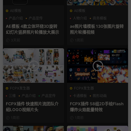
AE模板
AE模板
产品介绍
产品宣传
人物介绍
商务模板
产品展示
幻灯片
AE模板 4款立体环绕3D旋转
ae照片墙模板 130张图片旋转
幻灯片竖屏照片轮播放大展示
照片轮播视频
3天前
1周前
FCPX发生器
FCPX发生器
三维
产品介绍
产品宣传
卡通模板
图形动画
手绘风
FCPX插件 快速照片流团队介
FCPX插件 58组2D手绘Flash
绍LOGO视频片头
爆炸火焰能量特效
1周前
1周前