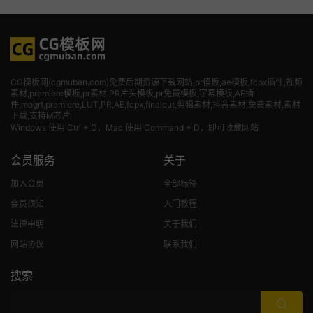
CG模板网(cgmuban.com)免费后期资源下载网站,pr模板,ae模板,fcpx插件,视频
素材
,premiere模板,pr素材,PR片头模板,pr免费模板,字幕模板,AE插
件,mogrt,premiere,LUT,PR,AE,fcpx,finalcut,剪辑素材,抖音素材,免费素材,素材
下载,支持M芯片
Windows 使用 Ctrl + D，Mac 使用 Command + D，即可收藏网站
会员服务
关于
加入会员
全部标签
会员须知
入门教程
法律申明
关于我们
网站协议
联系我们
搜索