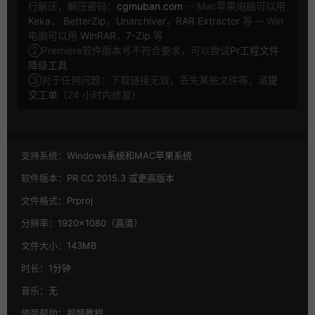
行解压，解压密码：
cgmuban.com
-- Mac苹果电脑可以用
Keka
，
BetterZip
，
Unarchiver
，
RAR Extractor
等 -- Win
电脑可以用
WinRAR
，
7-Zip
等
②Premiere软件版本号不符合要求，可以尝试
Pr工程文件
降级工具
③对于任何问题：下载链接无效，丢失某些文件等，请
提
交工单
（24 小时内修复）
支持系统：
Windows系统和MAC苹果系统
软件版本：
PR CC 2015.3 或更高版本
文件格式：
Prproj
分辨率：
1920×1080（高清）
文件大小：
143MB
时长：
1分钟
音乐：
无
使用帮助：
视频教程