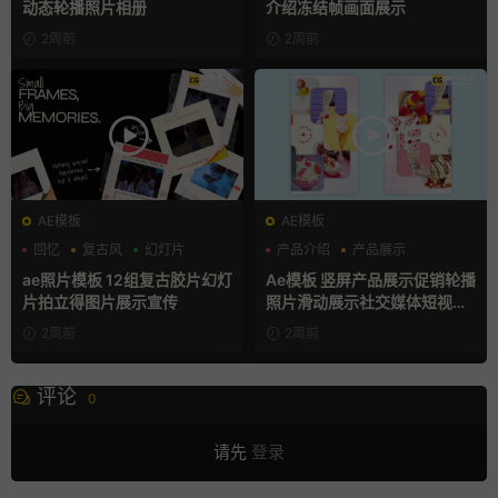
动态轮播照片相册
介绍冻结帧画面展示
2周前
2周前
AE模板
AE模板
回忆
复古风
幻灯片
产品介绍
产品展示
卡通模板
ae照片模板 12组复古胶片幻灯
Ae模板 竖屏产品展示促销轮播
片拍立得图片展示宣传
照片滑动展示社交媒体短视频
片头
2周前
2周前
评论
0
请先
登录