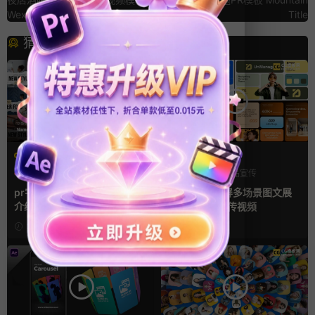
Wex Event Promo
Title
猜你喜欢
PR基本图形mogrt
AE模板
PR基本图形
PR字幕模板
产品介绍
产品宣传
人物介绍
产品展示
pr字幕模板 9组胶带贴纸人物
AE模板 横竖屏多场景图文展
介绍角标动画PR模版
示排版产品宣传视频
3小时前
2天前