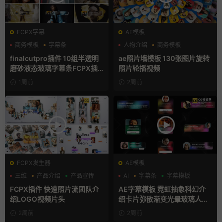
FCPX字幕
AE模板
商务模板
字幕条
人物介绍
商务模板
字幕模板
幻灯片
finalcutpro插件 10组半透明
ae照片墙模板 130张图片旋转
磨砂液态玻璃字幕条FCPX插
照片轮播视频
件
1周前
2周前
FCPX发生器
AE模板
三维
产品介绍
产品宣传
AI
字幕条
字幕模板
FCPX插件 快速照片流团队介
AE字幕模板 霓虹抽象科幻介
绍LOGO视频片头
绍卡片弥散渐变光晕玻璃人名
条
2周前
2周前