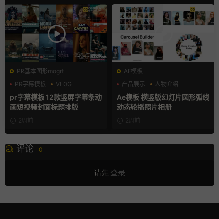
PR基本图形mogrt
AE模板
PR字幕模板
VLOG
产品展示
人物介绍
人物介绍
团队介绍
pr字幕模板 12款竖屏字幕条动
Ae模板 横竖版幻灯片圆形弧线
画短视频封面标题排版
动态轮播照片相册
2周前
2周前
评论
0
请先
登录