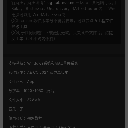
行解压，解压密码：
cgmuban.com
-- Mac苹果电脑可以用
Keka
，
BetterZip
，
Unarchiver
，
RAR Extractor
等 -- Win
电脑可以用
WinRAR
，
7-Zip
等
②Premiere软件版本号不符合要求，可以尝试
Pr工程文件
降级工具
③对于任何问题：下载链接无效，丢失某些文件等，请
提
交工单
（24 小时内修复）
支持系统：
Windows系统和MAC苹果系统
软件版本：
AE CC 2024 或更高版本
文件格式：
Aep
分辨率：
1920×1080（高清）
文件大小：
37.8MB
音乐：
无
使用帮助：
视频教程
下载方式：
百度网盘,夸克网盘,OneDrive