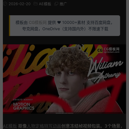
2026-02-20
AE模板
推广
模板由
CG模板网
提供 ❤️ 10000+素材 支持百度网盘，
夸克网盘，OneDrive（支持国内外）不限速下载
AE模板
抠像
人物定格特写动画
创意冻结帧视频包装。3个场景，