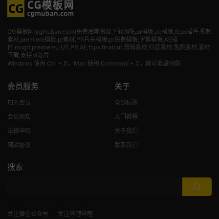
CG模板网(cgmuban.com)免费后期资源下载网站,pr模板,ae模板,fcpx插件,视频
素材
,premiere模板,pr素材,PR片头模板,pr免费模板,字幕模板,AE插
件,mogrt,premiere,LUT,PR,AE,fcpx,finalcut,剪辑素材,抖音素材,免费素材,素材
下载,支持M芯片
Windows 使用 Ctrl + D，Mac 使用 Command + D，即可收藏网站
会员服务
关于
加入会员
全部标签
会员须知
入门教程
法律申明
关于我们
网站协议
联系我们
搜索
关注微信公众号
关注哔哩哔哩