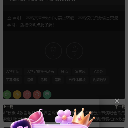
声明： 本站文章未经许可禁止转载！本站仅供资源信息交流
学习， 版权说明
点此了解
！
5
0
人物介绍
人物定格特写动画
噪点
复古风
字幕条
字幕模板
抠像
涂鸦
笔刷
自媒体模板
视频包装
上一篇
下一篇
AE模板 4款圆角打字栏界面网络搜
Pr视频模板 潮流音乐节演唱会背景
索框UI设计动画
屏幕滚动大标题视频包装框pr模板