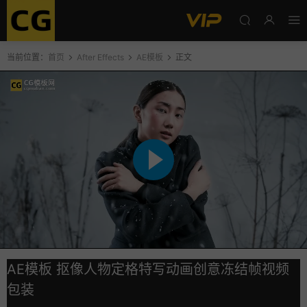
当前位置：
首页
After Effects
AE模板
正文
AE模板 抠像人物定格特写动画创意冻结帧视频
包装