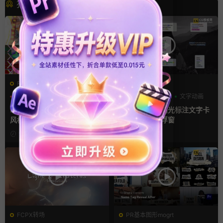
猜你喜欢
FCPX转场
FCPX字幕
噪点
复古风
快剪模板
字幕模板
弹窗
文字动画
finalcutpro插件 9组胶片电影
fcpx插件 9组高光标注文字卡
风格快剪转场FCPX插件
片窗口小组件浮窗
9小时前
1天前
FCPX转场
PR基本图形mogrt