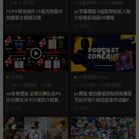
光效
复古风
PR基本图形
PR字幕模板
支持Intel+M芯片
人物介绍
FCPX转场插件 15组光效胶片
pr字幕模板 9组胶带贴纸人物
划痕复古视频过渡
介绍角标动画PR模版
3天前
4天前
AE模板
PR基本图形mogrt
分数
字幕模板
比赛
LOGO动画
PR基本图形
复古风
ae体育模板 足球比赛队伍PK
pr模板 做旧撕纸拼贴风格播客
比分牌对决卡片球员介绍宣传
节目开场介绍动态宣传动画PR
视频AE模板
模版
4天前
1周前