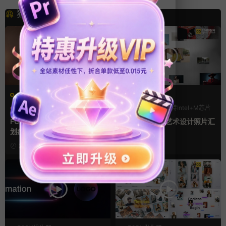
猜你喜欢
FCPX转场
FCPX发生器
光效
复古风
LOGO动画
支持Intel+M芯片
支持Intel+M芯片
汇聚
FCPX转场插件 15组光效胶片
fcpx片头插件 艺术设计照片汇
划痕复古视频过渡
聚LOGO动画
2天前
6天前