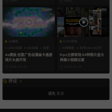
3周前
4周前
AE模板
FCPX转场
LOGO动画
MG动画
创意
分屏模板
支持Intel+M芯片
照片墙
Ae模板 创意广告动漫画卡通游
fcpx分屏转场 84种照片放大
戏片头曲开场
再缩小视频过渡
2026-05-25
2026-05-16
评论
0
请先
登录