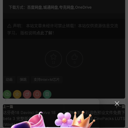
下载方式：
百度网盘,城通网盘,夸克网盘,OneDrive
声明： 本站文章未经许可禁止转载！本站仅供资源信息交流
学习， 版权说明
点此了解
！
11
0
动画
弹跳
支持Intel+M芯片
上一篇
下一篇
达芬奇18 Davinci Resolve 18
30种电影色彩调色预设文件免费下
beta 3 完整版免费下载
载 CinePacks LUTS
(Win&Mac)