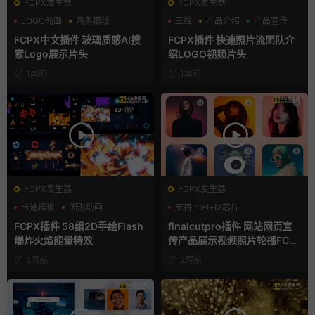
FCPX发生器
FCPX发生器
LOGO动画
商务模板
三维
产品介绍
产品宣传
支持Intel+M芯片
FCPX中文插件 玻璃质感AI搜
FCPX插件 快速照片流团队介
索Logo展示片头
绍LOGO视频片头
1周前
1周前
FCPX发生器
FCPX发生器
卡通模板
图形动画
支持Intel+M芯片
手绘风
FCPX插件 58组2D手绘Flash
finalcutpro插件 网站网页宣
爆炸火焰能量特效
传产品展示视频照片轮播FCP
X插件
2周前
2周前