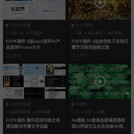
FCPX发生器
FCPX转场
产品介绍
产品宣传
三维
叠加素材
婚礼模板
产品展示
FCPX插件 3组SaaS软件Ai产
FCPX插件 3组金色粒子光效闪
品宣传Promo片头
耀节日转场视频过渡
2周前
3周前
FCPX发生器
AE模板
动态歌词排版
商务模板
UI
交互
动画
字幕模板
FCPX插件 循环选项列表文本
Ae模板 35款液态玻璃质感按
滚动歌词字幕文字动画
钮UI界面交互点击动画4K视频
片头