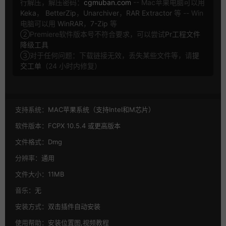
行解压，解压密码：
cgmuban.com
-- Mac苹果电脑可以用
Keka
，
BetterZip
，
Unarchiver
，
RAR Extractor
等 -- Win
电脑可以用
WinRAR
，
7-Zip
等
②Premiere软件版本号不符合要求，可以尝试
Pr工程文件
降级工具
③对于任何问题：下载链接无效，丢失某些文件等，请
提
交工单
（24 小时内修复）
支持系统：
MAC苹果系统（支持Intel和M芯片）
软件版本：
FCPX 10.5.4 或更高版本
文件格式：
Dmg
分辨率：
通用
文件大小：
11MB
音乐：
无
安装方式：
双击插件自动安装
使用帮助：
安装位置图,视频教程