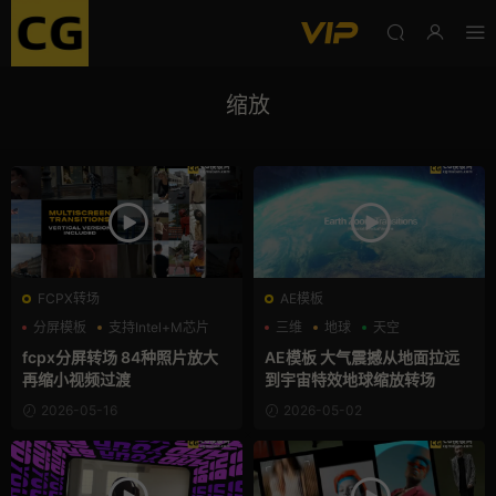
缩放
FCPX转场
AE模板
分屏模板
支持Intel+M芯片
三维
地球
天空
照片墙
fcpx分屏转场 84种照片放大
AE模板 大气震撼从地面拉远
再缩小视频过渡
到宇宙特效地球缩放转场
2026-05-16
2026-05-02