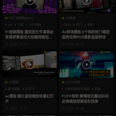
PR工程模板prproj
AE模板
mv
三维
卡点模板
RGB
快门
相机
Pr视频模板 潮流音乐节演唱会
Ae转场模板 8个相机快门缩放
背景屏幕滚动大标题视频包装
旋转拉伸RGB重影竖版转场
框pr模板
2026-02-21
2026-02-13
AE模板
FCPX效果
商务模板
幻灯片
人物定格特写动画
定格
旅行模板
抖动
ae模板 图片旋转缩放轮播幻灯
FCPX特效 赛博朋克震动抖动
片
定格缩放视差变形效果
2025-12-23
2025-10-25