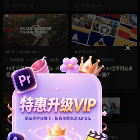
2025-02-18
2025-01-19
PR工程模板prproj
FCPX转场
分屏模板
缩放
转场模板
分屏模板
故障特效
照片墙
16组分屏缩放视频转场pr过渡
fcpx转场合集 230组常用必备
模板
视频过渡fcpx插件
2025-01-04
2024-12-27
PR预设Prfpset
PR工程模板prproj
Pr预设
冲击
特效
pr logo模板
照片展示