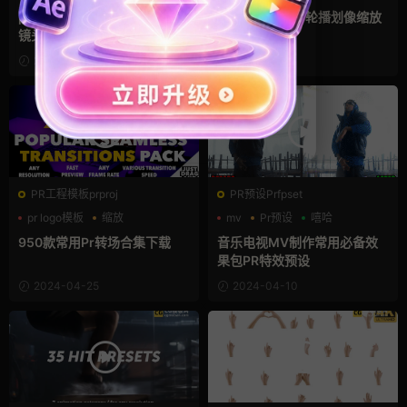
照片轮播
pr特效预设 15个画面冲击推拉
Pr模板 8组照片轮播划像缩放
镜头缩放效果
转场
2024-08-10
2024-06-15
PR工程模板prproj
PR预设Prfpset
pr logo模板
缩放
mv
Pr预设
嘻哈
转场模板
950款常用Pr转场合集下载
音乐电视MV制作常用必备效
果包PR特效预设
2024-04-25
2024-04-10