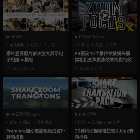
AE模板
PR预设Prfpset
婚礼模板
幻灯片
拼接
Pr预设
变焦
特效
婚礼竖屏照片依次放大展示电
PR预设 12个推拉缩放镜头模
子相册ae模板
拟相机变焦聚焦效果视觉特效
2025-03-29
2025-03-16
PR工程模板prproj
FCPX转场
变焦
缩放
转场模板
抖动
支持Intel+M芯片
特效
Premiere摇动缩放视频过渡Pr
35种抖动摇晃推拉镜头fcpx转
转场模板
场插件