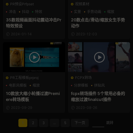
PR预设Prfpset
视频素材
冲击
抖动
特效
实景
手势动画
缩放
35款视频画面抖动震动冲击Pr
20款点击/滑动/缩放女生手势
特效预设
动作
2024-01-14
2023-12-03
PR工程模板prproj
FCPX转场
电影风模板
缩放
分屏模板
拼贴风
转场模板
支持Intel+M芯片
10款放大缩小轮播过渡Premi
fcpx转场插件 5个常用必备的
ere转场模板
缩放过渡finalcut插件
2023-09-29
2023-08-26
1
2
3
...
5
下一页
跳转