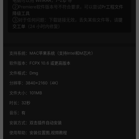
电脑可以用
WinRAR
，
7-Zip
等
②Premiere软件版本号不符合要求，可以尝试
Pr工程文件
降级工具
③对于任何问题：下载链接无效，丢失某些文件等，请
提
交工单
（24 小时内修复）
支持系统：
MAC苹果系统（支持Intel和M芯片）
软件版本：
FCPX 10.6 或更高版本
文件格式：
Dmg
分辨率：
3840×2160（4K）
文件大小：
101MB
时长：
32秒
音乐：
有
安装方式：
双击插件自动安装
使用帮助：
安装位置图,视频教程