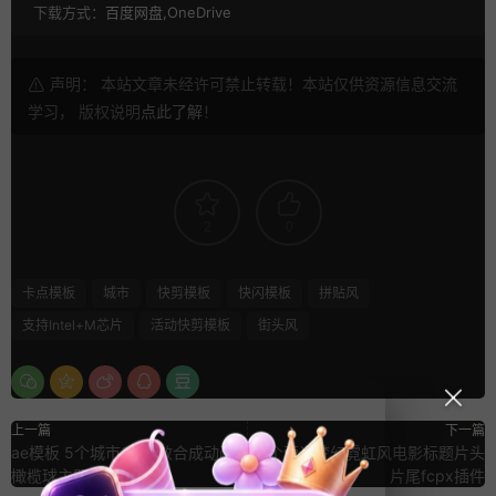
下载方式：
百度网盘,OneDrive
声明： 本站文章未经许可禁止转载！本站仅供资源信息交流
学习， 版权说明
点此了解
！
2
0
卡点模板
城市
快剪模板
快闪模板
拼贴风
支持Intel+M芯片
活动快剪模板
街头风
上一篇
下一篇
ae模板 5个城市3D特效合成动画
6个荧光梦幻霓虹风电影标题片头
橄榄球主题片头素材
片尾fcpx插件