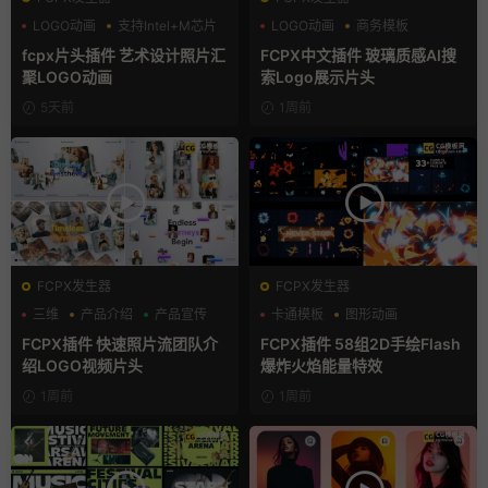
LOGO动画
支持Intel+M芯片
LOGO动画
商务模板
汇聚
支持Intel+M芯片
fcpx片头插件 艺术设计照片汇
FCPX中文插件 玻璃质感AI搜
聚LOGO动画
索Logo展示片头
5天前
1周前
FCPX发生器
FCPX发生器
三维
产品介绍
产品宣传
卡通模板
图形动画
手绘风
FCPX插件 快速照片流团队介
FCPX插件 58组2D手绘Flash
绍LOGO视频片头
爆炸火焰能量特效
1周前
1周前