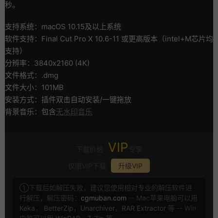
秒。
支持系统：macOS 10.15及以上系统
软件支持：Final Cut Pro X 10.6-11 或更高版本（intel+M芯片均
支持）
分辨率：3840x2160 (4K)
文件格式：.dmg
文件大小：101MB
安装方式：插件双击自动安装/一键拖放
背景音乐：包含
无水印音乐
VIP
下载价格
专享
仅限VIP下载
升级VIP
①下载后如解压失败，建议您使用相对专业的解压软件进
行解压，解压密码：
cgmuban.com
-- Mac苹果电脑可以用
Keka
，
BetterZip
，
Unarchiver
，
RAR Extractor
等 -- Win