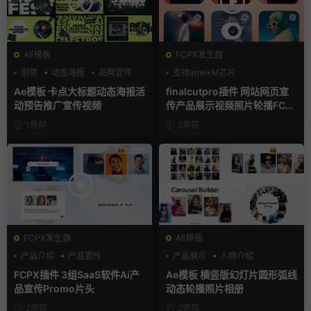
AE模板
FCPX发生器
创意
动态海报
品牌宣传
支持Intel+M芯片
Ae模板 卡点大标题动态海报活
finalcutpro插件 网站网页宣
动预告推广宣传视频
传产品展示视频照片轮播FCP
X插件
1周前
2周前
FCPX发生器
AE模板
产品介绍
产品宣传
产品展示
人物介绍
产品展示
团队介绍
FCPX插件 3组SaaS软件Ai产
Ae模板 横竖版幻灯片圆形弧线
品宣传Promo片头
动态轮播照片相册
2周前
2周前