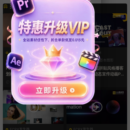
猜你喜欢
FCPX转场
PR基本图形mogrt
光效
复古风
LOGO动画
PR基本图形
支持Intel+M芯片
复古风
FCPX转场插件 15组光效胶片
pr模板 做旧撕纸拼贴风格播客
划痕复古视频过渡
节目开场介绍动态宣传动画PR
模版
19小时前
5天前
FCPX发生器
FCPX发生器