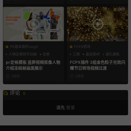
PR基本图形mogrt
FCPX转场
人物定格特写动画
创意
三维
叠加素材
婚礼模板
动态海报
pr定格模板 竖屏视频抠像人物
FCPX插件 3组金色粒子光效闪
介绍冻结帧画面展示
耀节日转场视频过渡
2周前
2周前
评论
0
请先
登录