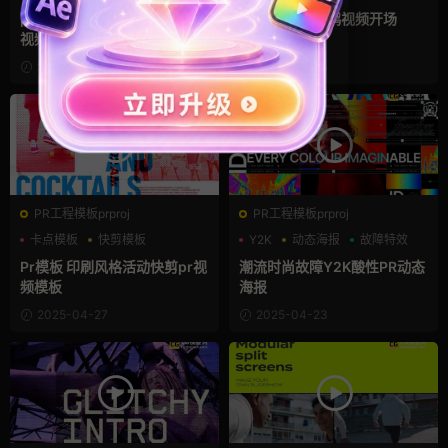
pr视频模板 街头涂鸦纹理标题
pr片头 手绘涂鸦视频开场
视频开场
2025-04-29
2025-04-28
PR工程模板prproj
PR工程模板prproj
卡点模板
快剪模板
Y2K
动态海报
故障特效
快闪模板
Pr模板 印刷风格活动快剪pr视
潮流时尚故障Y2K酸性PR动态
频模板
海报
2025-04-27
2025-04-23