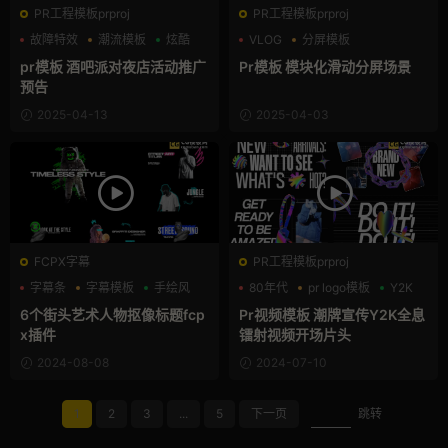
PR工程模板prproj
PR工程模板prproj
故障特效
潮流模板
炫酷
VLOG
分屏模板
自媒体模板
pr模板 酒吧派对夜店活动推广
Pr模板 模块化滑动分屏场景
预告
2025-04-13
2025-04-03
FCPX字幕
PR工程模板prproj
字幕条
字幕模板
手绘风
80年代
pr logo模板
Y2K
6个街头艺术人物抠像标题fcp
Pr视频模板 潮牌宣传Y2K全息
x插件
镭射视频开场片头
2024-08-08
2024-07-10
1
2
3
...
5
下一页
跳转