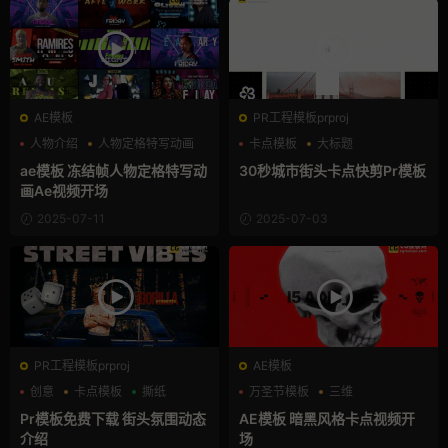
AE模板
PR工程模板prproj
人物介绍
人物定格特写动画
卡点模板
大标题
动态海报
快剪模板
ae模板 冻结帧人物定格特写动
30秒城市街头卡点快剪Pr模板
画Ae视频开场
2025-07-11
2025-07-03
PR工程模板prproj
AE模板
创意
卡点模板
撕纸
万圣节模板
三维
卡点模板
Pr模板免费下载 街头氛围动态
AE模板 暗黑风格卡点视频开
介绍
场