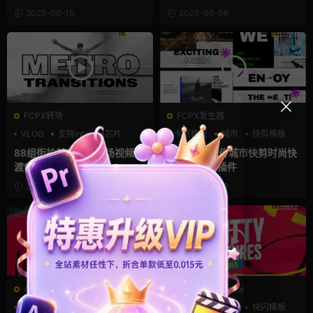
2025-06-15
2025-06-06
FCPX转场
FCPX发生器
VLOG
支持Intel+M芯片
卡点模板
城市
快剪模板
电影风模板
88组街拍前景遮挡转场视频过
32秒活动宣传城市快剪时尚快
渡fcpx转场插件
闪模板fcpx插件
2025-05-15
2025-05-02
AE模板
PR工程模板prproj
手绘风
故障特效
涂鸦
卡点模板
嘻哈
快闪模板