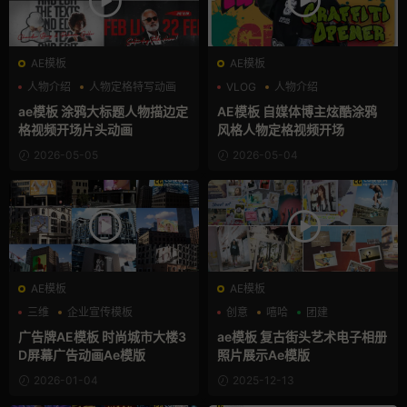
AE模板
AE模板
人物介绍
人物定格特写动画
VLOG
人物介绍
嘻哈
人物定格特写动画
ae模板 涂鸦大标题人物描边定
AE模板 自媒体博主炫酷涂鸦
格视频开场片头动画
风格人物定格视频开场
2026-05-05
2026-05-04
AE模板
AE模板
三维
企业宣传模板
创意
嘻哈
团建
动态海报
广告牌AE模板 时尚城市大楼3
ae模板 复古街头艺术电子相册
D屏幕广告动画Ae模版
照片展示Ae模版
2026-01-04
2025-12-13