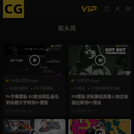
街头风
PR基本图形mogrt
PR预设Prfpset
PR基本图形
PR字幕模板
Pr预设
人物定格特写动画
创意
复古风
Pr字幕模板 40款涂鸦乱画毛
PR模板 拼贴撕纸抠像人物定格
刺标题文字特效Pr模板
描边转场Pr预设
2026-05-23
2026-05-11