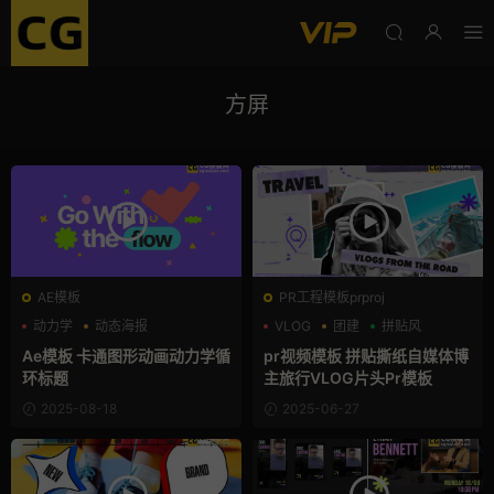
方屏
AE模板
PR工程模板prproj
动力学
动态海报
VLOG
团建
拼贴风
卡通模板
Ae模板 卡通图形动画动力学循
pr视频模板 拼贴撕纸自媒体博
环标题
主旅行VLOG片头Pr模板
2025-08-18
2025-06-27