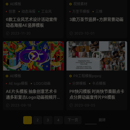
AE模板
视频素材
创意
动态海报
工业风
万圣节模板
三维
卡通模板
6款工业风艺术设计活动宣传
3款万圣节竖屏+方屏背景动画
动态海报AE竖屏模板
2023-11-20
2023-10-01
AE模板
PR工程模板prproj
AE logo模板
LOGO动画
分屏模板
卡点模板
卡通模板
快剪模板
AE片头模板 抽象创意艺术卡
PR快闪模板 时尚快节奏鼓点卡
通多彩复古Logo动画视频开场
点分屏动画宣传片PR模板
ae模板
2023-09-18
2023-09-05
1
2
3
4
下一页
跳转