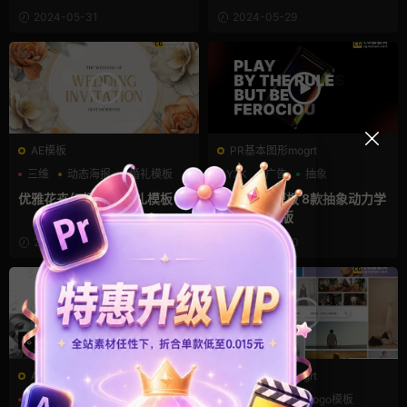
2024-05-31
2024-05-29
AE模板
PR基本图形mogrt
三维
动态海报
婚礼模板
Y2K
广告
抽象
优雅花卉幻灯片ae婚礼模板
Premiere模板 8款抽象动力学
玻璃文字排版
2024-05-18
2024-03-20
AE模板
PR基本图形mogrt
作品集
卡点模板
嘻哈
LOGO动画
pr logo模板