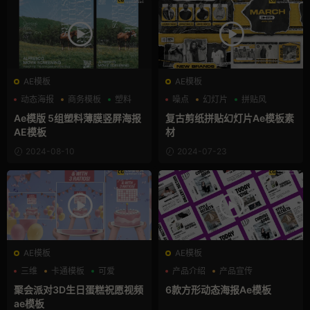
AE模板
AE模板
动态海报
商务模板
塑料
噪点
幻灯片
拼贴风
Ae模版 5组塑料薄膜竖屏海报
复古剪纸拼贴幻灯片Ae模板素
AE模板
材
2024-08-10
2024-07-23
AE模板
AE模板
三维
卡通模板
可爱
产品介绍
产品宣传
产品展示
聚会派对3D生日蛋糕祝愿视频
6款方形动态海报Ae模板
ae模板