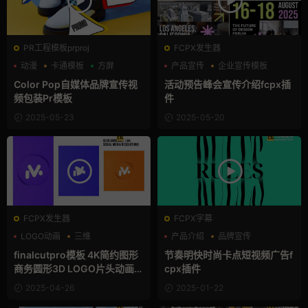
PR工程模板prproj
FCPX发生器
动漫
卡通模板
方屏
产品宣传
企业宣传模板
动态海报
Color Pop自媒体品牌宣传视
活动预告峰会宣传介绍fcpx插
频包装Pr模板
件
2025-05-23
2025-05-20
FCPX发生器
FCPX字幕
LOGO动画
三维
产品介绍
品牌宣传
企业宣传模板
商务模板
finalcutpro模板 4K简约图形
节奏明快时尚卡点短视频广告f
商务圆形3D LOGO片头动画fc
cpx插件
px插件
2025-04-26
2025-01-22