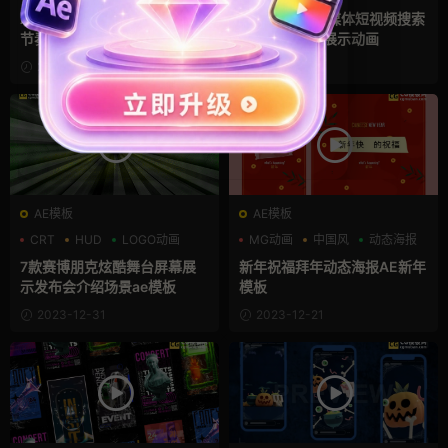
分屏模板
AE快闪模板 卡点快剪重拍快
pr片头模板 自媒体短视频搜索
节奏大标题
栏个人照片墙展示动画
2024-01-22
2024-01-13
AE模板
AE模板
CRT
HUD
LOGO动画
MG动画
中国风
动态海报
7款赛博朋克炫酷舞台屏幕展
新年祝福拜年动态海报AE新年
示发布会介绍场景ae模板
模板
2023-12-31
2023-12-21