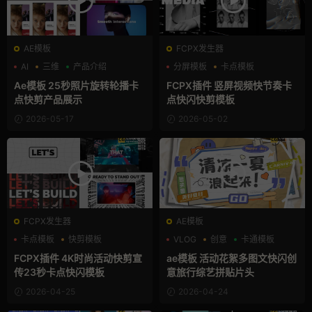
AE模板
FCPX发生器
AI
三维
产品介绍
分屏模板
卡点模板
快剪模板
Ae模板 25秒照片旋转轮播卡
FCPX插件 竖屏视频快节奏卡
点快剪产品展示
点快闪快剪模板
2026-05-17
2026-05-02
FCPX发生器
AE模板
卡点模板
快剪模板
VLOG
创意
卡通模板
快闪模板
FCPX插件 4K时尚活动快剪宣
ae模板 活动花絮多图文快闪创
传23秒卡点快闪模板
意旅行综艺拼贴片头
2026-04-25
2026-04-24