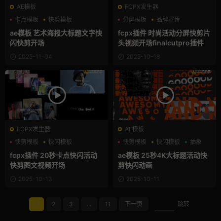
AE模板
FCPX发生器
卡点模板
快剪模板
分屏模板
品牌宣传
快闪模板
快剪模板
ae模板 艺术海报大标题文字快
fcpx插件 时尚活动分屏快剪片
闪快剪开场
头视频开场finalcutpro插件
2025-11-04
2025-10-18
FCPX发生器
AE模板
快剪模板
快闪模板
快剪模板
快闪模板
抽象
支持Intel+M芯片
fcpx插件 20秒卡点快闪活动
ae模板 25秒4K大标题活动快
快剪图文视频开场
剪快闪动画
2025-10-13
2025-10-11
1
2
3
...
11
下一页
跳转