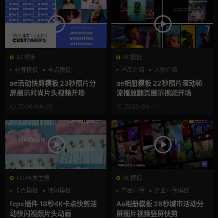
AE模板
AE模板
分屏模板
卡点模板
产品介绍
人物介绍
快剪模板
卡点模板
ae活动快剪模板 23秒照片分
ae相册模板 22秒照片滚动轮
屏展示时尚片头视频开场
流播放翻页展示视频开场
2026-04-22
2026-04-11
FCPX发生器
AE模板
卡点模板
快闪模板
产品宣传
企业宣传模板
支持Intel+M芯片
作品集
fcpx插件 18秒4K卡点快剪活
Ae相册模板 28秒城市活动分
动快闪视频片头动画
屏图片视频竖屏快剪