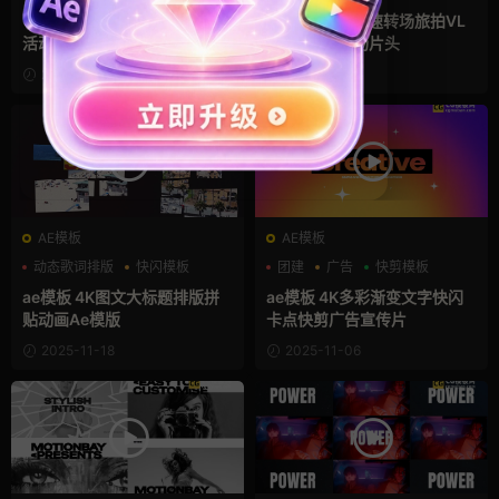
分屏模板
10秒4K卡点快闪分屏品牌宣传
Ae模板 时尚快速转场旅拍VL
活动快剪ae模板
OG短视频开场片头
2026-01-09
2026-01-05
AE模板
AE模板
动态歌词排版
快闪模板
团建
广告
快剪模板
拼贴风
ae模板 4K图文大标题排版拼
ae模板 4K多彩渐变文字快闪
贴动画Ae模版
卡点快剪广告宣传片
2025-11-18
2025-11-06