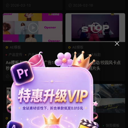
2026-03-13
2026-02-18
AE模板
AE模板
产品宣传
产品展示
卡点模板
大标题
企业宣传模板
快剪模板
Ae模板 时尚现代创意广告15
ae模版 街舞/运动/校园风卡点
秒宣传片活动快剪模板
快闪活动快剪片头
2026-01-16
2026-01-11
AE模板
AE模板
产品宣传
企业宣传模板
VLOG
卡点模板
快剪模板