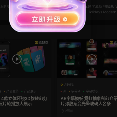
频PR模板
PR模板：圣诞节小彩灯卡通可爱文字动画标题字幕条PR模板 Wi
Holidays Modern 
AE模板
绍
产品宣传
产品展示
AI
字幕条
字幕模板
板 4款立体环绕3D旋转幻灯
AE字幕模板 霓虹抽象科幻介
照片轮播放大展示
片弥散渐变光晕玻璃人名条
2周前