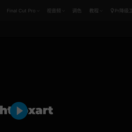
Final Cut Pro
视音频
调色
教程
Pr降级