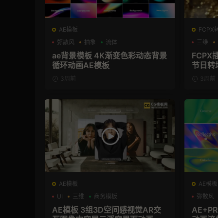
AE模板
FCPX
弥散风
抽象
流体
三维
ae背景模板 4K渐变色彩动态背景
FCP
循环动画AE模板
节日转
3周前
3周前
AE模板
AE模板
UI
三维
商务模板
弥散风
AE模板 3组3D空间感视觉AR交
AE+