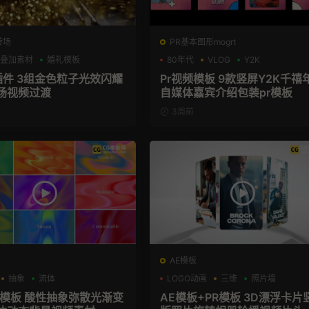
转场
PR基本图形mogrt
叠加素材
婚礼模板
80年代
VLOG
Y2K
X插件 3组金色粒子光效闪耀
Pr视频模板 9款竖屏Y2K千禧
场视频过渡
自媒体嘉宾介绍包装pr模板
3周前
AE模板
抽象
流体
LOGO动画
三维
照片墙
PR模板 酸性抽象弥散光渐变
AE模板+PR模板 3D漂浮卡片