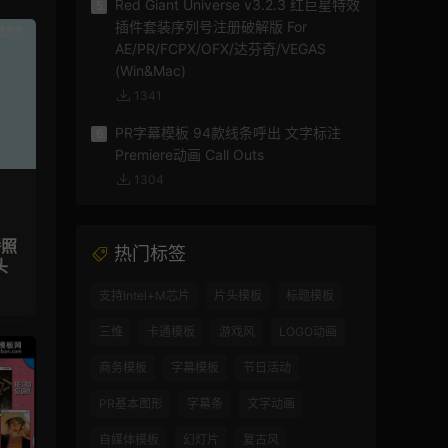
Red Giant Universe v3.2.3 红巨星特效
5
插件套装序列号注册破解版 For
AE/PR/FCPX/OFX/达芬奇/VEGAS
(Win&Mac)
1341
PR字幕模板 94款线条呼出 文字标注
6
Premiere动画 Call Outs
1304
播照
热门标签
头
支持Intel+M芯片
片头模板
标题模板
三维
卡通模板
游戏风
LOGO动画
商务模板
字幕模板
节日活动
PR基本图形
字幕条
文字动画
自媒体模板
幻灯片
复古风