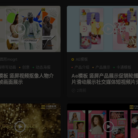
图形mogrt
AE模板
格特写动画
创意
动态海报
产品介绍
产品展示
卡通模板
格模板 竖屏视频抠像人物介
Ae模板 竖屏产品展示促销轮
帧画面展示
片滑动展示社交媒体短视频片
2周前