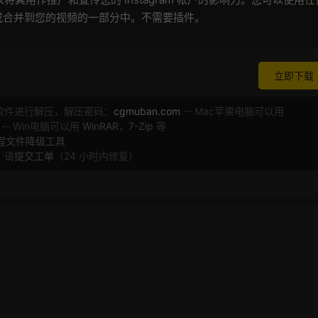
或合并到您的视频的一部分中。不需要插件。
立即下载
软件进行解压，解压密码：
cgmuban.com
-- Mac苹果电脑可以用
 -- Win电脑可以用
WinRAR
，
7-Zip
等
工程文件降级工具
，请
提交工单
（24 小时内修复）