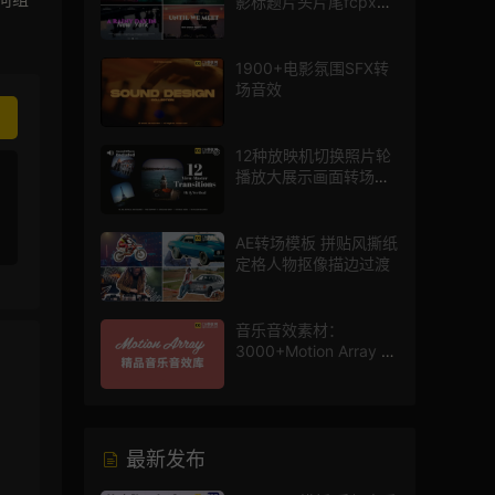
影标题片头片尾fcpx插
件
1900+电影氛围SFX转
场音效
12种放映机切换照片轮
播放大展示画面转场动
画AE模板
AE转场模板 拼贴风撕纸
定格人物抠像描边过渡
音乐音效素材：
3000+Motion Array 影
片配乐音效素材库
最新发布