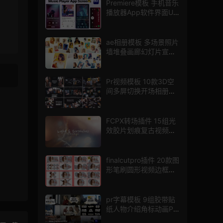
Premiere模板 手机音乐
播放器App软件界面UI
进度条动画视频样机pr
模版
ae相册模板 多场景照片
墙堆叠画廊幻灯片宣传
视频
Pr视频模板 10款3D空
间多屏切换开场相册视
频展示照片墙pr模板
FCPX转场插件 15组光
效胶片划痕复古视频过
渡
finalcutpro插件 20款图
形笔刷圆形视频边框遮
罩fcpx片头插件
pr字幕模板 9组胶带贴
纸人物介绍角标动画PR
模版