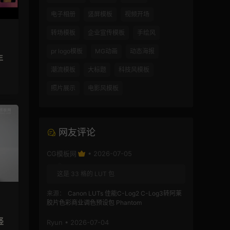
电子相册
竖屏模板
视频开场
转场模板
企业宣传模板
手绘风
pr logo模板
MG动画
动态海报
年
潮流模板
大标题
科技风模板
照片展示
电影风模板
网友评论
CG模板网
• 2026-07-05
这是 33 格的 LUT 包
来源：
Canon LUTs 佳能C-Log2 C-Log3转阿莱
胶片色彩商业调色预设包 Phantom
竖
Ryun • 2026-07-04