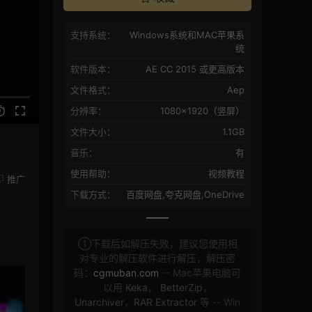
支持系统：
Windows系统和MAC苹果系
统
软件版本：
AE CC 2015 或更高版本
文件格式：
Aep
分辨率：
1080×1920（竖屏）
文件大小：
1.1GB
音乐：
有
使用帮助：
视频教程
推广
下载方式：
百度网盘,夸克网盘,OneDrive
①下载后如解压失败，建议您使用相
对专业的解压软件进行解压，解压密
码：
cgmuban.com
-- Mac苹果电脑可
以用
Keka
，
BetterZip
，
Unarchiver
，
RAR Extractor
等 -- Win