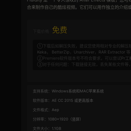
合来制作自己的酷炫视频。它们可以用作独立的介绍
免费
下载价格
①下载后如解压失败，建议您使用相对专业的解压
Keka
，
BetterZip
，
Unarchiver
，
RAR Extractor
等
②Premiere软件版本号不符合要求，可以尝试
Pr
③对于任何问题：下载链接无效，丢失某些文件等
支持系统：
Windows系统和MAC苹果系统
软件版本：
AE CC 2015 或更高版本
文件格式：
Aep
分辨率：
1080×1920（竖屏）
文件大小：
1.1GB