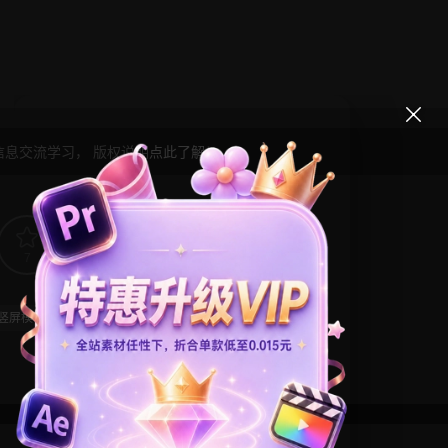
信息交流学习， 版权说明
点此了解
！
7
0
竖屏模板
粒子特效
视频背景