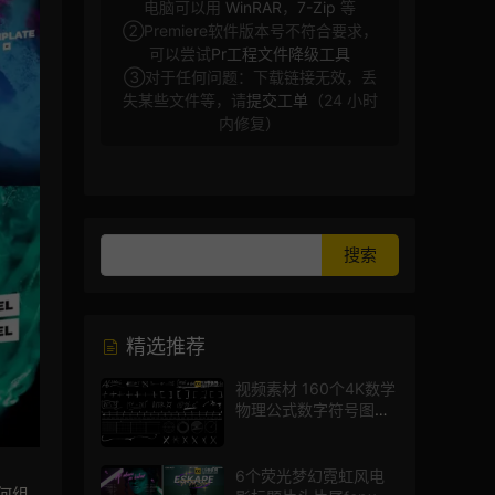
电脑可以用
WinRAR
，
7-Zip
等
②Premiere软件版本号不符合要求，
可以尝试
Pr工程文件降级工具
③对于任何问题：下载链接无效，丢
失某些文件等，请
提交工单
（24 小时
内修复）
精选推荐
视频素材 160个4K数学
物理公式数字符号图标
mg图形动画
6个荧光梦幻霓虹风电
任何组