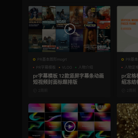
PR基本图形mogrt
PR基本
PR字幕模板
VLOG
人物介绍
人物定
pr字幕模板 12款竖屏字幕条动画
pr定
短视频封面标题排版
绍冻结
2周前
2周前