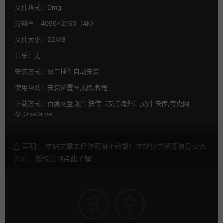
文件格式：
Dmg
分辨率：
4096×2160（4K）
文件大小：
22MB
音乐：
无
安装方式：
双击插件自动安装
使用帮助：
安装位置图,视频教程
下载方式：
百度网盘,奶牛快传（支持海外）,奶牛快传,夸克网
盘,OneDrive
声明： 本站文章未经许可禁止转载！本站仅供资源信息交流
学习， 版权说明
点此了解
！
10
0