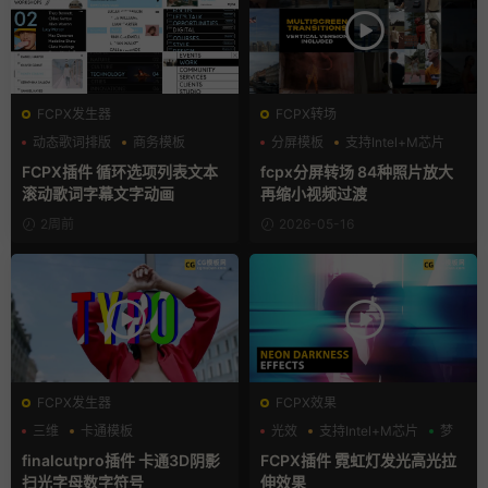
FCPX发生器
FCPX转场
动态歌词排版
商务模板
分屏模板
支持Intel+M芯片
字幕模板
照片墙
FCPX插件 循环选项列表文本
fcpx分屏转场 84种照片放大
滚动歌词字幕文字动画
再缩小视频过渡
2周前
2026-05-16
FCPX发生器
FCPX效果
三维
卡通模板
光效
支持Intel+M芯片
梦
支持Intel+M芯片
finalcutpro插件 卡通3D阴影
FCPX插件 霓虹灯发光高光拉
扫光字母数字符号
伸效果