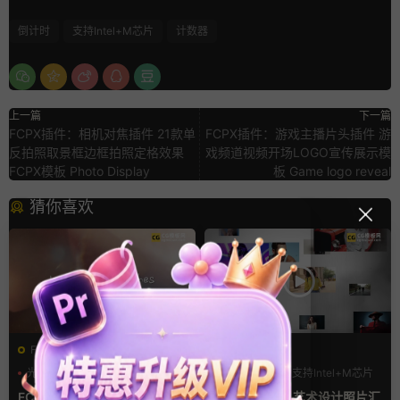
倒计时
支持Intel+M芯片
计数器
上一篇
下一篇
FCPX插件：相机对焦插件 21款单
FCPX插件：游戏主播片头插件 游
反拍照取景框边框拍照定格效果
戏频道视频开场LOGO宣传展示模
FCPX模板 Photo Display
板 Game logo reveal
猜你喜欢
FCPX转场
FCPX发生器
光效
复古风
LOGO动画
支持Intel+M芯片
支持Intel+M芯片
汇聚
FCPX转场插件 15组光效胶片
fcpx片头插件 艺术设计照片汇