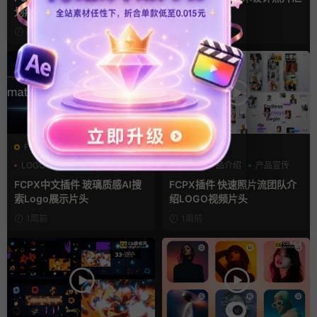
划痕复古视频过渡
聚LOGO动画
4小时前
4天前
FCPX发生器
FCPX发生器
LOGO动画
商务模板
三维
产品介绍
产品宣传
支持Intel+M芯片
FCPX中文插件 玻璃质感AI搜
FCPX插件 快速照片流团队介
索Logo展示片头
绍LOGO视频片头
1周前
1周前