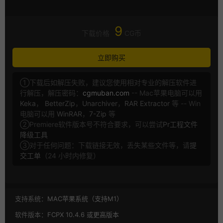
9
下载价格
CG币
立即购买
①下载后如解压失败，建议您使用相对专业的解压软件进
行解压，解压密码：
cgmuban.com
-- Mac苹果电脑可以用
Keka
，
BetterZip
，
Unarchiver
，
RAR Extractor
等 -- Win
电脑可以用
WinRAR
，
7-Zip
等
②Premiere软件版本号不符合要求，可以尝试
Pr工程文件
降级工具
③对于任何问题：下载链接无效，丢失某些文件等，请
提
交工单
（24 小时内修复）
支持系统：
MAC苹果系统（支持M1）
软件版本：
FCPX 10.4.6 或更高版本