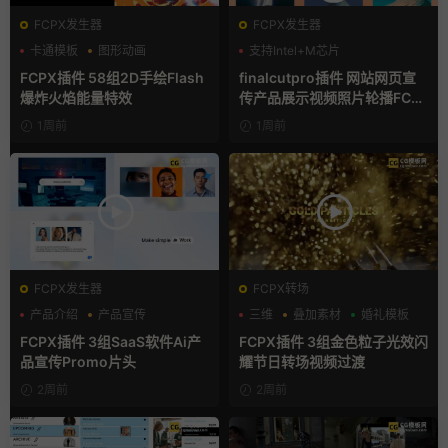
FCPX发生器
FCPX发生器
卡通模板
图形动画
支持Intel+M芯片
手绘风
FCPX插件 58组2D手绘Flash
finalcutpro插件 网站网页宣
爆炸火焰能量特效
传产品展示视频照片轮播FCP
X插件
1周前
1周前
FCPX发生器
FCPX转场
产品介绍
产品宣传
三维
叠加素材
婚礼模板
产品展示
FCPX插件 3组SaaS软件Ai产
FCPX插件 3组金色粒子光效闪
品宣传Promo片头
耀节日转场视频过渡
2周前
2周前