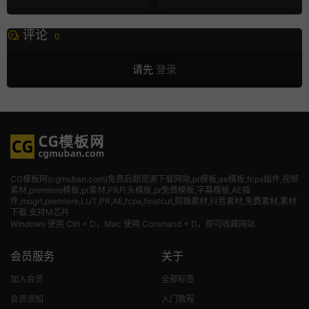
评论
0
请先
登录
CG模板网(cgmuban.com)免费后期资源下载网站,pr模板,ae模板,fcpx插件,视频
素材
,premiere模板,pr素材,PR片头模板,pr免费模板,字幕模板,AE插
件,mogrt,premiere,LUT,PR,AE,fcpx,finalcut,剪辑素材,抖音素材,免费素材,素材
下载,支持M芯片
Windows 使用 Ctrl + D，Mac 使用 Command + D，即可收藏网站
会员服务
关于
加入会员
全部标签
会员须知
入门教程