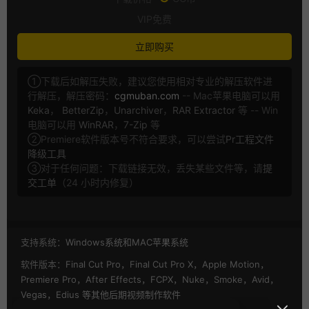
VIP免费
立即购买
①下载后如解压失败，建议您使用相对专业的解压软件进
行解压，解压密码：
cgmuban.com
-- Mac苹果电脑可以用
Keka
，
BetterZip
，
Unarchiver
，
RAR Extractor
等 -- Win
电脑可以用
WinRAR
，
7-Zip
等
②Premiere软件版本号不符合要求，可以尝试
Pr工程文件
降级工具
③对于任何问题：下载链接无效，丢失某些文件等，请
提
交工单
（24 小时内修复）
支持系统：
Windows系统和MAC苹果系统
软件版本：
Final Cut Pro，Final Cut Pro X，Apple Motion，
Premiere Pro，After Effects，FCPX，Nuke，Smoke，Avid，
Vegas，Edius 等其他后期视频制作软件