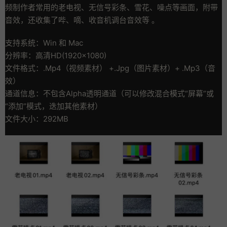
频制作者常用的老电视、无信号彩条、雪花、噪点等画面，附带
音效，还收集了哔、嘀、收音机调台音效等 。
支持系统：Win 和 Mac
分辨率：高清HD(1920×1080)
文件格式：.Mp4（视频素材） +.Jpg（图片素材）+ .Mp3（音
效）
通道信息：不包含Alpha透明通道（可以修改混合模式“屏幕”或
“添加”模式，迭加其他素材）
文件大小：292MB