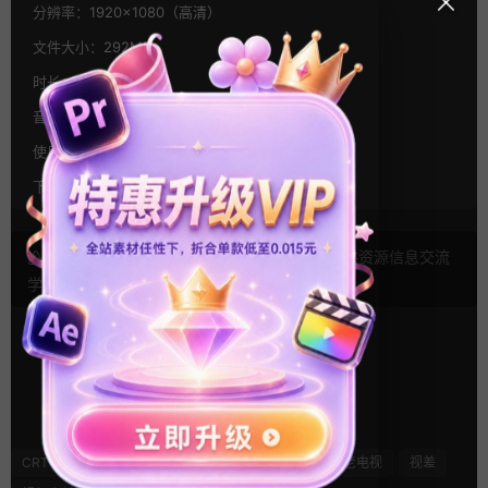
分辨率：
1920×1080（高清）
文件大小：
292MB
时长：
4秒-10秒
音乐：
有音效
使用帮助：
视频教程
下载方式：
百度网盘,夸克网盘,OneDrive
声明： 本站文章未经许可禁止转载！本站仅供资源信息交流
学习， 版权说明
点此了解
！
16
0
CRT
VHS
图片素材
故障特效
电视
老电视
视差