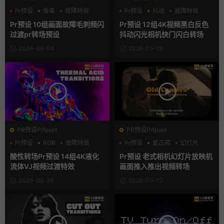
Pr预设
像素
故障特效
Pr预设
抖动
故障特效
Pr预设 10组画面故障毛刺频闪
Pr预设 12组4K视频黑白反色
过渡pr转场预设
抖动闪光相机快门闪白转场
2026-06-04
2026-05-29
PR预设Prfpset
PR预设Prfpset
Pr预设
RGB
故障特效
Pr预设
复古风
幻灯片
酸性转场Pr预设 14组4K液化
Pr预设 老式相机幻灯片放映机
流体VJ视频过渡特效
画面推入推出视频转场
2026-05-26
2026-05-13