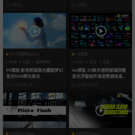
4周前
4周前
PR工程模板prproj
AE模板
RGB
光效
故障特效
HUD
交互
信息
PR模板 影视剪辑高光朦胧梦幻
Ae模板 30款半透明玻璃弥散
发光RGB辉光柔光
发光浮窗组件渐变数据信息图
表卡片
2026-06-28
2026-06-22
PR预设Prfpset
PR预设Prfpset