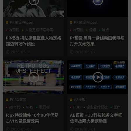
PR预设Prfpset
PR预设Prfpset
Pr预设
人物定格特写动画
Pr预设
像素
噪点
复古风
PR模板 拼贴撕纸抠像人物定格
Pr预设 黑屏一条线动画老电视
描边转场Pr预设
打开关闭效果
2026-05-11
2026-05-07
FCPX效果
AE模板
80年代
VHS
取景框
HUD
企业宣传模板
医疗
fcpx特效插件 10个90年代复
AE模板 HUD科技线条文字框
古VHS录像带效果
信号故障大标题动画
2026-05-05
2026-05-01