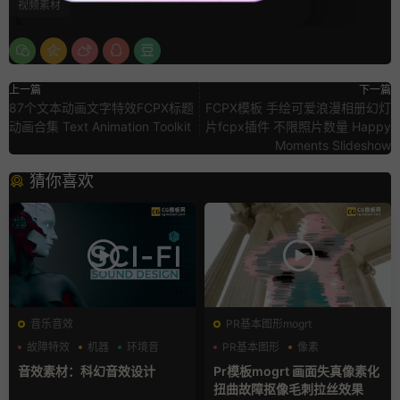
视频素材
上一篇
下一篇
87个文本动画文字特效FCPX标题
FCPX模板 手绘可爱浪漫相册幻灯
动画合集 Text Animation Toolkit
片fcpx插件 不限照片数量 Happy
Moments Slideshow
猜你喜欢
音乐音效
PR基本图形mogrt
故障特效
机器
环境音
PR基本图形
像素
故障特效
音效素材：科幻音效设计
Pr模板mogrt 画面失真像素化
扭曲故障抠像毛刺拉丝效果