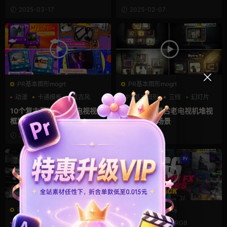
2025-03-17
2025-02-07
PR基本图形mogrt
PR基本图形mogrt
动漫
卡通模板
复古风
PR基本图形
三维
幻灯片
10个复古蒸汽波pr老电视视频
Pr模板 6个复古老电视机堆视
框场景模板
频播放展示场景
2025-01-06
2024-12-10
PR工程模板prproj
PR工程模板prproj
RGB
VHS
像素
80年代
mv
RGB