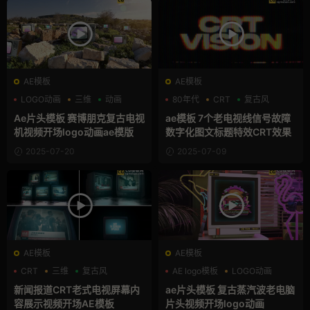
AE模板
AE模板
LOGO动画
三维
动画
80年代
CRT
复古风
Ae片头模板 赛博朋克复古电视
ae模板 7个老电视线信号故障
机视频开场logo动画ae模版
数字化图文标题特效CRT效果
2025-07-20
2025-07-09
AE模板
AE模板
CRT
三维
复古风
AE logo模板
LOGO动画
三维
新闻报道CRT老式电视屏幕内
ae片头模板 复古蒸汽波老电脑
容展示视频开场AE模板
片头视频开场logo动画