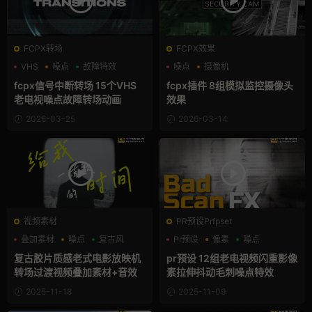
FCPX转场
FCPX效果
VHS
噪点
故障特效
噪点
摄像机
支持Intel+M芯片
fcpx信号中断转场 15个VHS
fcpx插件 8组模拟监控摄像头
老电视噪点故障转场动画
效果
2026-03-25
2026-03-14
视频素材
PR预设Prfpset
叠加素材
噪点
复古风
Pr预设
像素
噪点
复古胶片质感老式电影放映机
pr预设 12组老电视频闪重影像
转场过渡视频叠加素材+音效
素拉伸抖动毛刺噪点特效
2025-11-18
2025-11-09