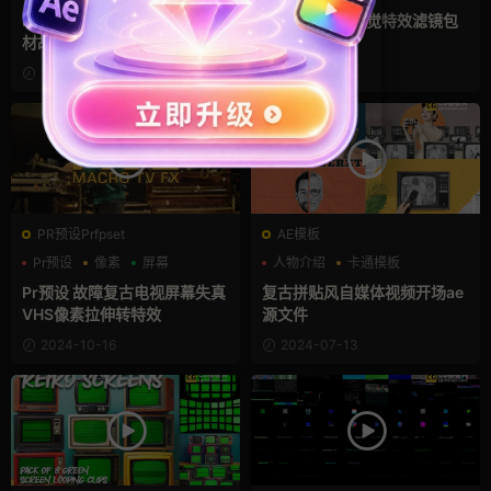
PR模板 250个动态视觉特效素
PR模板 66种视觉特效滤镜包
材故障电视坏信号叠加效果
2024-11-05
2024-10-28
PR预设Prfpset
AE模板
Pr预设
像素
屏幕
人物介绍
卡通模板
复古风
Pr预设 故障复古电视屏幕失真
复古拼贴风自媒体视频开场ae
VHS像素拉伸转特效
源文件
2024-10-16
2024-07-13