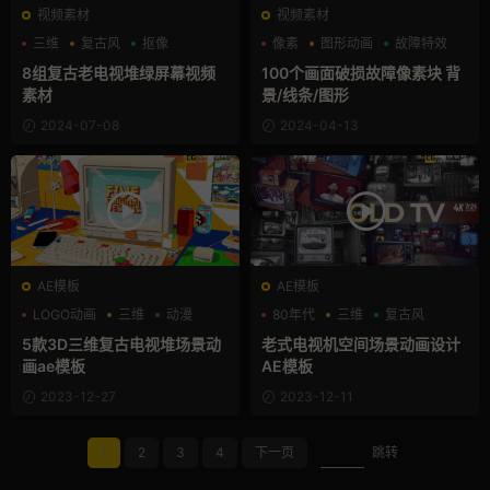
视频素材
视频素材
三维
复古风
抠像
像素
图形动画
故障特效
8组复古老电视堆绿屏幕视频
100个画面破损故障像素块 背
素材
景/线条/图形
2024-07-08
2024-04-13
AE模板
AE模板
LOGO动画
三维
动漫
80年代
三维
复古风
5款3D三维复古电视堆场景动
老式电视机空间场景动画设计
画ae模板
AE模板
2023-12-27
2023-12-11
1
2
3
4
下一页
跳转