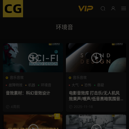
环境音
音乐音效
音乐音效
故障特效
机器
环境音
大气
恐怖
悬疑
音效素材：科幻音效设计
电影音效库 打击乐/无人机风
效果声/嗖声/低音黑暗氛围音
效
4周前
2025-11-18
荐