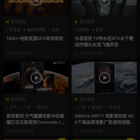
音乐音效
音乐音效
环境音
电影风模板
音效
环境音
音效
1900+电影氛围SFX转场音效
水滴音效 75种水花SFX水下慢
动作镜头水流飞溅声音
2025-03-31
2025-03-28
音乐音效
音乐音效
大气
广告
游戏风
广告
游戏风
环境音
音效素材 大气震撼电影冲击碰
SINGULARITY 电影音效库 40
撞打击无损音效Cinematic Im
0个高品质电影广告游戏视频
pacts
背音频素材
2025-03-23
2025-03-05