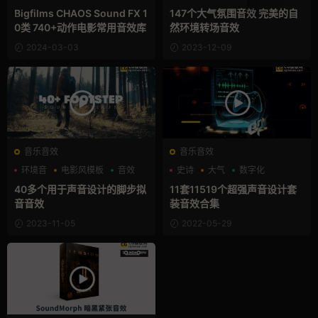
Bigfilms CHAOS Sound FX 1
147个大气氛围音效 完美的自
0类 740+动作电影常用音效库
然环境转场音效
2024-03-03
2023-12-09
音乐音效
音乐音效
环境音
电影风模板
音效
史诗
大气
数字化
40多个用于声音设计的脚步拟
11套11519个超强声音设计套
音音效
装音效合集
2023-11-05
2022-05-29