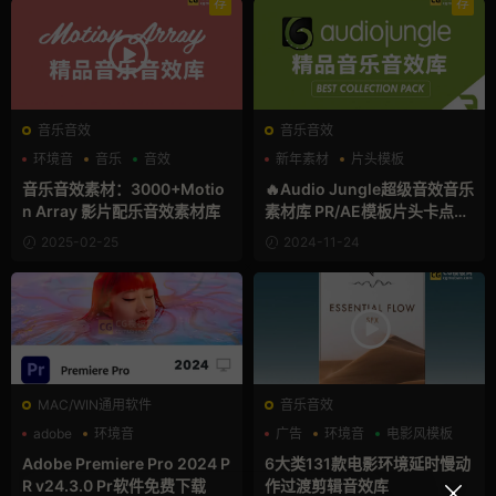
荐
荐
音乐音效
音乐音效
环境音
音乐
音效
新年素材
片头模板
环境音
音乐音效素材：3000+Motio
🔥Audio Jungle超级音效音乐
n Array 影片配乐音效素材库
素材库 PR/AE模板片头卡点音
乐影视宣传片后期配乐
2025-02-25
2024-11-24
MAC/WIN通用软件
音乐音效
adobe
环境音
广告
环境音
电影风模板
Adobe Premiere Pro 2024 P
6大类131款电影环境延时慢动
R v24.3.0 Pr软件免费下载
作过渡剪辑音效库