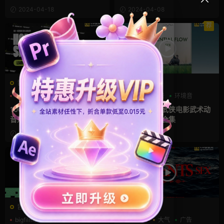
2024-04-18
2024-04-08
荐
音乐音效
音乐音效
TROPIC COLOUR
广告
中国风
广告
环境音
悬疑
100首恐怖惊悚电影氛围背景
中国传统功夫武侠电影武术动
音效库 Tropic Colour HORR
作环境音效库合集
OR SFX
2024-04-07
2024-04-04
音乐音效
音乐音效
bigfilms
游戏风
环境音
AcidBite
大气
广告