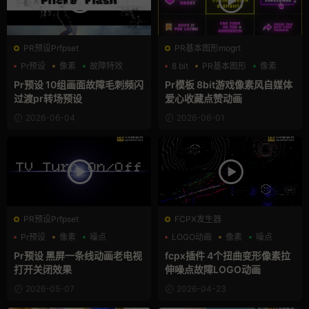
PR预设Prfpset
PR基本图形mogrt
Pr预设
像素
故障特效
8 bit
PR基本图形
像素
Pr预设 10组画面故障毛刺频闪
Pr模板 8bit游戏像素风自媒体
过渡pr转场预设
爱心收藏点赞动画
2026-06-04
2026-06-01
PR预设Prfpset
FCPX发生器
Pr预设
像素
噪点
LOGO动画
像素
噪点
Pr预设 黑屏一条线动画老电视
fcpx插件 4个扭曲变形像素拉
打开关闭效果
伸噪点故障LOGO动画
2026-05-07
2026-04-23