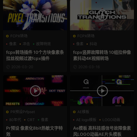
FCPX转场
FCPX转场
像素
冲击
故障特效
像素
抖动
支持Intel+M芯片
fcpx转场插件 10个方块像素条
fcpx竖屏故障转场 10组拉伸像
拉丝视频过渡fcpx插件
素抖动4K视频转场
2026-03-20
2026-03-16
PR预设Prfpset
AE模板
80年代
CRT
像素
AE logo模板
LOGO动画
像素
Pr预设 像素化8bit热敏文字特
Ae模板 高科技感信号故障像素
效
风LOGO动画AE片头模板