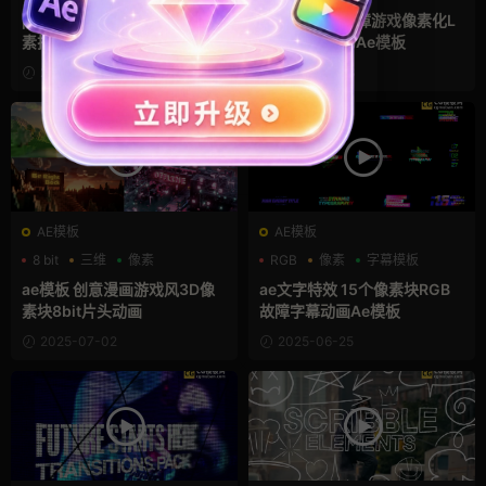
pr预设 12组老电视频闪重影像
ae片头模板 故障游戏像素化L
素拉伸抖动毛刺噪点特效
OGO动画科幻Ae模板
2025-11-09
2025-07-03
AE模板
AE模板
8 bit
三维
像素
RGB
像素
字幕模板
ae模板 创意漫画游戏风3D像
ae文字特效 15个像素块RGB
素块8bit片头动画
故障字幕动画Ae模板
2025-07-02
2025-06-25