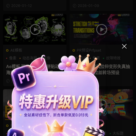
2026-01-12
2026-01-09
AE模板
PR预设Prfpset
像素
动态海报
抠像
Pr预设
像素
故障特效
Ae模板 潮流时尚涂鸦拼贴动态
PR预设 游戏风拉伸变形失真抽
海报音乐节乐队成员介绍
搐故障像素拉丝转场预设
2026-01-09
2025-11-15
PR预设Prfpset
AE模板
Pr预设
像素
噪点
LOGO动画
像素
大标题