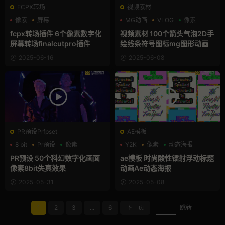
FCPX转场
视频素材
像素
屏幕
MG动画
VLOG
像素
支持Intel+M芯片
fcpx转场插件 6个像素数字化
视频素材 100个箭头气泡2D手
屏幕转场finalcutpro插件
绘线条符号图标mg图形动画
2025-06-16
2025-06-08
PR预设Prfpset
AE模板
8 bit
Pr预设
像素
Y2K
像素
动态海报
PR预设 50个科幻数字化画面
ae模板 时尚酸性镭射浮动标题
像素8bit失真效果
动画Ae动态海报
2025-05-31
2025-05-08
1
2
3
...
6
下一页
跳转