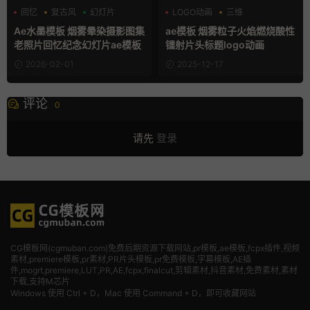
回忆
复古风
幻灯片
LOGO动画
三维
标题模板
Ae水墨模板 烟雾晕染摄影图集
ae模板 烟雾粒子火焰燃烧酸性
老照片回忆纪念幻灯片ae模板
镭射片头标题logo动画
2026-02-01
2025-12-17
评论
0
请先
登录
CG模板网(cgmuban.com)免费后期资源下载网站,pr模板,ae模板,fcpx插件,视频
素材
,premiere模板,pr素材,PR片头模板,pr免费模板,字幕模板,AE插
件,mogrt,premiere,LUT,PR,AE,fcpx,finalcut,剪辑素材,抖音素材,免费素材,素材
下载,支持M芯片
Windows 使用 Ctrl + D，Mac 使用 Command + D，即可收藏网站