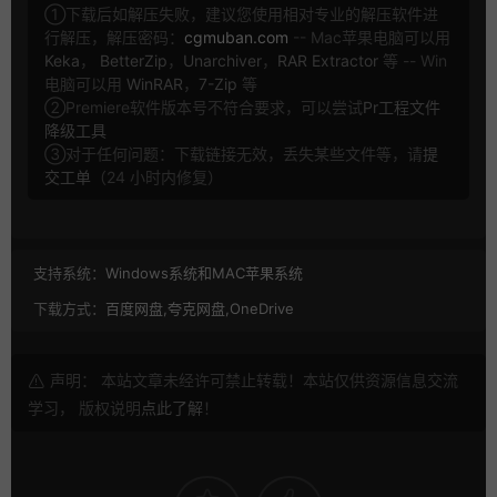
①下载后如解压失败，建议您使用相对专业的解压软件进
行解压，解压密码：
cgmuban.com
-- Mac苹果电脑可以用
Keka
，
BetterZip
，
Unarchiver
，
RAR Extractor
等 -- Win
电脑可以用
WinRAR
，
7-Zip
等
②Premiere软件版本号不符合要求，可以尝试
Pr工程文件
降级工具
③对于任何问题：下载链接无效，丢失某些文件等，请
提
交工单
（24 小时内修复）
支持系统：
Windows系统和MAC苹果系统
下载方式：
百度网盘,夸克网盘,OneDrive
声明： 本站文章未经许可禁止转载！本站仅供资源信息交流
学习， 版权说明
点此了解
！