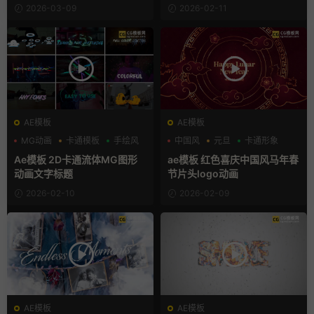
OV动画
2026-03-09
2026-02-11
AE模板
AE模板
MG动画
卡通模板
手绘风
中国风
元旦
卡通形象
Ae模板 2D卡通流体MG图形
ae模板 红色喜庆中国风马年春
动画文字标题
节片头logo动画
2026-02-10
2026-02-09
AE模板
AE模板