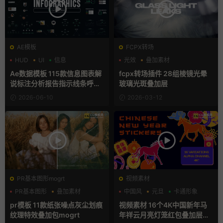
AE模板
FCPX转场
HUD
UI
信息
光效
叠加素材
支持Intel+M芯片
Ae数据模板 115款信息图表解
fcpx转场插件 28组棱镜光晕
说标注分析报告指示线条呼出
玻璃光斑叠加层
字幕AE模板
2026-06-10
2026-03-12
PR基本图形mogrt
视频素材
PR基本图形
叠加素材
中国风
元旦
卡通形象
噪点
pr模板 11款纸张噪点灰尘划痕
视频素材 16个4K中国新年马
纹理特效叠加包mogrt
年祥云月亮灯笼红包叠加层M