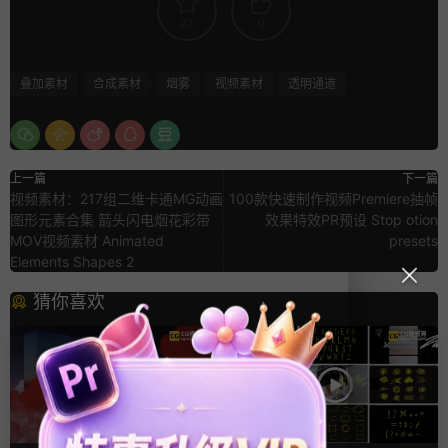
27
0
叠加素材
合成素材
烟雾
视频素材
透明通道
上一篇
下一篇
视频素材：217组二维卡通MG动画
100款快速制作视频Premiere抽帧
图形元素合集 箭头闪电烟花彩带
效果特效PR预设 Stop otion
MOV视频素材 Animated
presets
Elements Shapes 2
猜你喜欢