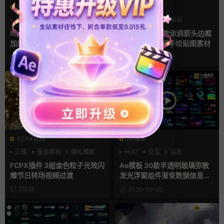
FCPX转场
FCPX发生器
三维
叠加素材
图形动画
叠加素材
图形动画
手绘风
fcpx转场插件 10个水墨烟雾叠
fcpx插件 135款涂鸦箭头边框
加层视频过渡
线条数字母符号手绘贴图素材
2周前
2周前
FCPX转场
AE模板
三维
叠加素材
婚礼模板
HUD
交互
信息
FCPX插件 3组金色粒子光效闪
Ae模板 30款半透明玻璃弥散
耀节日转场视频过渡
发光浮窗组件渐变数据信息图
表卡片
2周前
2026-06-22