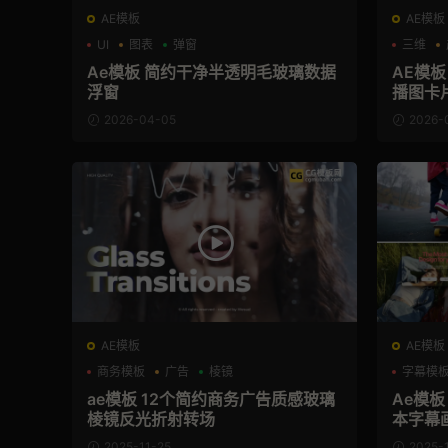
AE模板
AE模板
UI
图表
弹窗
三维
Ae模板 简约干净半透明毛玻璃数据
AE模
浮窗
播图卡
2026-04-05
2026-
AE模板
AE模板
商务模板
广告
棱镜
字幕模
ae模板 12个简约商务广告质感玻璃
Ae模
棱镜反光折射转场
本字幕
2025-11-25
2025-