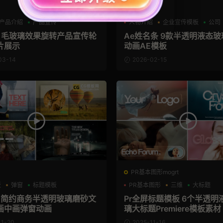
AE模板
产品介绍
产品宣传
人物介绍
企业宣传模板
公司
板 毛玻璃效果旋转产品宣传轮
Ae姓名条 9款半透明液态
片展示
动画AE模板
03-14
2026-02-15
PR基本图形mogrt
板
弹窗
标题模板
PR基本图形
三维
大标题
板 简约商务半透明玻璃磨砂文
Pr全屏标题模板 6个半透明
画中画弹窗动画
璃大标题Premiere模板素材
11-20
2025-11-16