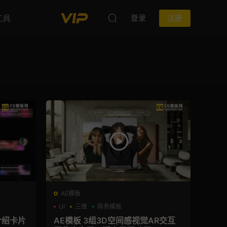
工具
登录
注册
AE模板
UI
三维
商务模板
介绍卡片
AE模板 3组3D空间感视觉AR交互