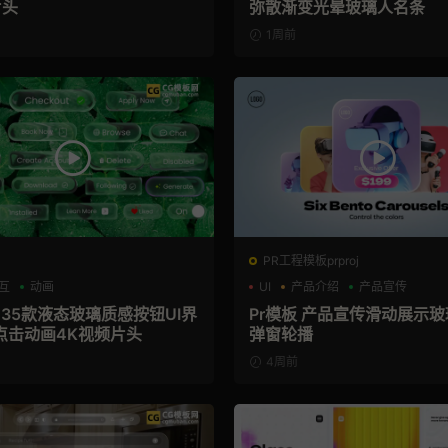
片头
弥散渐变光晕玻璃人名条
1周前
PR工程模板prproj
互
动画
UI
产品介绍
产品宣传
 35款液态玻璃质感按钮UI界
Pr模板 产品宣传滑动展示
点击动画4K视频片头
弹窗轮播
4周前