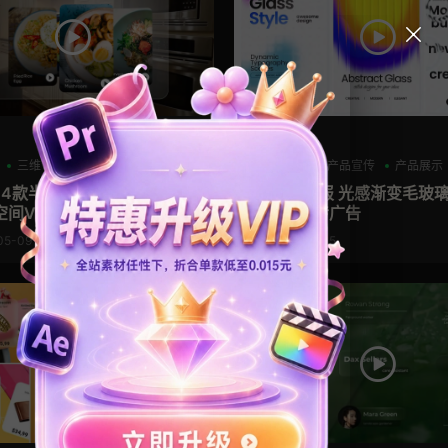
AE模板
三维
产品介绍
产品宣传
产品展示
板 4款半透明液态玻璃浮窗组
Ae动态海报 光感渐变毛玻
空间VR交互窗口图片展示卡
画设计宣传广告
05-09
2026-04-15