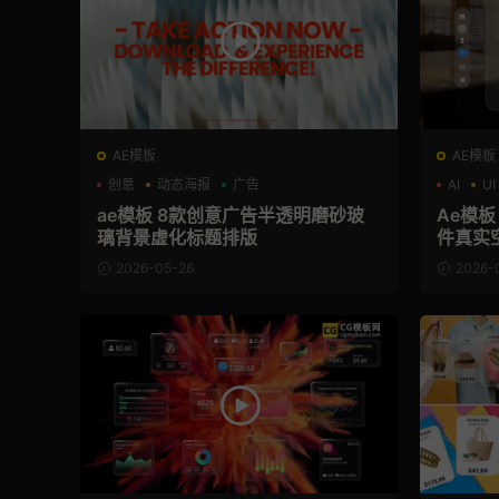
AE模板
AE模板
创意
动态海报
广告
AI
UI
ae模板 8款创意广告半透明磨砂玻
Ae模
璃背景虚化标题排版
件真实
片
2026-05-26
2026-