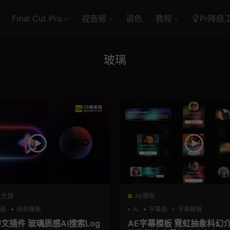
Final Cut Pro
视音频
调色
教程
Pr降级
玻璃
发生器
AE模板
动画
商务模板
AI
字幕条
字幕模板
el+M芯片
中文插件 玻璃质感AI搜索Log
AE字幕模板 霓虹抽象科幻